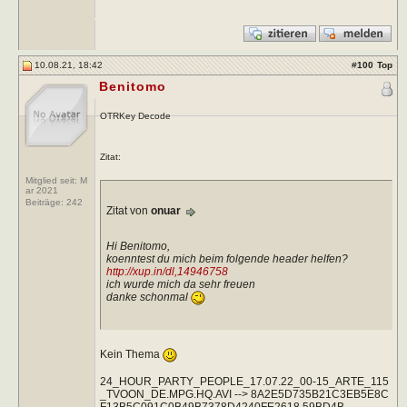
10.08.21, 18:42
#
100
Top
Benitomo
OTRKey Decode
Zitat:
Mitglied seit: M
ar 2021
Beiträge:
242
Zitat von
onuar
Hi Benitomo,
koenntest du mich beim folgende header helfen?
http://xup.in/dl,14946758
ich wurde mich da sehr freuen
danke schonmal
Kein Thema
24_HOUR_PARTY_PEOPLE_17.07.22_00-15_ARTE_115
_TVOON_DE.MPG.HQ.AVI --> 8A2E5D735B21C3EB5E8C
F13B5C091C0B49B7378D4240FE2618 59BD4B