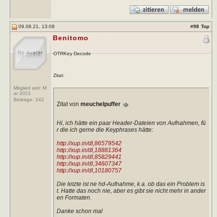
09.08.21, 13:08
#
98
Top
Benitomo
OTRKey Decode
Zitat:
Mitglied seit: M
ar 2021
Beiträge:
242
Zitat von
meuchelpuffer
Hi, ich hätte ein paar Header-Dateien von Aufnahmen, fü
r die ich gerne die Keyphrases hätte:
http://xup.in/dl,86579542
http://xup.in/dl,18881364
http://xup.in/dl,85829441
http://xup.in/dl,34607347
http://xup.in/dl,10180757
Die letzte ist ne hd-Aufnahme, k.a. ob das ein Problem is
t. Hatte das noch nie, aber es gibt sie nicht mehr in ander
en Formaten.
Danke schon mal