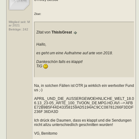
Zitat:
Mitglied seit: M
ar 2021
Beiträge:
242
Zitat von
ThisIsGreat
Hallo,
es geht um eine Aufnahme auf arte von 2018.
Dankeschön falls es klappt!
TiG
Na, in solchen Fällen ist OTR ja wirklich ein wertvoller Fund
us ;-)
APRIL_UND_DIE_AUSSERGEWOEHNLICHE_WELT_18.0
6.13_23-05_ARTE_100_TVOON_DE.MPG.HD.AVI --> AFB
E72B9B5F44D43358159AD5194AC9CC08781266F3DDF
236F 36DA3D
Ich drück die Daumen, dass es klappt und die Sendungen
nicht allzu unterschiedlich geschnitten wurden!
VG, Benitomo