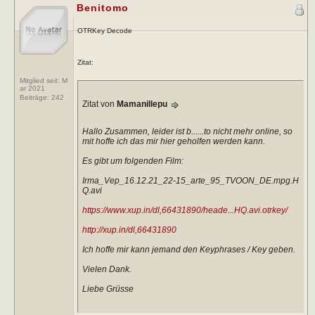
Benitomo
OTRKey Decode
Zitat:
Mitglied seit: M
ar 2021
Beiträge:
242
Zitat von
Mamanillepu
Hallo Zusammen, leider ist b......to nicht mehr online, so
mit hoffe ich das mir hier geholfen werden kann.
Es gibt um folgenden Film:
Irma_Vep_16.12.21_22-15_arte_95_TVOON_DE.mpg.H
Q.avi
https://www.xup.in/dl,66431890/heade...HQ.avi.otrkey/
http://xup.in/dl,66431890
Ich hoffe mir kann jemand den Keyphrases / Key geben.
Vielen Dank.
Liebe Grüsse