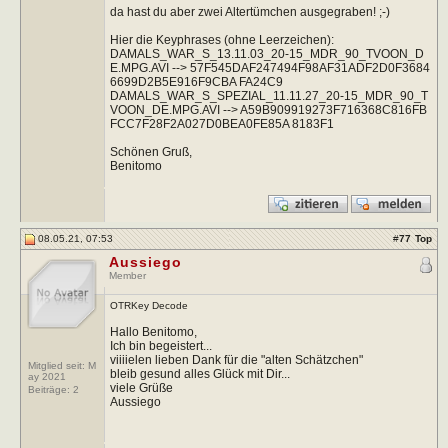
da hast du aber zwei Altertümchen ausgegraben! ;-)
Hier die Keyphrases (ohne Leerzeichen):
DAMALS_WAR_S_13.11.03_20-15_MDR_90_TVOON_D
E.MPG.AVI --> 57F545DAF247494F98AF31ADF2D0F3684
6699D2B5E916F9CBA FA24C9
DAMALS_WAR_S_SPEZIAL_11.11.27_20-15_MDR_90_T
VOON_DE.MPG.AVI --> A59B909919273F716368C816FB
FCC7F28F2A027D0BEA0FE85A 8183F1
Schönen Gruß,
Benitomo
08.05.21, 07:53
#
77
Top
Aussiego
Member
OTRKey Decode
Hallo Benitomo,
Ich bin begeistert...
viiiielen lieben Dank für die "alten Schätzchen"
Mitglied seit: M
bleib gesund alles Glück mit Dir...
ay 2021
viele Grüße
Beiträge:
2
Aussiego