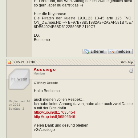
Hi TVFreund, das Wort Auftrag hör ich zwar eigentlich nicht
so gern, aber du darfst das :-)
Hier die Keyphrase:
Die_Piraten_der_Kueste_19.01.23_13-45_arte_125_TVO
ON_DE.mpg.HD --> BF97B78B51982A9F2A2AF581B75E7
8DB64024B68D61225595E 2119C7
LG,
Benitomo
07.05.21, 11:39
#
75
Top
Aussiego
Member
OTRKey Decode
Hallo Benitomo.
auch meinen vollen Respekt...
Mitglied seit: M
Ich habe keine Ahnung davon, habe aber auch zwei Dateie
ay 2021
n mit der Bitte dafür
Beiträge:
2
http://xup.in/dl,17635454
http://xup.in/dl,56596646
vielen Dank und gesund bleiben.
vG Aussiego