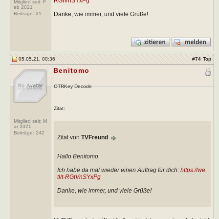
RGtVnSYxPg
Mitglied seit: F
eb 2021
Danke, wie immer, und viele Grüße!
Beiträge:
31
05.05.21, 00:36
#
74
Top
Benitomo
OTRKey Decode
Zitat:
Mitglied seit: M
ar 2021
Beiträge:
242
Zitat von
TVFreund
Hallo Benitomo.
Ich habe da mal wieder einen Auftrag für dich:
https://we.
tl/t-RGtVnSYxPg
Danke, wie immer, und viele Grüße!