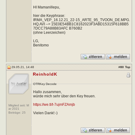
HI Mamanillepu,
hier die Keyphrase:
IRMA_VEP_16.12.21_22-15_ARTE_95_TVOON_DE.MPG.
HQ.AVI --> 15E0E54BB1C8162023F3ABD15315F618BB5
7DCC79A88B83AFC B760B2
(ohne Leerzeichen)
LG,
Benitomo
29.05.21, 14:48
#
80
Top
ReinholdK
OTRKey Decode
Hallo zusammen,
würde mich sehr über den Key freuen.
https://we.tl/t-7ujmFZAmjb
Mitglied seit: M
ar 2021
Vielen Dank!:-)
Beiträge:
25