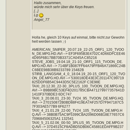
Hallo zusammen,
würde mich sehr über die Keys freuen.
[...]
Lg
Angel_77
Holla he, gleich 10 Keys auf einmal, bitte nicht zur Gewohn
heit werden lassen ;-)
AMERICAN_SNIPER_20.07.19_22-25_ORF1_120_TVOO
N_DE.MPG.HD.AVI --> EF3F695B3E4702C4D66DFCEE46
4D95F6B17BB70B3371CA045A C85216
STEVE_JOBS_19.04.18_21-10_ORF1_115_TVOON_DE.
MPG.HD.AVI --> 714BF1B087FF64A79FFB46A71866C24B
C6BEE98B38B9233789 15482B
STIRB_LANGSAM_4_0_18.04.19_20-15_ORF1_120_TVO
ON_DE.MPG.HD.AVI --> 530018DE43E3C201147C99719
825DDF6B54C9443D5C5E2162F C3E98E
TAXI_20.12.30_22-30_3PLUS_100_TVOON_DE.MPG.HQ.
AVI --> B9B89BC53EF4D201785CBA471279977357641D
1410F370BDE3 6DC747
TAXI_3_20.06.01_23-30_TV24_95_TVOON_DE.MPG.HQ.
AVI --> 270150872B0BD88F419EA7AF257D7F947187C5
7F303AE577B9 6F6277
TAXI_4_21.01.29_22-00_TV24_105_TVOON_DE.MPG.H
Q.AVI --> 38B0B75AC9F5399CBA2096D06B18E77657C6
709684506325A1 132541
TAXI_5_21.02.06_00-50_3PLUS_95_TVOON_DE.MPG.H
Q.AVI --> 37D4515CF8ADBD5DB06C45881EDAFF9B237