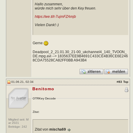
Hallo zusammen,
würde mich sehr über den Key freuen.
https://we.tl/t-7ujmFZAmjb
Vielen Dank!:-)
Gerne
Deadpool_2_21.01.30_21-00_ukchannel4_140_TVOON_
DE.mpg.avi --> 1835637EE9B4691C433CE4B36CE6E246
8CDA75528CA82FF0BB A943B4
01.06.21, 02:34
#
83
Top
Benitomo
OTRKey Decode
Zitat:
Mitglied seit: M
ar 2021
Beiträge:
242
Zitat von
mischa69