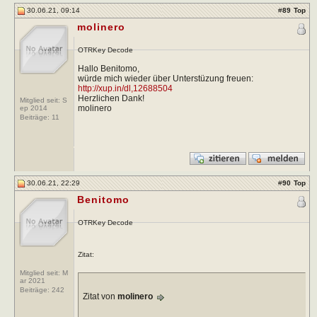
30.06.21, 09:14
#
89
Top
molinero
OTRKey Decode
Hallo Benitomo,
würde mich wieder über Unterstüzung freuen:
http://xup.in/dl,12688504
Herzlichen Dank!
Mitglied seit: S
molinero
ep 2014
Beiträge:
11
30.06.21, 22:29
#
90
Top
Benitomo
OTRKey Decode
Zitat:
Mitglied seit: M
ar 2021
Beiträge:
242
Zitat von
molinero