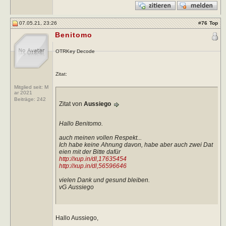
07.05.21, 23:26
#
76
Top
Benitomo
OTRKey Decode
Zitat:
Mitglied seit: M
ar 2021
Beiträge:
242
Zitat von
Aussiego
Hallo Benitomo.
auch meinen vollen Respekt...
Ich habe keine Ahnung davon, habe aber auch zwei Dat
eien mit der Bitte dafür
http://xup.in/dl,17635454
http://xup.in/dl,56596646
vielen Dank und gesund bleiben.
vG Aussiego
Hallo Aussiego,