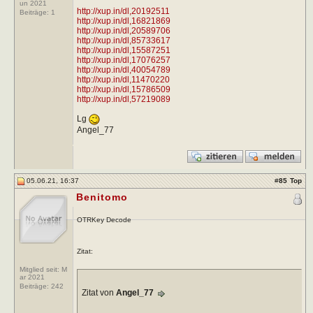
un 2021
http://xup.in/dl,20192511
Beiträge:
1
http://xup.in/dl,16821869
http://xup.in/dl,20589706
http://xup.in/dl,85733617
http://xup.in/dl,15587251
http://xup.in/dl,17076257
http://xup.in/dl,40054789
http://xup.in/dl,11470220
http://xup.in/dl,15786509
http://xup.in/dl,57219089
Lg
Angel_77
05.06.21, 16:37
#
85
Top
Benitomo
OTRKey Decode
Zitat:
Mitglied seit: M
ar 2021
Beiträge:
242
Zitat von
Angel_77