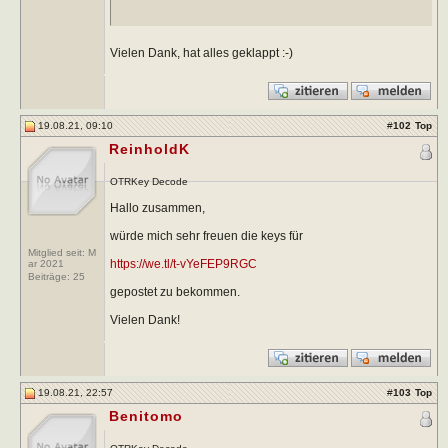
Vielen Dank, hat alles geklappt :-)
19.08.21, 09:10
#
102
Top
ReinholdK
OTRKey Decode
Hallo zusammen,
würde mich sehr freuen die keys für
Mitglied seit: M
https://we.tl/t-vYeFEP9RGC
ar 2021
Beiträge:
25
gepostet zu bekommen.
Vielen Dank!
19.08.21, 22:57
#
103
Top
Benitomo