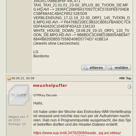
3563417A8BE8F6F 49C471
TAXI_TAXI_21.01.01_23-50_3PLUS_80_TVOON_DE.MP
G.HQ.AVI --> 2836FC28BFB4370927C6C57E0FE6704EB
C5BF68A4C4BACF852 52E5D9
VERBLENDUNG_17.11.19_22-30_ORF1_145_TVOON_D
E.MPG.HD.AVI --> F6476B210EC3B32CB061FBA9DC7C8
0DF4A0420C104E0F4DA1D 134133
WHITE_HOUSE_DOWN_18.08.29_20-15_ORF1_120_TV
OON_DE.MPG.HD.AVI --> 8B8BDC3C69E53B805ABE847
8844B820DB557558D408D5774D7 41BE14
(Jeweils ohne Leerzeichen)
LG
Benitomo
06.06.21, 00:39
#
86
Top
meuchelpuffer
OTRKey Decode
Hallo,
ich habe unter der Woche das Eishockey-WM-Viertelfinalsp
iel verpasst und möchte das nun per otr-Aufnahmen nachh
Mitglied seit: F
olen. Hab nun 4 Programmpunkte ausgemacht, die das Spi
eb 2015
el betreffen dürften und die Header-Dateien erstellt:
Beiträge:
19
https://www.xup.in/dl,34782008/heade...pg.avi.otrkey/