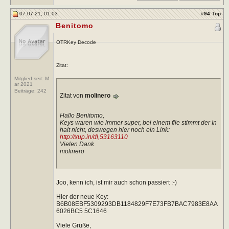
07.07.21, 01:03
#
94
Top
Benitomo
OTRKey Decode
Zitat:
Mitglied seit: M
ar 2021
Beiträge:
242
Zitat von
molinero
Hallo Benitomo,
Keys waren wie immer super, bei einem file stimmt der In
halt nicht, deswegen hier noch ein Link:
http://xup.in/dl,53163110
Vielen Dank
molinero
Joo, kenn ich, ist mir auch schon passiert :-)
Hier der neue Key:
B6B08EBF5309293DB1184829F7E73FB7BAC7983E8AA
6026BC5 5C1646
Viele Grüße,