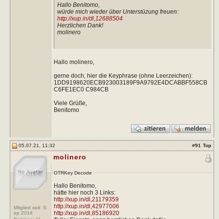
Hallo Benitomo,
würde mich wieder über Unterstüzung freuen:
http://xup.in/dl,12688504
Herzlichen Dank!
molinero
Hallo molinero,
gerne doch, hier die Keyphrase (ohne Leerzeichen):
1DD9198620ECB923003189F9A9792E4DCABBF558CB
C6FE1EC0 C984CB
Viele Grüße,
Benitomo
05.07.21, 11:32
#
91
Top
molinero
OTRKey Decode
Hallo Benitomo,
hätte hier noch 3 Links:
http://xup.in/dl,21179359
http://xup.in/dl,42977006
Mitglied seit: S
http://xup.in/dl,85186920
ep 2014