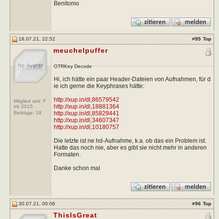
Benitomo
18.07.21, 22:52
#
95
Top
meuchelpuffer
OTRKey Decode
Hi, ich hätte ein paar Header-Dateien von Aufnahmen, für d
ie ich gerne die Keyphrases hätte:
http://xup.in/dl,86579542
Mitglied seit: F
http://xup.in/dl,18881364
eb 2015
http://xup.in/dl,85829441
Beiträge:
19
http://xup.in/dl,34607347
http://xup.in/dl,10180757
Die letzte ist ne hd-Aufnahme, k.a. ob das ein Problem ist.
Hatte das noch nie, aber es gibt sie nicht mehr in anderen
Formaten.
Danke schon mal
30.07.21, 00:06
#
96
Top
ThisIsGreat