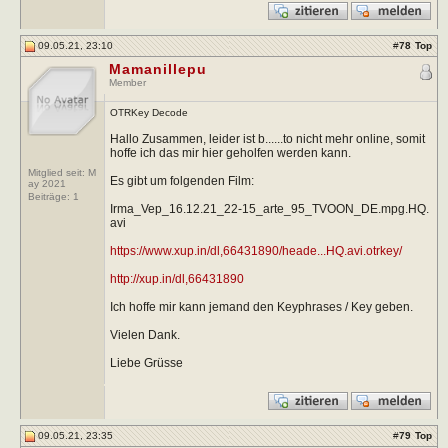
09.05.21, 23:10
#
78
Top
Mamanillepu
Member
OTRKey Decode
Hallo Zusammen, leider ist b......to nicht mehr online, somit
hoffe ich das mir hier geholfen werden kann.
Mitglied seit: M
Es gibt um folgenden Film:
ay 2021
Beiträge:
1
Irma_Vep_16.12.21_22-15_arte_95_TVOON_DE.mpg.HQ.
avi
https://www.xup.in/dl,66431890/heade...HQ.avi.otrkey/
http://xup.in/dl,66431890
Ich hoffe mir kann jemand den Keyphrases / Key geben.
Vielen Dank.
Liebe Grüsse
09.05.21, 23:35
#
79
Top