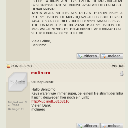
_21.06. 14_00-35_ARD_175_TVOON_DE.MPG.AVI --> 69
B76F84D58A0B7915F1B6035C9254EA2FDD71AE6D8B1
DF940 669507
TANTA_AGUA_NICHTS_ALS_REGEN_15.09.09_22-35_A
RTE_95_TVOON_DE.MPG.HQ.AVI --> FCB08BDCD076F1
7494F7F97A333E18FD2D6D1FC87895C6AAA1 836979
THE_UNTAMED_21.01.08_23-50_3SAT_95_TVOON_DE.
MPG.AVI --> 7078B215CB204D8B23ECA61DA0A4617A1
9CE181D89DA738C58 1DCCA8
Viele Grüße,
Benitomo
06.07.21, 07:01
#
93
Top
molinero
OTRKey Decode
Hallo Benitomo,
Keys waren wie immer super, bei einem file stimmt der Inha
lt nicht, deswegen hier noch ein Link:
http://xup.in/dl,53163110
Mitglied seit: S
Vielen Dank
ep 2014
molinero
Beiträge:
11