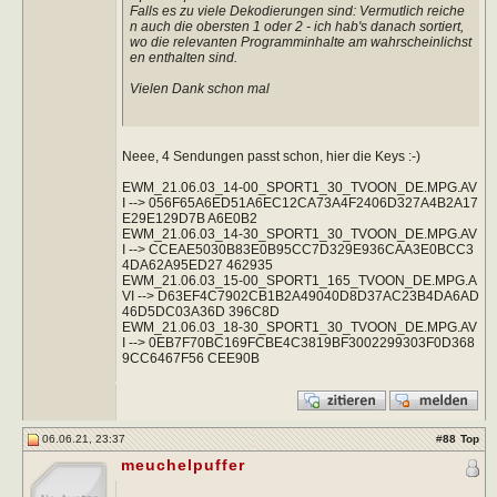
Falls es zu viele Dekodierungen sind: Vermutlich reiche
n auch die obersten 1 oder 2 - ich hab's danach sortiert,
wo die relevanten Programminhalte am wahrscheinlichst
en enthalten sind.
Vielen Dank schon mal
Neee, 4 Sendungen passt schon, hier die Keys :-)
EWM_21.06.03_14-00_SPORT1_30_TVOON_DE.MPG.AV
I --> 056F65A6ED51A6EC12CA73A4F2406D327A4B2A17
E29E129D7B A6E0B2
EWM_21.06.03_14-30_SPORT1_30_TVOON_DE.MPG.AV
I --> CCEAE5030B83E0B95CC7D329E936CAA3E0BCC3
4DA62A95ED27 462935
EWM_21.06.03_15-00_SPORT1_165_TVOON_DE.MPG.A
VI --> D63EF4C7902CB1B2A49040D8D37AC23B4DA6AD
46D5DC03A36D 396C8D
EWM_21.06.03_18-30_SPORT1_30_TVOON_DE.MPG.AV
I --> 0EB7F70BC169FCBE4C3819BF3002299303F0D368
9CC6467F56 CEE90B
06.06.21, 23:37
#
88
Top
meuchelpuffer