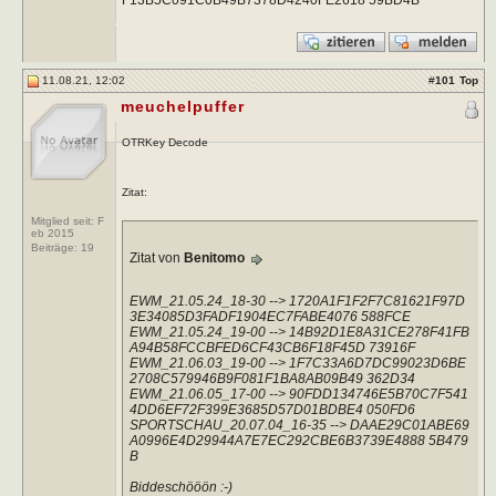
11.08.21, 12:02
#
101
Top
meuchelpuffer
OTRKey Decode
Zitat:
Mitglied seit: F
eb 2015
Beiträge:
19
Zitat von
Benitomo
EWM_21.05.24_18-30 --> 1720A1F1F2F7C81621F97D
3E34085D3FADF1904EC7FABE4076 588FCE
EWM_21.05.24_19-00 --> 14B92D1E8A31CE278F41FB
A94B58FCCBFED6CF43CB6F18F45D 73916F
EWM_21.06.03_19-00 --> 1F7C33A6D7DC99023D6BE
2708C579946B9F081F1BA8AB09B49 362D34
EWM_21.06.05_17-00 --> 90FDD134746E5B70C7F541
4DD6EF72F399E3685D57D01BDBE4 050FD6
SPORTSCHAU_20.07.04_16-35 --> DAAE29C01ABE69
A0996E4D29944A7E7EC292CBE6B3739E4888 5B479
B
Biddeschööön :-)