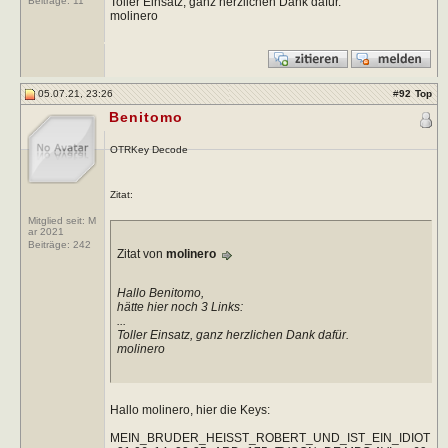
Toller Einsatz, ganz herzlichen Dank dafür.
Beiträge:
11
molinero
05.07.21, 23:26
#
92
Top
Benitomo
OTRKey Decode
Zitat:
Mitglied seit: M
ar 2021
Beiträge:
242
Zitat von
molinero
Hallo Benitomo,
hätte hier noch 3 Links:
...
Toller Einsatz, ganz herzlichen Dank dafür.
molinero
Hallo molinero, hier die Keys:
MEIN_BRUDER_HEISST_ROBERT_UND_IST_EIN_IDIOT