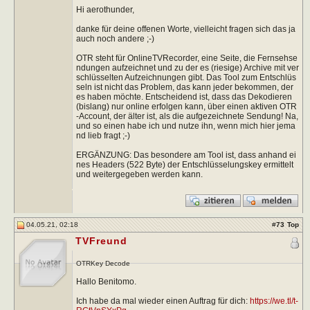
Hi aerothunder,
danke für deine offenen Worte, vielleicht fragen sich das ja
auch noch andere ;-)
OTR steht für OnlineTVRecorder, eine Seite, die Fernsehse
ndungen aufzeichnet und zu der es (riesige) Archive mit ver
schlüsselten Aufzeichnungen gibt. Das Tool zum Entschlüs
seln ist nicht das Problem, das kann jeder bekommen, der
es haben möchte. Entscheidend ist, dass das Dekodieren
(bislang) nur online erfolgen kann, über einen aktiven OTR
-Account, der älter ist, als die aufgezeichnete Sendung! Na,
und so einen habe ich und nutze ihn, wenn mich hier jema
nd lieb fragt ;-)
ERGÄNZUNG: Das besondere am Tool ist, dass anhand ei
nes Headers (522 Byte) der Entschlüsselungskey ermittelt
und weitergegeben werden kann.
04.05.21, 02:18
#
73
Top
TVFreund
OTRKey Decode
Hallo Benitomo.
Ich habe da mal wieder einen Auftrag für dich:
https://we.tl/t-