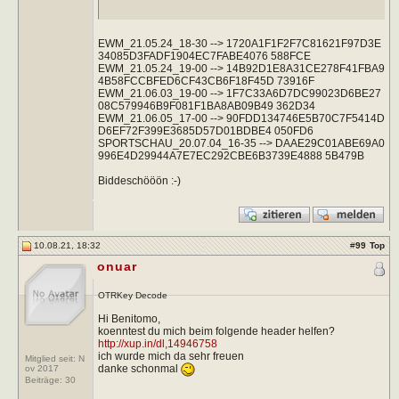
EWM_21.05.24_18-30 --> 1720A1F1F2F7C81621F97D3E
34085D3FADF1904EC7FABE4076 588FCE
EWM_21.05.24_19-00 --> 14B92D1E8A31CE278F41FBA9
4B58FCCBFED6CF43CB6F18F45D 73916F
EWM_21.06.03_19-00 --> 1F7C33A6D7DC99023D6BE27
08C579946B9F081F1BA8AB09B49 362D34
EWM_21.06.05_17-00 --> 90FDD134746E5B70C7F5414D
D6EF72F399E3685D57D01BDBE4 050FD6
SPORTSCHAU_20.07.04_16-35 --> DAAE29C01ABE69A0
996E4D29944A7E7EC292CBE6B3739E4888 5B479B
Biddeschööön :-)
10.08.21, 18:32
#
99
Top
onuar
OTRKey Decode
Hi Benitomo,
koenntest du mich beim folgende header helfen?
http://xup.in/dl,14946758
ich wurde mich da sehr freuen
Mitglied seit: N
danke schonmal
ov 2017
Beiträge:
30