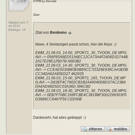
OTRKey Decode
Zitat:
Mitglied seit: F
eb 2015
Beiträge:
19
Zitat von
Benitomo
Neee, 4 Sendungen passt schon, hier die Keys :-)
EWM_21.06.03_14-00_SPORT1_30_TVOON_DE.MPG.
AVI --> 056F65A6ED51A6EC12CA73A4F2406D327A4B
2A17E29E129D7B A6E0B2
EWM_21.06.03_14-30_SPORT1_30_TVOON_DE.MPG.
AVI --> CCEAE5030B83E0B95CC7D329E936CAA3E0B
CC34DA62A95ED27 462935
EWM_21.06.03_15-00_SPORT1_165_TVOON_DE.MP
G.AVI --> D63EF4C7902CB1B2A49040D8D37AC23B4
DA6AD46D5DC03A36D 396C8D
EWM_21.06.03_18-30_SPORT1_30_TVOON_DE.MPG.
AVI --> 0EB7F70BC169FCBE4C3819BF3002299303F0
D3689CC6467F56 CEE90B
Dankesehr, hat alles geklappt :-)