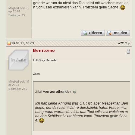
gerade warum du nicht das Tool teilst mit welchem man de
n Schlüssel extrahieren kann. Trotzdem geile Sache!
Mitglied seit: S
ep 2014
Beiträge:
27
29.04.21, 08:03
#
72
Top
Benitomo
OTRKey Decode
Zitat:
Mitglied seit: M
ar 2021
Beiträge:
242
Zitat von
aerothunder
Ich hab keine Ahnung was OTR ist, aber Respekt an Ben
itomo, der das hier 4 Jahre durchzieht. haha. Frage mich
nur gerade warum du nicht das Tool teilst mit welchem m
an den Schlüssel extrahieren kann. Trotzdem geile Sach
e!