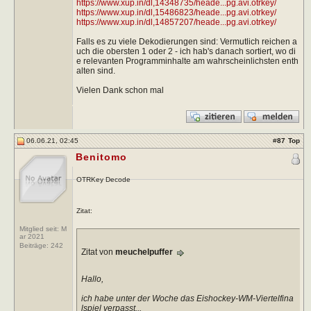
https://www.xup.in/dl,14348735/heade...pg.avi.otrkey/
https://www.xup.in/dl,15486823/heade...pg.avi.otrkey/
https://www.xup.in/dl,14857207/heade...pg.avi.otrkey/
Falls es zu viele Dekodierungen sind: Vermutlich reichen a
uch die obersten 1 oder 2 - ich hab's danach sortiert, wo di
e relevanten Programminhalte am wahrscheinlichsten enth
alten sind.
Vielen Dank schon mal
06.06.21, 02:45
#
87
Top
Benitomo
OTRKey Decode
Zitat:
Mitglied seit: M
ar 2021
Beiträge:
242
Zitat von
meuchelpuffer
Hallo,
ich habe unter der Woche das Eishockey-WM-Viertelfina
lspiel verpasst...