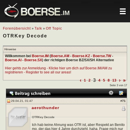
.IM
Forenübersicht
»
Talk
»
Off Topic
OTRKey Decode
Hinweise
Willkommen bei
Boerse.IM
(
Boerse.AM
-
Boerse.KZ
-
Boerse.TW
-
Boerse.AI
-
Boerse.SX
) der richtigen Boerse BZ/SX/SH Alternative
Hier gehts zur Anmeldung - Klicke hier um dich auf Boerse.IM/AM zu
registrieren - Register to see all our areas!
‹
3
›
»
1
2
4
5
8
13
Seite 3 von 17
29.04.21, 01:47
#
71
aerothunder
OTRKey Decode
Ich hab keine Ahnung was OTR ist, aber Respekt an Benito
mo, der das hier 4 Jahre durchzieht. haha. Frage mich nur