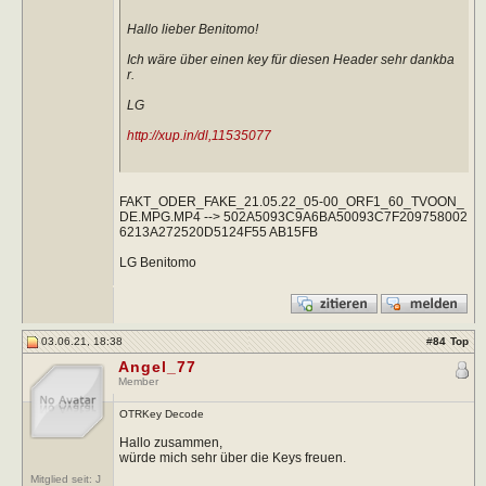
Hallo lieber Benitomo!
Ich wäre über einen key für diesen Header sehr dankba
r.
LG
http://xup.in/dl,11535077
FAKT_ODER_FAKE_21.05.22_05-00_ORF1_60_TVOON_
DE.MPG.MP4 --> 502A5093C9A6BA50093C7F209758002
6213A272520D5124F55 AB15FB
LG Benitomo
03.06.21, 18:38
#
84
Top
Angel_77
Member
OTRKey Decode
Hallo zusammen,
würde mich sehr über die Keys freuen.
Mitglied seit: J