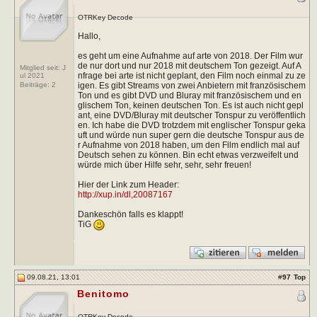
OTRKey Decode
Hallo,
es geht um eine Aufnahme auf arte von 2018. Der Film wur
de nur dort und nur 2018 mit deutschem Ton gezeigt. Auf A
Mitglied seit: J
nfrage bei arte ist nicht geplant, den Film noch einmal zu ze
ul 2021
igen. Es gibt Streams von zwei Anbietern mit französischem
Beiträge:
2
Ton und es gibt DVD und Bluray mit französischem und en
glischem Ton, keinen deutschen Ton. Es ist auch nicht gepl
ant, eine DVD/Bluray mit deutscher Tonspur zu veröffentlich
en. Ich habe die DVD trotzdem mit englischer Tonspur geka
uft und würde nun super gern die deutsche Tonspur aus de
r Aufnahme von 2018 haben, um den Film endlich mal auf
Deutsch sehen zu können. Bin echt etwas verzweifelt und
würde mich über Hilfe sehr, sehr, sehr freuen!
Hier der Link zum Header:
http://xup.in/dl,20087167
Dankeschön falls es klappt!
TiG
09.08.21, 13:01
#
97
Top
Benitomo
OTRKey Decode