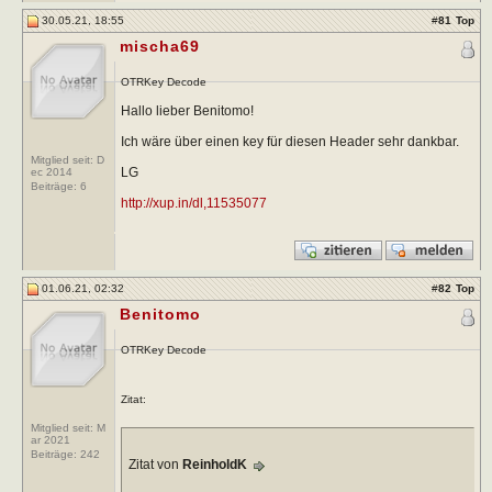
30.05.21, 18:55
#
81
Top
mischa69
OTRKey Decode
Hallo lieber Benitomo!
Ich wäre über einen key für diesen Header sehr dankbar.
Mitglied seit: D
LG
ec 2014
Beiträge:
6
http://xup.in/dl,11535077
01.06.21, 02:32
#
82
Top
Benitomo
OTRKey Decode
Zitat:
Mitglied seit: M
ar 2021
Beiträge:
242
Zitat von
ReinholdK