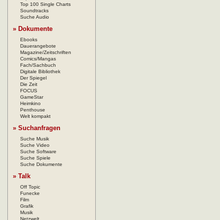
Top 100 Single Charts
Soundtracks
Suche Audio
» Dokumente
Ebooks
Dauerangebote
Magazine/Zeitschriften
Comics/Mangas
Fach/Sachbuch
Digitale Bibliothek
Der Spiegel
Die Zeit
FOCUS
GameStar
Heimkino
Penthouse
Welt kompakt
» Suchanfragen
Suche Musik
Suche Video
Suche Software
Suche Spiele
Suche Dokumente
» Talk
Off Topic
Funecke
Film
Grafik
Musik
Netzwelt