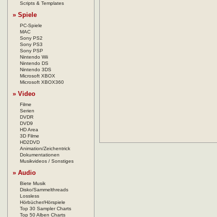
Scripts & Templates
» Spiele
PC-Spiele
MAC
Sony PS2
Sony PS3
Sony PSP
Nintendo Wii
Nintendo DS
Nintendo 3DS
Microsoft XBOX
Microsoft XBOX360
» Video
Filme
Serien
DVDR
DVD9
HD Area
3D Filme
HD2DVD
Animation/Zeichentrick
Dokumentationen
Musikvideos / Sonstiges
» Audio
Biete Musik
Disko/Sammelthreads
Lossless
Hörbücher/Hörspiele
Top 30 Sampler Charts
Top 50 Alben Charts