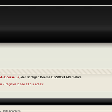
AI
-
Boerse.SX
) der richtigen Boerse BZ/SX/SH Alternative
 - Register to see all our areas!
Bitte beachten