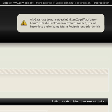
Vote @ myGully Toplist
- Mehr Boerse! > Melde dich jetzt kostenlos an! |
Hier klicken
E-Mail an den Administrator schicken