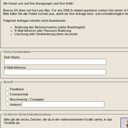
Wir freuen uns auf Ihre Anregungen und Ihre Kritik!
Boerse.SX does not host any files. For any DMCA related questions contact the owner of the
Bitte füllen Sie alle Felder korrekt aus, damit wir Ihre Anfrage best- und schnellstmöglich 
Folgende Anfragen werden nicht beantwortet:
Änderung des Benutzernames (siehe Boardregeln)
E-Mail Adresse oder Passwort Änderung
Löschung oder Deaktivierung eines Accounts
Deine Kontaktdaten
Dein Name:
E-Mail-Adresse:
Betreff
Feedback
Forentechnik
Beschwerde / Complaint
Anderer
Grafische Sicherheitsüberprüfung
Bitte gib die sechs Zeichen, die du in der nebenstehenden Grafik siehst, in das
Textfeld ein.