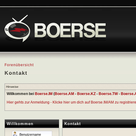
Forenübersicht
Kontakt
Hinweise
Willkommen bei
Boerse.IM
(
Boerse.AM
-
Boerse.KZ
-
Boerse.TW
-
Boerse.
Hier gehts zur Anmeldung - Klicke hier um dich auf Boerse.IM/AM zu registrieren
Willkommen
Kontakt