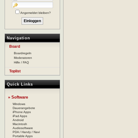
Angemeldet bleiben?
Navigation
Board
Boardregeln
Moderatoren
Hilfe / FAQ
Toplist
Quick Links
» Software
Windows
Dauerangebote
iPhone Apps
iPad Apps
Android
Macintosh
Audiosoftware
PDA / Handy / Navi
Portable Apps