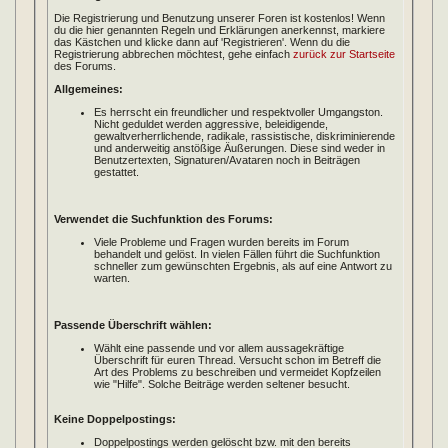
Die Registrierung und Benutzung unserer Foren ist kostenlos! Wenn
du die hier genannten Regeln und Erklärungen anerkennst, markiere
das Kästchen und klicke dann auf 'Registrieren'. Wenn du die
Registrierung abbrechen möchtest, gehe einfach
zurück zur Startseite
des Forums.
Allgemeines:
Es herrscht ein freundlicher und respektvoller Umgangston.
Nicht geduldet werden aggressive, beleidigende,
gewaltverherrlichende, radikale, rassistische, diskriminierende
und anderweitig anstößige Äußerungen. Diese sind weder in
Benutzertexten, Signaturen/Avataren noch in Beiträgen
gestattet.
Verwendet die Suchfunktion des Forums:
Viele Probleme und Fragen wurden bereits im Forum
behandelt und gelöst. In vielen Fällen führt die Suchfunktion
schneller zum gewünschten Ergebnis, als auf eine Antwort zu
warten.
Passende Überschrift wählen:
Wählt eine passende und vor allem aussagekräftige
Überschrift für euren Thread. Versucht schon im Betreff die
Art des Problems zu beschreiben und vermeidet Kopfzeilen
wie "Hilfe". Solche Beiträge werden seltener besucht.
Keine Doppelpostings:
Doppelpostings werden gelöscht bzw. mit den bereits