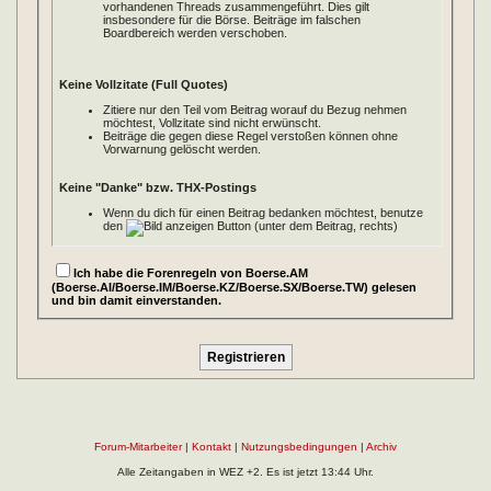
vorhandenen Threads zusammengeführt. Dies gilt
insbesondere für die Börse. Beiträge im falschen
Boardbereich werden verschoben.
Keine Vollzitate (Full Quotes)
Zitiere nur den Teil vom Beitrag worauf du Bezug nehmen
möchtest, Vollzitate sind nicht erwünscht.
Beiträge die gegen diese Regel verstoßen können ohne
Vorwarnung gelöscht werden.
Keine "Danke" bzw. THX-Postings
Wenn du dich für einen Beitrag bedanken möchtest, benutze
den
Button (unter dem Beitrag, rechts)
Ich habe die Forenregeln von Boerse.AM
Mirroranfragen nur via PN
(Boerse.AI/Boerse.IM/Boerse.KZ/Boerse.SX/Boerse.TW) gelesen
und bin damit einverstanden.
Es ist nicht erlaubt in einem Thema nach weiteren Mirrors zu
fragen. Wird eine Datei nur auf HosterXY angeboten, sollte
dies akzeptiert werden.
Anfragen nach weiteren Mirrors ansonsten nur in einer PN an
den entsprechenden Uploader.
Löschung des Forenpostings:
Eine Löschung des Postings wird nur durchgeführt, wenn
Forum-Mitarbeiter
|
Kontakt
|
Nutzungsbedingungen
|
Archiv
ein Mitglied mit seinem Beitrag gegen die Regeln verstoßen
Alle Zeitangaben in WEZ +2. Es ist jetzt
13:44
Uhr.
hat.
ein Mitglied mit seinem Beitrag gegen geltendes Recht