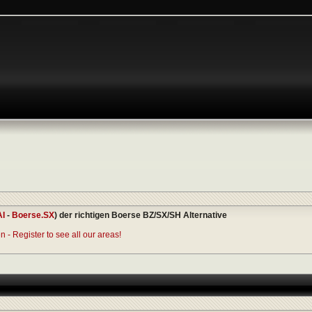
AI
-
Boerse.SX
) der richtigen Boerse BZ/SX/SH Alternative
 - Register to see all our areas!