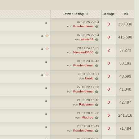
Letzter Beitrag
Beiträge
Hits
07.08.25
22:04
0
358.030
von
Kundendlenst
07.08.25
22:04
0
415.690
von
winnie44
29.11.24
16:39
2
37.273
von
Niemand3000
01.05.23
09:46
0
50.183
von
Kundendlenst
23.11.22
11:21
0
48.699
von
Unold
27.10.22
12:00
0
41.040
von
Kundendlenst
24.05.20
15:46
0
42.407
von
Raidstorm
21.01.20
18:00
6
241.316
von
Mischoo
23.09.19
15:49
0
71.484
von
Kundendlenst