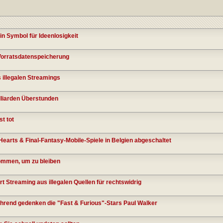
in Symbol für Ideenlosigkeit
 Vorratsdatenspeicherung
s illegalen Streamings
liarden Überstunden
t tot
earts & Final-Fantasy-Mobile-Spiele in Belgien abgeschaltet
ommen, um zu bleiben
t Streaming aus illegalen Quellen für rechtswidrig
ührend gedenken die "Fast & Furious"-Stars Paul Walker