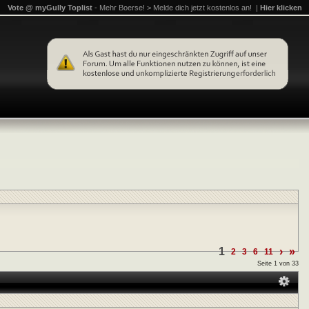
Vote @ myGully Toplist
- Mehr Boerse! > Melde dich jetzt kostenlos an! |
Hier klicken
1
›
»
2
3
6
11
Seite 1 von 33