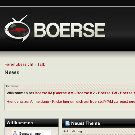
Forenübersicht
»
Talk
News
Hinweise
Willkommen bei
Boerse.IM
(
Boerse.AM
-
Boerse.KZ
-
Boerse.TW
-
Boerse.
Hier gehts zur Anmeldung - Klicke hier um dich auf Boerse.IM/AM zu registrieren
Willkommen
Ankündigung