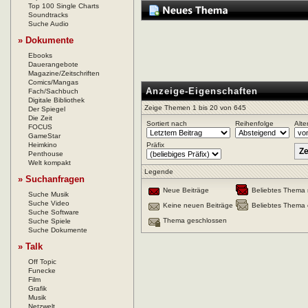
Top 100 Single Charts
Soundtracks
Suche Audio
» Dokumente
Ebooks
Dauerangebote
Magazine/Zeitschriften
Comics/Mangas
Anzeige-Eigenschaften
Fach/Sachbuch
Digitale Bibliothek
Zeige Themen 1 bis 20 von 645
Der Spiegel
Die Zeit
Sortiert nach
Reihenfolge
Alte
FOCUS
GameStar
Heimkino
Präfix
Penthouse
Welt kompakt
Legende
» Suchanfragen
Neue Beiträge
Beliebtes Thema 
Suche Musik
Suche Video
Keine neuen Beiträge
Beliebtes Thema 
Suche Software
Thema geschlossen
Suche Spiele
Suche Dokumente
» Talk
Off Topic
Funecke
Film
Grafik
Musik
Netzwelt