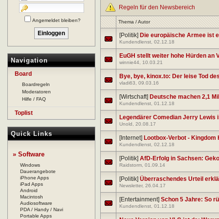
Regeln für den Newsbereich
Angemeldet bleiben?
Thema
/
Autor
[Politik]
Die europäische Armee ist e
Kundendlenst
, 02.12.18
EuGH stellt weiter hohe Hürden an
Navigation
winnie44
, 10.03.21
Board
Bye, bye, kinox.to: Der leise Tod de
vladi63
, 09.03.16
Boardregeln
Moderatoren
[Wirtschaft]
Deutsche machen 2,1 Mil
Hilfe / FAQ
Kundendlenst
, 01.12.18
Toplist
Legendärer Comedian Jerry Lewis is
Unold
, 20.08.17
Quick Links
[Internet]
Lootbox-Verbot - Kingdom H
Kundendlenst
, 02.12.18
» Software
[Politik]
AfD-Erfolg in Sachsen: Gek
Windows
Raidstorm
, 01.09.14
Dauerangebote
iPhone Apps
[Politik]
Überraschendes Urteil erklär
iPad Apps
Newsletter
, 26.04.17
Android
Macintosh
[Entertainment]
Schon 5 Jahre: So r
Audiosoftware
Kundendlenst
, 01.12.18
PDA / Handy / Navi
Portable Apps