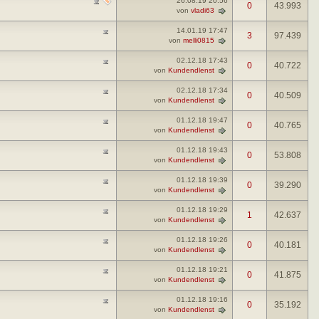
26.08.19
20:56
0
43.993
von
vladi63
14.01.19
17:47
3
97.439
von
melli0815
02.12.18
17:43
0
40.722
von
Kundendlenst
02.12.18
17:34
0
40.509
von
Kundendlenst
01.12.18
19:47
0
40.765
von
Kundendlenst
01.12.18
19:43
0
53.808
von
Kundendlenst
01.12.18
19:39
0
39.290
von
Kundendlenst
01.12.18
19:29
1
42.637
von
Kundendlenst
01.12.18
19:26
0
40.181
von
Kundendlenst
01.12.18
19:21
0
41.875
von
Kundendlenst
01.12.18
19:16
0
35.192
von
Kundendlenst