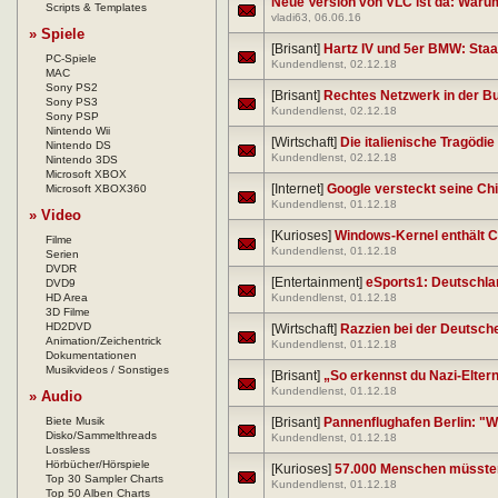
Neue Version von VLC ist da: Warum
Scripts & Templates
vladi63
, 06.06.16
» Spiele
[Brisant]
Hartz IV und 5er BMW: Staa
PC-Spiele
Kundendlenst
, 02.12.18
MAC
Sony PS2
[Brisant]
Rechtes Netzwerk in der 
Sony PS3
Kundendlenst
, 02.12.18
Sony PSP
Nintendo Wii
[Wirtschaft]
Die italienische Tragödie
Nintendo DS
Kundendlenst
, 02.12.18
Nintendo 3DS
Microsoft XBOX
[Internet]
Google versteckt seine Ch
Microsoft XBOX360
Kundendlenst
, 01.12.18
» Video
[Kurioses]
Windows-Kernel enthält 
Filme
Kundendlenst
, 01.12.18
Serien
DVDR
[Entertainment]
eSports1: Deutschl
DVD9
HD Area
Kundendlenst
, 01.12.18
3D Filme
HD2DVD
[Wirtschaft]
Razzien bei der Deutsch
Animation/Zeichentrick
Kundendlenst
, 01.12.18
Dokumentationen
Musikvideos / Sonstiges
[Brisant]
„So erkennst du Nazi-Eltern
Kundendlenst
, 01.12.18
» Audio
Biete Musik
[Brisant]
Pannenflughafen Berlin: "W
Disko/Sammelthreads
Kundendlenst
, 01.12.18
Lossless
Hörbücher/Hörspiele
[Kurioses]
57.000 Menschen müssten
Top 30 Sampler Charts
Kundendlenst
, 01.12.18
Top 50 Alben Charts