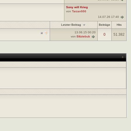
Sony will Krieg
von
Tarzan666
14.07.26 17:40
Letzter Beitrag
Beiträge
Hits
13.06.15
00:20
0
51.382
von
Biltztebub