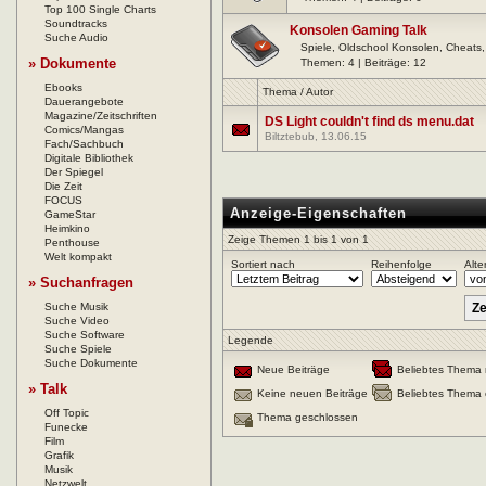
Top 100 Single Charts
Soundtracks
Konsolen Gaming Talk
Suche Audio
Spiele, Oldschool Konsolen, Cheats, H
» Dokumente
Themen: 4 | Beiträge: 12
Ebooks
Thema
/
Autor
Dauerangebote
Magazine/Zeitschriften
DS Light couldn't find ds menu.dat
Comics/Mangas
Biltztebub
, 13.06.15
Fach/Sachbuch
Digitale Bibliothek
Der Spiegel
Die Zeit
FOCUS
Anzeige-Eigenschaften
GameStar
Heimkino
Zeige Themen 1 bis 1 von 1
Penthouse
Welt kompakt
Sortiert nach
Reihenfolge
Alte
» Suchanfragen
Suche Musik
Suche Video
Suche Software
Legende
Suche Spiele
Suche Dokumente
Neue Beiträge
Beliebtes Thema 
» Talk
Keine neuen Beiträge
Beliebtes Thema 
Off Topic
Thema geschlossen
Funecke
Film
Grafik
Musik
Netzwelt