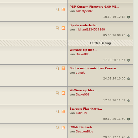
PSP Custom Firmware 6.60 ME...
von
italostyler82
18.10.16 12:18
Spiele runterladen
von
michael1234567890
05.06.26 08:25
Letzter Beitrag
WiiWare zip files...
von
Drake008
17.03.26 11:57
Suche nach deutschen Covern...
von
davgie
24.01.24 10:56
WiiWare zip files...
von
Drake008
17.03.26 11:57
Stargate Flashkarte...
von
ludibubi
09.10.20 11:50
ROMs Deutsch
von
DeaconBlue
20.06.17 11:28