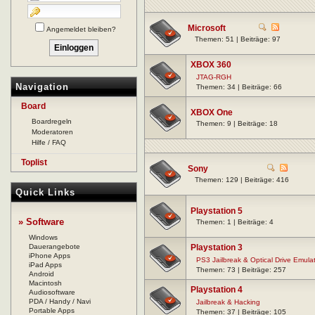
Microsoft
Angemeldet bleiben?
Themen: 51 | Beiträge: 97
XBOX 360
JTAG-RGH
Navigation
Themen: 34 | Beiträge: 66
Board
XBOX One
Boardregeln
Themen: 9 | Beiträge: 18
Moderatoren
Hilfe / FAQ
Toplist
Sony
Themen: 129 | Beiträge: 416
Quick Links
Playstation 5
» Software
Themen: 1 | Beiträge: 4
Windows
Dauerangebote
Playstation 3
iPhone Apps
PS3 Jailbreak & Optical Drive Emula
iPad Apps
Themen: 73 | Beiträge: 257
Android
Macintosh
Playstation 4
Audiosoftware
PDA / Handy / Navi
Jailbreak & Hacking
Portable Apps
Themen: 37 | Beiträge: 105