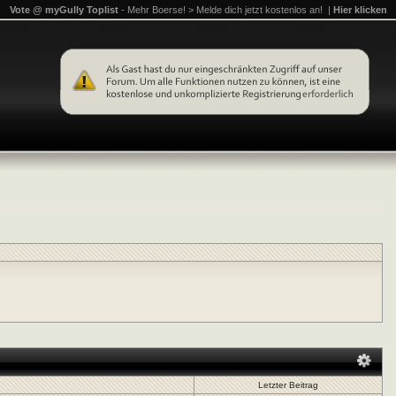
Vote @ myGully Toplist
- Mehr Boerse! > Melde dich jetzt kostenlos an! |
Hier klicken
Letzter Beitrag