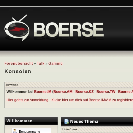
Forenübersicht
»
Talk
»
Gaming
Konsolen
Hinweise
Willkommen bei
Boerse.IM
(
Boerse.AM
-
Boerse.KZ
-
Boerse.TW
-
Boerse.
Hier gehts zur Anmeldung - Klicke hier um dich auf Boerse.IM/AM zu registrieren
Willkommen
Unterforen