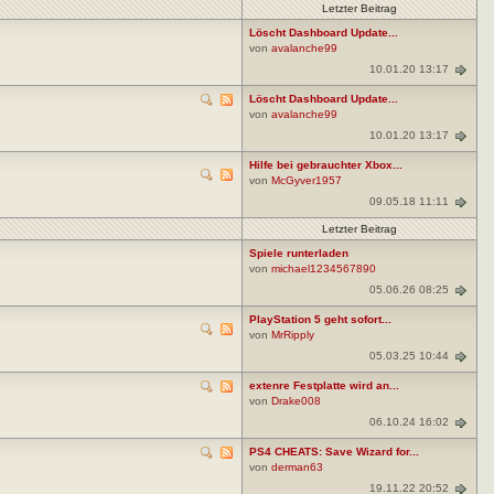
Letzter Beitrag
Löscht Dashboard Update...
von
avalanche99
10.01.20 13:17
Löscht Dashboard Update...
von
avalanche99
10.01.20 13:17
Hilfe bei gebrauchter Xbox...
von
McGyver1957
09.05.18 11:11
Letzter Beitrag
Spiele runterladen
von
michael1234567890
05.06.26 08:25
PlayStation 5 geht sofort...
von
MrRipply
05.03.25 10:44
extenre Festplatte wird an...
von
Drake008
06.10.24 16:02
PS4 CHEATS: Save Wizard for...
von
derman63
19.11.22 20:52