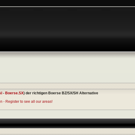
AI
-
Boerse.SX
) der richtigen Boerse BZ/SX/SH Alternative
 - Register to see all our areas!