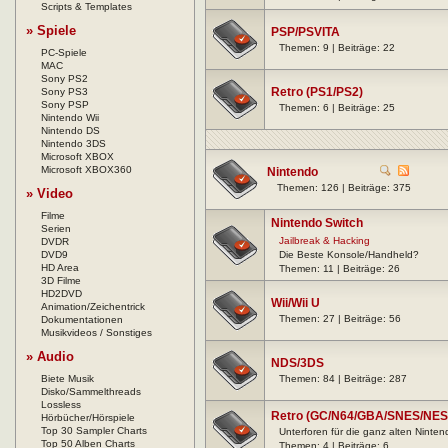
Scripts & Templates
» Spiele
PSP/PSVITA
Themen: 9 | Beiträge: 22
PC-Spiele
MAC
Sony PS2
Retro (PS1/PS2)
Sony PS3
Sony PSP
Themen: 6 | Beiträge: 25
Nintendo Wii
Nintendo DS
Nintendo 3DS
Microsoft XBOX
Microsoft XBOX360
Nintendo
Themen: 126 | Beiträge: 375
» Video
Filme
Nintendo Switch
Serien
Jailbreak & Hacking
DVDR
DVD9
Die Beste Konsole/Handheld?
HD Area
Themen: 11 | Beiträge: 26
3D Filme
HD2DVD
Wii/Wii U
Animation/Zeichentrick
Themen: 27 | Beiträge: 56
Dokumentationen
Musikvideos / Sonstiges
» Audio
NDS/3DS
Biete Musik
Themen: 84 | Beiträge: 287
Disko/Sammelthreads
Lossless
Retro (GC/N64/GBA/SNES/NES
Hörbücher/Hörspiele
Top 30 Sampler Charts
Unterforen für die ganz alten Ninte
Top 50 Alben Charts
Themen: 4 | Beiträge: 6