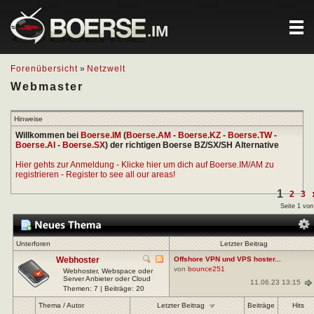
.IM
Forenübersicht
»
Netzwelt
Webmaster
Hinweise
Willkommen bei
Boerse.IM
(
Boerse.AM
-
Boerse.KZ
-
Boerse.TW
-
Boerse.AI
-
Boerse.SX
) der richtigen Boerse BZ/SX/SH Alternative
Hier gehts zur Anmeldung - Klicke hier um dich auf Boerse.IM/AM zu
registrieren - Register to see all our areas!
1
2
3
Seite 1 von
Unterforen
Letzter Beitrag
Webhoster
Offshore VPN und VPS hoster...
von
bounce251
Webhoster, Webspace oder
Server Anbieter oder Cloud
11.06.23 13:15
Themen: 7 | Beiträge: 20
Letzter Beitrag
Thema
/
Autor
Beiträge
Hits