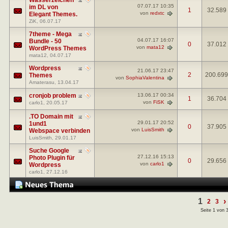
07.07.17
10:35
im DL von
1
32.589
von
redxtc
Elegant Themes.
ZiK
, 06.07.17
7theme - Mega
04.07.17
16:07
Bundle - 50
0
37.012
von
mata12
WordPress Themes
mata12
, 04.07.17
Wordpress
21.06.17
23:47
2
200.699
Themes
von
SophiaValentina
Amaterasu
, 13.04.17
cronjob problem
13.06.17
00:34
1
36.704
von
FiSK
carlo1
, 20.05.17
.TO Domain mit
29.01.17
20:52
1und1
0
37.905
von
LuisSmith
Webspace verbinden
LuisSmith
, 29.01.17
Suche Google
27.12.16
15:13
Photo Plugin für
0
29.656
von
carlo1
Wordpress
carlo1
, 27.12.16
1
›
2
3
Seite 1 von 