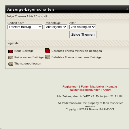
Anzeige-Eigenschaften
Zeige Themen 1 bis 20 von 42
Sortiert nach
Reihenfolge
Alter
Legende
Neue Beiträge
Beliebtes Thema mit neuen Beiträgen
Keine neuen Beiträge
Beliebtes Thema ohne neue Beiträge
Thema geschlossen
Registrieren
|
Forum-Mitarbeiter
|
Kontakt
|
Nutzungsbedingungen
|
Archiv
Alle Zeitangaben in WEZ +2. Es ist jetzt
21:21
Uhr.
All trademarks are the property of their respective
owners.
Copyright ©2019 Boerse.IM/AM/IO/AI