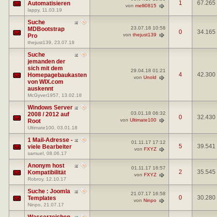
1
67.265
Automatisieren
von
melli0815
lappy
, 11.03.19
Suche
23.07.18
10:58
MDBootstrap
0
34.165
von
thejust139
Pro
thejust139
, 23.07.18
Suche
jemanden der
sich mit dem
29.04.18
01:21
4
42.300
Homepagebaukasten
von
Unold
von WIX.com
auskennt
McGyver1957
, 13.02.18
Windows Server
03.01.18
06:32
2008 / 2012 auf
0
32.430
von
Ultimate100
Root
Ultimate100
, 03.01.18
1 Mail-Adresse -
01.11.17
17:12
5
39.541
viele Bearbeiter
von
FXYZ
samuel
, 08.06.17
Anonym host
01.11.17
16:57
2
35.545
Kompatibilität
von
FXYZ
Robroy
, 12.10.17
Suche : Joomla
21.07.17
16:58
0
30.280
Templates
von
Ninpo
Ninpo
, 21.07.17
Wasserzeichen