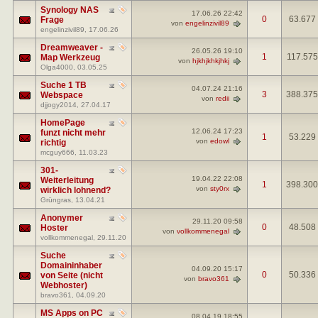
Synology NAS
17.06.26
22:42
0
63.677
Frage
von
engelinzivil89
engelinzivil89
, 17.06.26
Dreamweaver -
26.05.26
19:10
1
117.575
Map Werkzeug
von
hjkhjkhkjhkj
Olga4000
, 03.05.25
Suche 1 TB
04.07.24
21:16
3
388.375
Webspace
von
redii
djjogy2014
, 27.04.17
HomePage
12.06.24
17:23
funzt nicht mehr
1
53.229
von
edowl
richtig
mcguy666
, 11.03.23
301-
19.04.22
22:08
Weiterleitung
1
398.300
von
sty0rx
wirklich lohnend?
Grüngras
, 13.04.21
Anonymer
29.11.20
09:58
0
48.508
Hoster
von
vollkommenegal
vollkommenegal
, 29.11.20
Suche
Domaininhaber
04.09.20
15:17
0
50.336
von Seite (nicht
von
bravo361
Webhoster)
bravo361
, 04.09.20
MS Apps on PC
08.04.19
18:55