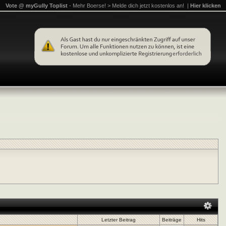
Vote @ myGully Toplist
- Mehr Boerse! > Melde dich jetzt kostenlos an! |
Hier klicken
Letzter Beitrag
Beiträge
Hits