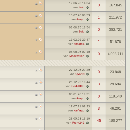
19.06.26
14:34
0
167.845
von
Zoid
15.07.26
00:53
1
211.972
von
Arwyn
02.08.25
19:54
0
382.721
von
Zoid
15.02.26
20:47
1
51.878
von
Amarna
04.08.26
02:10
0
4.098.711
von
Moderation
27.12.25
23:39
0
23.848
von
QWAN
25.12.22
18:44
3
29.694
von
Sodi1000
05.01.26
14:31
0
118.540
von
Arwyn
17.07.21
09:23
3
46.201
von
karfingo
23.05.23
13:10
45
185.277
von
Front242