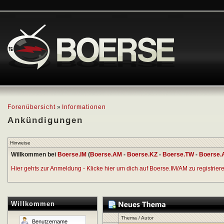
Forenübersicht
»
Informationen
Ankündigungen
Hinweise
Willkommen bei
Boerse.IM
(
Boerse.AM
-
Boerse.KZ
-
Boerse.TW
-
Boerse.
Hier gehts zur Anmeldung - Klicke hier um dich auf Boerse.IM/AM zu registrieren
Willkommen
Thema
/
Autor