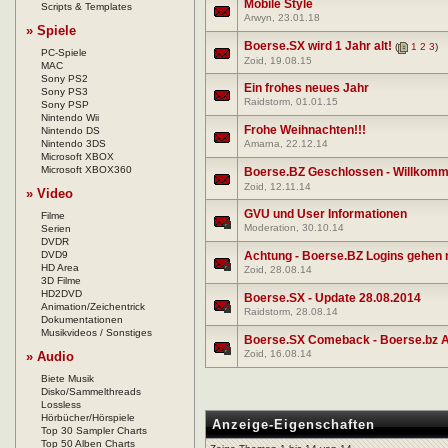
Mobile Style
Scripts & Templates
Arwyn
, 23.01.18
» Spiele
Boerse.SX wird 1 Jahr alt!
(
1
2
3
)
PC-Spiele
Zoid
, 19.08.15
MAC
Sony PS2
Ein frohes neues Jahr
Sony PS3
Raidstorm
, 01.01.15
Sony PSP
Nintendo Wii
Frohe Weihnachten!!!
Nintendo DS
Nintendo 3DS
Amarna
, 22.12.14
Microsoft XBOX
Microsoft XBOX360
Boerse.BZ Geschlossen - Willkomm
Zoid
, 12.11.14
» Video
GVU und User Informationen
Filme
Moderation
, 30.10.14
Serien
DVDR
DVD9
Achtung - Boerse.BZ Logins gehen 
HD Area
Zoid
, 28.08.14
3D Filme
HD2DVD
Boerse.SX - Update 28.08.2014
Animation/Zeichentrick
Raidstorm
, 28.08.14
Dokumentationen
Musikvideos / Sonstiges
Boerse.SX Comeback - Boerse.bz Al
Zoid
, 16.08.14
» Audio
Biete Musik
Disko/Sammelthreads
Lossless
Hörbücher/Hörspiele
Anzeige-Eigenschaften
Top 30 Sampler Charts
Top 50 Alben Charts