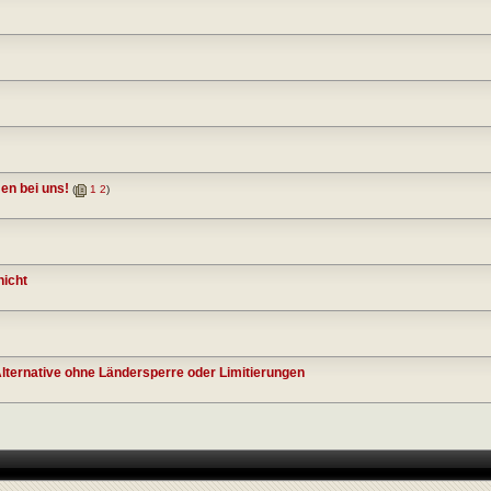
en bei uns!
(
1
2
)
nicht
ternative ohne Ländersperre oder Limitierungen