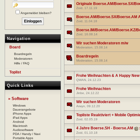
Originale Boerse.AM/Boerse.SX/Bo
Zoid
, 17.11.19
Angemeldet bleiben?
Boerse.AM/Boerse.SX/Boerse.AM A
Zoid
, 11.04.18
Boerse.IM/Boerse.AM/Boerse.KZ/Bo
Zoid
, 16.08.14
Navigation
Wir suchen Moderatoren m/w
Board
Moderation
, 15.08.14
Boardregeln
Boardregeln
Moderatoren
Moderation
, 15.08.14
Hilfe / FAQ
Toplist
Frohe Weihnachten & A Happy New
QWAN
, 24.12.23
Quick Links
Frohe Weihnachten
Jinbe
, 24.12.22
» Software
Wir suchen Moderatoren
Windows
Arwyn
, 09.12.20
Dauerangebote
iPhone Apps
Topliste Reaktiviert + Mobile Optim
iPad Apps
Zoid
, 02.05.19
Android
Macintosh
4 Jahre Boerse.SH - Boerse.AM
(
Audiosoftware
Zoid
, 01.10.18
PDA / Handy / Navi
Portable Apps