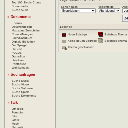
Zeige Themen 1 bis 14 von 14
Top 100 Single Charts
Soundtracks
Sortiert nach
Reihenfolge
Alte
Suche Audio
» Dokumente
Ebooks
Dauerangebote
Legende
Magazine/Zeitschriften
Comics/Mangas
Neue Beiträge
Beliebtes Thema 
Fach/Sachbuch
Keine neuen Beiträge
Beliebtes Thema 
Digitale Bibliothek
Der Spiegel
Thema geschlossen
Die Zeit
FOCUS
GameStar
Heimkino
Penthouse
Welt kompakt
» Suchanfragen
Suche Musik
Suche Video
Suche Software
Suche Spiele
Suche Dokumente
» Talk
Off Topic
Funecke
Film
Grafik
Musik
Netzwelt