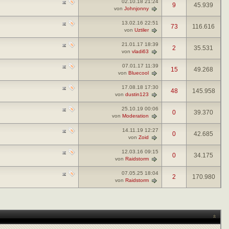
02.10.18
21:24
9
45.939
von
Johnjonny
13.02.16
22:51
73
116.616
von
Uztiler
21.01.17
18:39
2
35.531
von
vladi63
07.01.17
11:39
15
49.268
von
Bluecool
17.08.18
17:30
48
145.958
von
dustin123
25.10.19
00:06
0
39.370
von
Moderation
14.11.19
12:27
0
42.685
von
Zoid
12.03.16
09:15
0
34.175
von
Raidstorm
07.05.25
18:04
2
170.980
von
Raidstorm