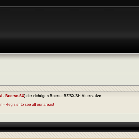
AI
-
Boerse.SX
) der richtigen Boerse BZ/SX/SH Alternative
 - Register to see all our areas!