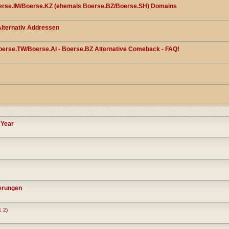
erse.IM/Boerse.KZ (ehemals Boerse.BZ/Boerse.SH) Domains
lternativ Addressen
erse.TW/Boerse.AI - Boerse.BZ Alternative Comeback - FAQ!
 Year
ierungen
1
2
)