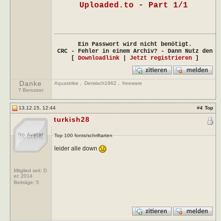
Uploaded.to - Part 1/1
Ein Passwort wird nicht benötigt.
CRC - Fehler in einem Archiv? - Dann Nutz den
[
Downloadlink
|
Jetzt registrieren
]
Danke
Aquastrike
,
Derwisch1962
,
freeware
7 Benutzer
13.12.15, 12:44
#
4
Top
turkish28
Top 100 fonts/schriftarten
leider alle down
Mitglied seit: D
ec 2014
Beiträge:
5