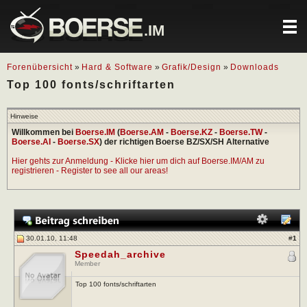
.IM
Forenübersicht
»
Hard & Software
»
Grafik/Design
»
Downloads
Top 100 fonts/schriftarten
Hinweise
Willkommen bei
Boerse.IM
(
Boerse.AM
-
Boerse.KZ
-
Boerse.TW
-
Boerse.AI
-
Boerse.SX
) der richtigen Boerse BZ/SX/SH Alternative
Hier gehts zur Anmeldung - Klicke hier um dich auf Boerse.IM/AM zu
registrieren - Register to see all our areas!
30.01.10, 11:48
#
1
Speedah_archive
Member
Top 100 fonts/schriftarten