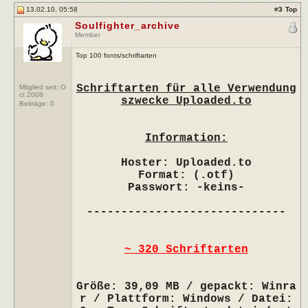
13.02.10, 05:58
#
3
Top
Soulfighter_archive
Member
Top 100 fonts/schriftarten
Schriftarten für alle Verwendung
Mitglied seit: O
ct 2008
szwecke Uploaded.to
Beiträge:
0
Information:
Hoster: Uploaded.to
Format: (.otf)
Passwort: -keins-
-----------------------------
~ 320 Schriftarten
Größe: 39,09 MB / gepackt: Winra
r / Plattform: Windows / Datei: