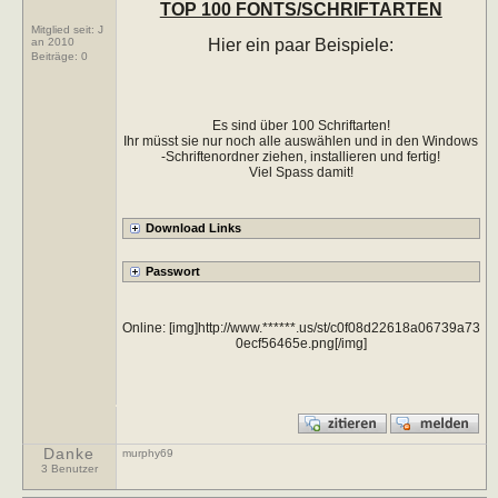
TOP 100 FONTS/SCHRIFTARTEN
Mitglied seit: J
Hier ein paar Beispiele:
an 2010
Beiträge:
0
Es sind über 100 Schriftarten!
Ihr müsst sie nur noch alle auswählen und in den Windows
-Schriftenordner ziehen, installieren und fertig!
Viel Spass damit!
Online: [img]http://www.******.us/st/c0f08d22618a06739a73
0ecf56465e.png[/img]
Danke
murphy69
3 Benutzer