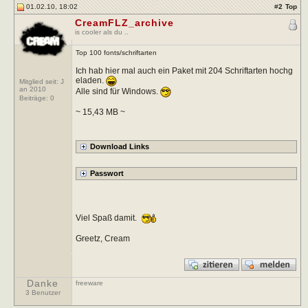
01.02.10, 18:02
#
2
Top
CreamFLZ_archive
is cooler als du ..
Top 100 fonts/schriftarten
Ich hab hier mal auch ein Paket mit 204 Schriftarten hochg
eladen.
Mitglied seit: J
an 2010
Alle sind für Windows.
Beiträge:
0
~ 15,43 MB ~
Viel Spaß damit.
Greetz, Cream
Danke
freeware
3 Benutzer