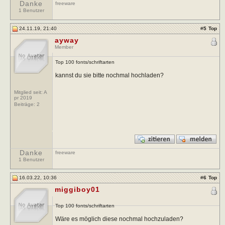
Danke
freeware
1 Benutzer
24.11.19, 21:40
#
5
Top
ayway
Member
Top 100 fonts/schriftarten
kannst du sie bitte nochmal hochladen?
Mitglied seit: A
pr 2019
Beiträge:
2
Danke
freeware
1 Benutzer
16.03.22, 10:36
#
6
Top
miggiboy01
Top 100 fonts/schriftarten
Wäre es möglich diese nochmal hochzuladen?