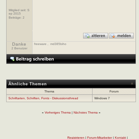
Mitglied seit: S
ep 2015
Beiträge:
2
Danke
freeware
,
md385biho
2 Benutzer
Ähnliche Themen
Thema
Forum
Schriftarten, Schriften, Fonts - Diskussionsthread
Windows 7
«
Vorheriges Thema
|
Nächstes Thema
»
Registrieren
|
Forum-Mitarbeiter
|
Kontakt
|