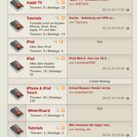
Apple TV
von
JU5T1C3
Themen: 8 | Beiträge: 22
20.12.24 17:53
Tutorials
Suche : Anleitung um VPN zu...
von
Trancery
Tutorials rund um Apples
iPhone, iPad, iPod,
22.12.23 02:27
Apple TV und Mac
Themen: 6 | Beiträge: 15
iPod
Nie
Alles über iPod
Themen: 0 | Beiträge: 0
iPad
iPad Mini 6. Gen ios 18.2...
von
Lemming1980
Alles über Apples
neuestes Produkt
24.12.24 20:29
Themen: 18 | Beiträge:
46
Letzter Beitrag
iPhone & iPod
Icloud Bypass Doulci ist da...
Touch
von
beschier123
Themen: 94 | Beiträge:
28.02.25 23:56
233
Nie
WinterBoard
Themen: 0 | Beiträge: 0
Wie kommen die Apps von...
Tutorials
von
truong_me
Themen: 1 | Beiträge: 2
09.01.15 22:01