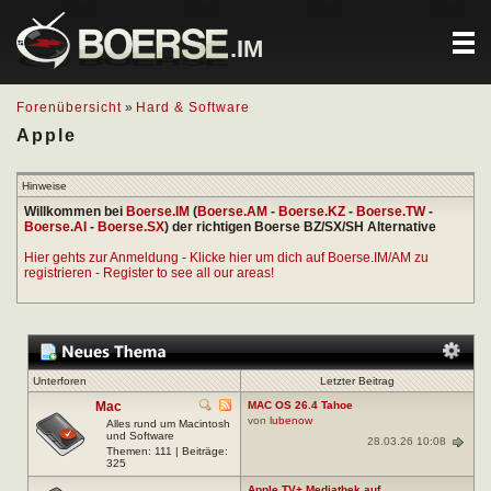
.IM
Forenübersicht
»
Hard & Software
Apple
Hinweise
Willkommen bei
Boerse.IM
(
Boerse.AM
-
Boerse.KZ
-
Boerse.TW
-
Boerse.AI
-
Boerse.SX
) der richtigen Boerse BZ/SX/SH Alternative
Hier gehts zur Anmeldung - Klicke hier um dich auf Boerse.IM/AM zu
registrieren - Register to see all our areas!
Unterforen
Letzter Beitrag
Mac
MAC OS 26.4 Tahoe
von
lubenow
Alles rund um Macintosh
und Software
28.03.26 10:08
Themen: 111 | Beiträge:
325
Apple TV+ Mediathek auf...