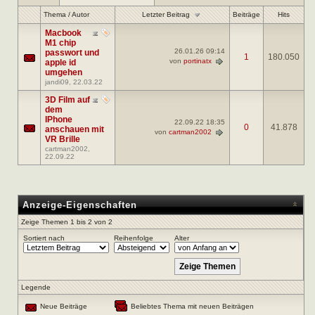
Letzter Beitrag
Thema
/
Autor
Beiträge
Hits
Macbook
M1 chip
26.01.26
09:14
passwort und
1
180.050
von
portinatx
apple id
umgehen
jandi09
, 22.03.22
3D Film auf
dem
IPhone
22.09.22
18:35
0
41.878
anschauen mit
von
cartman2002
VR Brille
cartman2002
,
22.09.22
Anzeige-Eigenschaften
Zeige Themen 1 bis 2 von 2
Sortiert nach
Reihenfolge
Alter
Legende
Neue Beiträge
Beliebtes Thema mit neuen Beiträgen