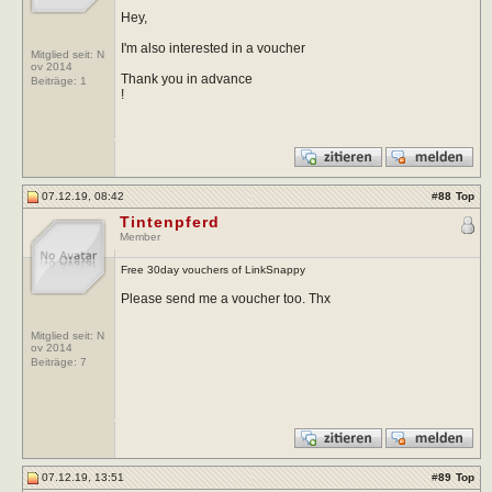
Hey,
I'm also interested in a voucher
Mitglied seit: N
ov 2014
Thank you in advance
Beiträge:
1
!
07.12.19, 08:42
#
88
Top
Tintenpferd
Member
Free 30day vouchers of LinkSnappy
Please send me a voucher too. Thx
Mitglied seit: N
ov 2014
Beiträge:
7
07.12.19, 13:51
#
89
Top