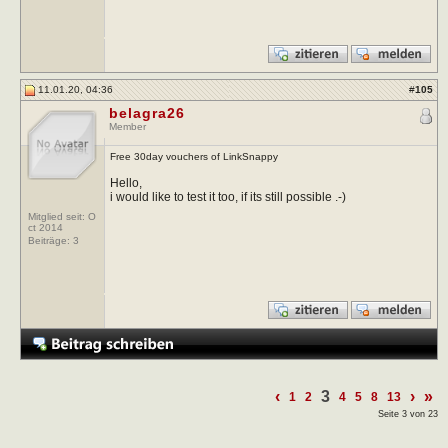
11.01.20, 04:36
#
105
belagra26
Member
Free 30day vouchers of LinkSnappy
Hello,
i would like to test it too, if its still possible .-)
Mitglied seit: O
ct 2014
Beiträge:
3
‹
3
›
»
1
2
4
5
8
13
Seite 3 von 23