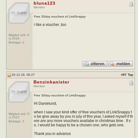
bluna123
Member
Free 30day vouchers of LinkSnappy
i like a voucher ,too
Mitglied seit: O
ct 2018
Beiträge:
2
20.12.19, 06:27
#
97
Top
Benzinkanister
Member
Free 30day vouchers of LinkSnappy
Hi Danielund,
when I saw your kind offer of free vouchers of LinkSnappy t
Mitglied seit: O
o be give away by you in july of this year, I asked myself if th
ct 2015
ere are any more vouchers availabe in christmas time . If s
Beiträge:
2
o, I would be hapyy to be a chosen one, who gets one.
Thank you in advance