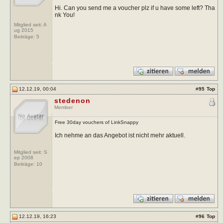
Hi. Can you send me a voucher plz if u have some left? Tha
nk You!
Mitglied seit: A
ug 2015
Beiträge:
5
12.12.19, 00:04
#
95
Top
stedenon
Member
Free 30day vouchers of LinkSnappy
Ich nehme an das Angebot ist nicht mehr aktuell.
Mitglied seit: S
ep 2008
Beiträge:
10
12.12.19, 16:23
#
96
Top