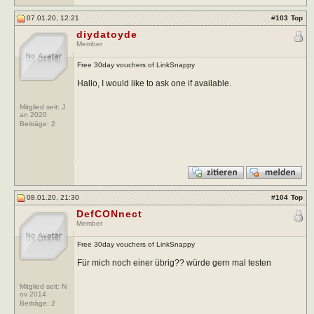
07.01.20, 12:21
#
103
Top
diydatoyde
Member
Free 30day vouchers of LinkSnappy
Hallo, I would like to ask one if available.
Mitglied seit: J
an 2020
Beiträge:
2
08.01.20, 21:30
#
104
Top
DefCONnect
Member
Free 30day vouchers of LinkSnappy
Für mich noch einer übrig?? würde gern mal testen
Mitglied seit: N
ov 2014
Beiträge:
2