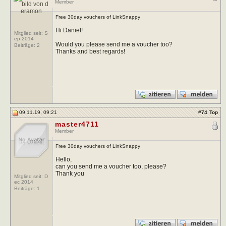
Member
Free 30day vouchers of LinkSnappy
Hi Daniel!
Mitglied seit: S
ep 2014
Would you please send me a voucher too?
Beiträge:
2
Thanks and best regards!
09.11.19, 09:21
#
74
Top
master4711
Member
Free 30day vouchers of LinkSnappy
Hello,
can you send me a voucher too, please?
Thank you
Mitglied seit: D
ec 2014
Beiträge:
1