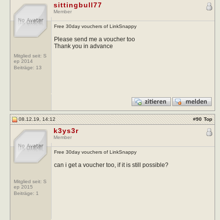
sittingbull77
Member
Free 30day vouchers of LinkSnappy
Please send me a voucher too
Thank you in advance
Mitglied seit: S
ep 2014
Beiträge:
13
08.12.19, 14:12
#
90
Top
k3ys3r
Member
Free 30day vouchers of LinkSnappy
can i get a voucher too, if it is still possible?
Mitglied seit: S
ep 2015
Beiträge:
1