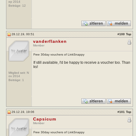
ep 2014
Beiträge:
12
28.12.19, 00:51
#
100
Top
vanderflanken
Member
Free 30day vouchers of LinkSnappy
If still available, I'd be happy to receive a voucher too. Than
ks!
Mitglied seit: N
ov 2014
Beiträge:
1
29.12.19, 19:06
#
101
Top
Capsicum
Member
Free 30day vouchers of LinkSnappy