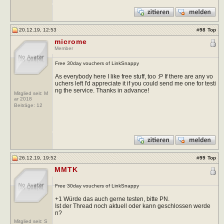
20.12.19, 12:53
#
98
Top
microme
Member
Free 30day vouchers of LinkSnappy
As everybody here I like free stuff, too :P If there are any vo
uchers left I'd appreciate it if you could send me one for testi
ng the service. Thanks in advance!
Mitglied seit: M
ar 2018
Beiträge:
12
26.12.19, 19:52
#
99
Top
MMTK
Free 30day vouchers of LinkSnappy
+1 Würde das auch gerne testen, bitte PN.
Ist der Thread noch aktuell oder kann geschlossen werde
n?
Mitglied seit: S