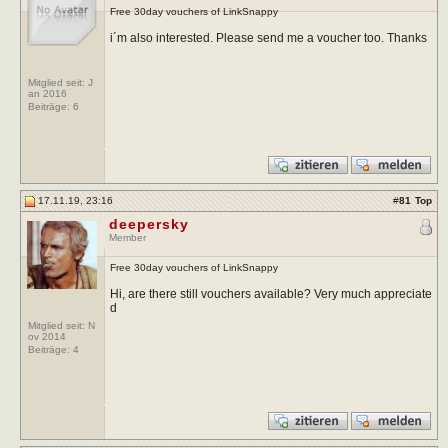
Free 30day vouchers of LinkSnappy
i´m also interested. Please send me a voucher too. Thanks
Mitglied seit: J
an 2016
Beiträge:
6
17.11.19, 23:16
#
81
Top
deepersky
Member
Free 30day vouchers of LinkSnappy
Hi, are there still vouchers available? Very much appreciate
d
Mitglied seit: N
ov 2014
Beiträge:
4