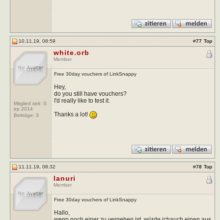
10.11.19, 08:59
#
77
Top
white.orb
Member
Free 30day vouchers of LinkSnappy
Hey,
do you still have vouchers?
I'd really like to test it.
Mitglied seit: S
ep 2014
Thanks a lot!
Beiträge:
3
11.11.19, 08:32
#
78
Top
lanuri
Member
Free 30day vouchers of LinkSnappy
Hallo,
wenn noch einer zu vergeben ist, würde ichauch einen aus