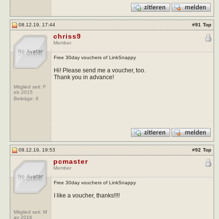
08.12.19, 17:44
#
91
Top
chriss9
Member
Free 30day vouchers of LinkSnappy
Hi! Please send me a voucher, too.
Thank you in advance!
Mitglied seit: F
eb 2015
Beiträge:
6
09.12.19, 19:53
#
92
Top
pcmaster
Member
Free 30day vouchers of LinkSnappy
I like a voucher, thanks!!!!
Mitglied seit: M
ay 2016