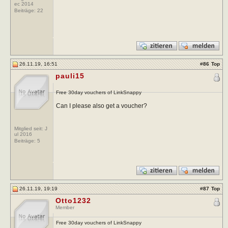
ec 2014
Beiträge:
22
26.11.19, 16:51
#
86
Top
pauli15
Free 30day vouchers of LinkSnappy
Can I please also get a voucher?
Mitglied seit: J
ul 2016
Beiträge:
5
26.11.19, 19:19
#
87
Top
Otto1232
Member
Free 30day vouchers of LinkSnappy