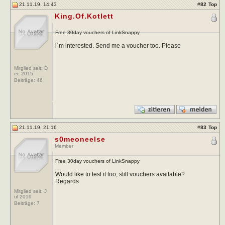
21.11.19, 14:43
#
82
Top
King.Of.Kotlett
Free 30day vouchers of LinkSnappy
i´m interested. Send me a voucher too. Please
Mitglied seit: D
ec 2015
Beiträge:
46
21.11.19, 21:16
#
83
Top
s0meoneelse
Member
Free 30day vouchers of LinkSnappy
Would like to test it too, still vouchers available?
Regards
Mitglied seit: J
ul 2019
Beiträge:
7