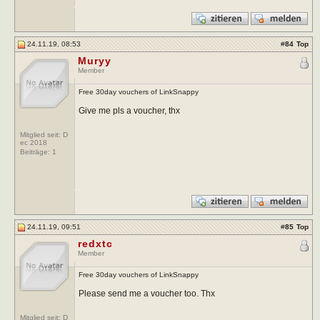
24.11.19, 08:53
#
84
Top
Muryy
Member
Free 30day vouchers of LinkSnappy
Give me pls a voucher, thx
Mitglied seit: D
ec 2018
Beiträge:
1
24.11.19, 09:51
#
85
Top
redxtc
Member
Free 30day vouchers of LinkSnappy
Please send me a voucher too. Thx
Mitglied seit: D