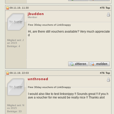
09.11.19, 11:30
#
75
Top
jbudden
Member
Free 30day vouchers of LinkSnappy
Hi, are there still vouchers available? Very much appreciate
d
Mitglied seit: J
an 2015
Beiträge:
4
09.11.19, 22:03
#
76
Top
unthroned
Free 30day vouchers of LinkSnappy
I would also like to test linksnippy !! Sounds great !! if you h
ave a voucher for me would be really nice !! Thanks alot
Mitglied seit: N
ov 2015
Beiträge:
33