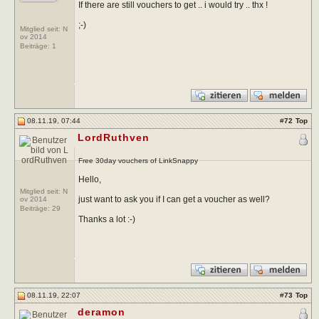
If there are still vouchers to get .. i would try .. thx !
;-)
Mitglied seit: N
ov 2014
Beiträge:
1
08.11.19, 07:44
#
72
Top
LordRuthven
Free 30day vouchers of LinkSnappy
Hello,
Mitglied seit: N
just want to ask you if I can get a voucher as well?
ov 2014
Beiträge:
29
Thanks a lot :-)
08.11.19, 22:07
#
73
Top
deramon