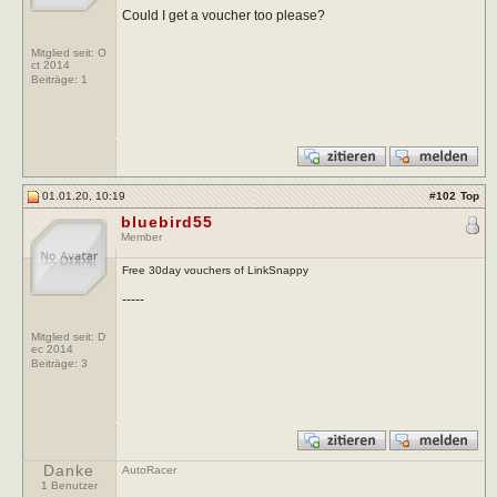
Could I get a voucher too please?
Mitglied seit: O
ct 2014
Beiträge:
1
01.01.20, 10:19
#
102
Top
bluebird55
Member
Free 30day vouchers of LinkSnappy
-----
Mitglied seit: D
ec 2014
Beiträge:
3
Danke
AutoRacer
1 Benutzer