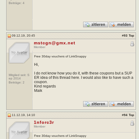
Beiträge:
4
09.12.19, 20:45
#
93
Top
mstcgn@gmx.net
Member
Free 30day vouchers of LinkSnappy
Hi,
I do not know how you do it, with these coupons but a SUP
Mitglied seit: S
ER idea of this thread here. I would also like to have such a
ep 2014
coupon.
Beiträge:
2
Kind regards
Maik
11.12.19, 14:10
#
94
Top
1nforc3r
Member
Free 30day vouchers of LinkSnappy