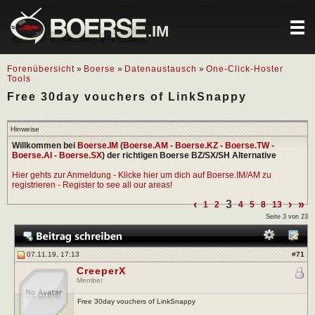
.IM
Forenübersicht
»
Boerse
»
Datenaustausch
»
One-Click-Hoster
Tools
Free 30day vouchers of LinkSnappy
Hinweise
Willkommen bei
Boerse.IM
(
Boerse.AM
-
Boerse.KZ
-
Boerse.TW
-
Boerse.AI
-
Boerse.SX
) der richtigen Boerse BZ/SX/SH Alternative
Hier gehts zur Anmeldung - Klicke hier um dich auf Boerse.IM/AM zu
registrieren - Register to see all our areas!
‹
3
›
»
1
2
4
5
8
13
Seite 3 von 23
07.11.19, 17:13
#
71
CreeperX
Member
Free 30day vouchers of LinkSnappy