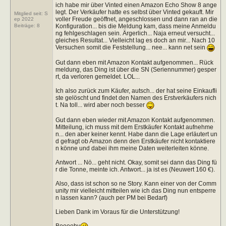
ich habe mir über Vinted einen Amazon Echo Show 8 ange
legt. Der Verkäufer hatte es selbst über Vinted gekauft. Mir
Mitglied seit: S
voller Freude geöffnet, angeschlossen und dann ran an die
ep 2022
Konfiguration... bis die Meldung kam, dass meine Anmeldu
Beiträge:
8
ng fehlgeschlagen sein. Ärgerlich... Naja erneut versucht...
gleiches Resultat... Vielleicht lag es doch an mir... Nach 10
Versuchen somit die Feststellung... nee... kann net sein
Gut dann eben mit Amazon Kontakt aufgenommen... Rück
meldung, das Ding ist über die SN (Seriennummer) gesper
rt, da verloren gemeldet. LOL...
Ich also zurück zum Käufer, autsch... der hat seine Einkaufli
ste gelöscht und findet den Namen des Erstverkäufers nich
t. Na toll... wird aber noch besser
Gut dann eben wieder mit Amazon Kontakt aufgenommen.
Mitteilung, ich muss mit dem Erstkäufer Kontakt aufnehme
n... den aber keiner kennt. Habe dann die Lage erläutert un
d gefragt ob Amazon denn den Erstkäufer nicht kontaktiere
n könne und dabei ihm meine Daten weiterleiten könne.
Antwort ... Nö... geht nicht. Okay, somit sei dann das Ding fü
r die Tonne, meinte ich. Antwort... ja ist es (Neuwert 160 €).
Also, dass ist schon so ne Story. Kann einer von der Comm
unity mir vielleicht mitteilen wie ich das Ding nun entsperre
n lassen kann? (auch per PM bei Bedarf)
Lieben Dank im Voraus für die Unterstützung!
Booooby