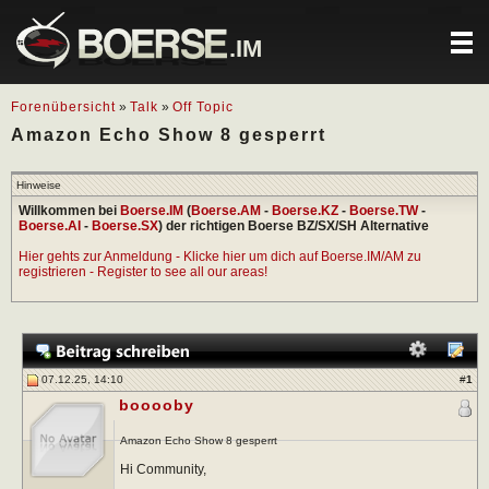
.IM
Forenübersicht
»
Talk
»
Off Topic
Amazon Echo Show 8 gesperrt
Hinweise
Willkommen bei
Boerse.IM
(
Boerse.AM
-
Boerse.KZ
-
Boerse.TW
-
Boerse.AI
-
Boerse.SX
) der richtigen Boerse BZ/SX/SH Alternative
Hier gehts zur Anmeldung - Klicke hier um dich auf Boerse.IM/AM zu
registrieren - Register to see all our areas!
07.12.25, 14:10
#
1
booooby
Amazon Echo Show 8 gesperrt
Hi Community,