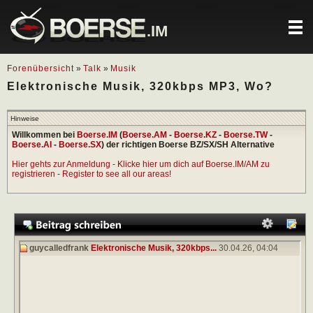
.IM
Forenübersicht
»
Talk
»
Musik
Elektronische Musik, 320kbps MP3, Wo?
Hinweise
Willkommen bei
Boerse.IM
(
Boerse.AM
-
Boerse.KZ
-
Boerse.TW
-
Boerse.AI
-
Boerse.SX
) der richtigen Boerse BZ/SX/SH Alternative
Hier gehts zur Anmeldung - Klicke hier um dich auf Boerse.IM/AM zu
registrieren - Register to see all our areas!
guycalledfrank
Elektronische Musik, 320kbps...
30.04.26,
04:04