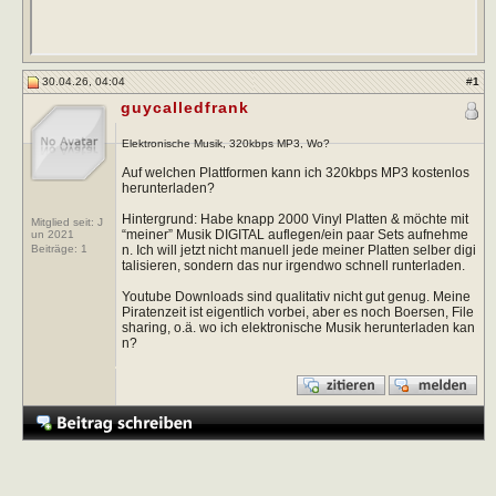
30.04.26, 04:04
#
1
guycalledfrank
Elektronische Musik, 320kbps MP3, Wo?
Auf welchen Plattformen kann ich 320kbps MP3 kostenlos
herunterladen?
Hintergrund: Habe knapp 2000 Vinyl Platten & möchte mit
Mitglied seit: J
“meiner” Musik DIGITAL auflegen/ein paar Sets aufnehme
un 2021
n. Ich will jetzt nicht manuell jede meiner Platten selber digi
Beiträge:
1
talisieren, sondern das nur irgendwo schnell runterladen.
Youtube Downloads sind qualitativ nicht gut genug. Meine
Piratenzeit ist eigentlich vorbei, aber es noch Boersen, File
sharing, o.ä. wo ich elektronische Musik herunterladen kan
n?