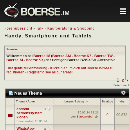
.IM
Forenübersicht
»
Talk
»
Kaufberatung & Shopping
Handy, Smartphone und Tablets
Hinweise
Willkommen bei
Boerse.IM
(
Boerse.AM
-
Boerse.KZ
-
Boerse.TW
-
Boerse.AI
-
Boerse.SX
) der richtigen Boerse BZ/SX/SH Alternative
Hier gehts zur Anmeldung - Klicke hier um dich auf Boerse.IM/AM zu
registrieren - Register to see all our areas!
1
›
2
Seite 1 von 2
Letzter Beitrag
Thema
/
Autor
Beiträge
Hits
android
15.05.24
12:26
betriebssystem
0
90.878
von
Stinkzwiebel
klonen
Stinkzwiebel
, 15.05.24
WhatsApp-