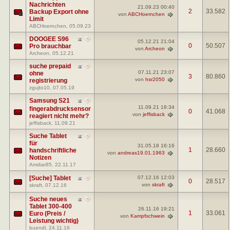
Nachrichten
21.09.23
00:40
2
33.582
Backup Export ohne
von
ABCHoernchen
Limit
ABCHoernchen
, 05.09.23
DOOGEE S96
05.12.21
21:04
0
50.507
Pro brauchbar
von
Archeon
Archeon
, 05.12.21
suche prepaid
07.11.21
23:07
ohne
3
80.860
von
hsr2050
registrierung
zgujto10
, 07.05.19
Samsung S21
11.09.21
18:34
fingerabdrucksensor
0
41.068
von
jeffisback
reagiert nicht mehr?
jeffisback
, 11.09.21
Suche Tablet
für
31.05.18
16:16
1
28.660
handschriftliche
von
andreas19.01.1963
Notizen
Amdiar85
, 22.11.17
[Suche] Tablet
07.12.16
12:03
0
28.517
von
skraft
skraft
, 07.12.16
Suche neues
Tablet 300-400
26.11.16
19:21
1
33.061
Euro (Preis /
von
Kampfschwein
Leistung wichtig)
buendl
, 24.11.16