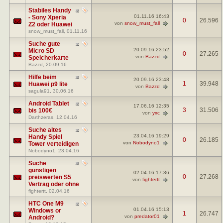
Stabiles Handy
01.11.16
16:43
- Sony Xperia
0
26.596
von
snow_must_fall
Z2 oder Huawei
snow_must_fall
, 01.11.16
Suche gute
20.09.16
23:52
Micro SD
0
27.265
von
Bazzd
Speicherkarte
Bazzd
, 20.09.16
Hilfe beim
20.09.16
23:48
1
39.948
Huawei p9 lite
von
Bazzd
sagula91
, 30.06.16
Android Tablet
17.06.16
12:35
3
31.506
bis 100€
von
yxc
Darthzeras
, 12.04.16
Suche altes
23.04.16
19:29
Handy Spiel
0
26.185
von
Nobodyno1
Tower verteidigen
Nobodyno1
, 23.04.16
Suche
günstigen
02.04.16
17:36
0
27.268
preiswerten S5
von
fightertt
Vertrag oder ohne
fightertt
, 02.04.16
HTC One M9
01.04.16
15:13
Windows or
1
26.747
von
predator01
Android?