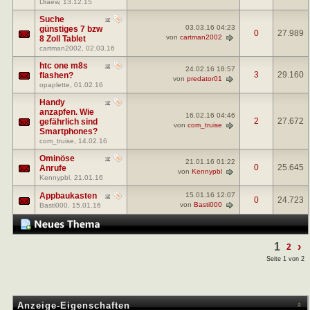
Draew
, 13.12.15
Suche
03.03.16
04:23
günstiges 7 bzw
0
27.989
von
cartman2002
8 Zoll Tablet
cartman2002
, 02.03.16
htc one m8s
24.02.16
18:57
3
29.160
flashen?
von
predator01
opaplette
, 01.02.16
Handy
anzapfen. Wie
16.02.16
04:46
2
27.672
gefährlich sind
von
com_truise
Smartphones?
com_truise
, 14.02.16
Ominöse
21.01.16
01:22
0
25.645
Anrufe
von
Kennypbl
Kennypbl
, 21.01.16
Appbaukasten
15.01.16
12:07
0
24.723
von
Basti000
Basti000
, 15.01.16
1
›
2
Seite 1 von 2
Anzeige-Eigenschaften