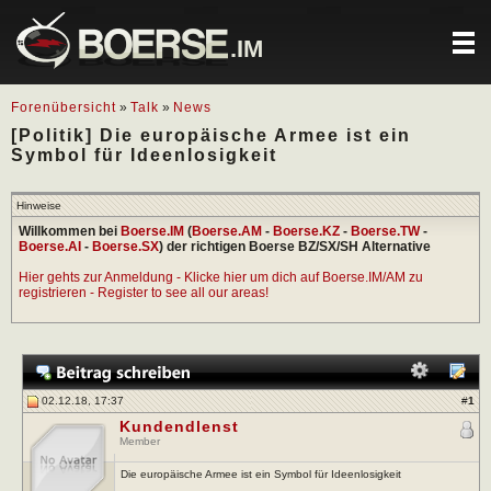
.IM
Forenübersicht
»
Talk
»
News
[Politik] Die europäische Armee ist ein
Symbol für Ideenlosigkeit
Hinweise
Willkommen bei
Boerse.IM
(
Boerse.AM
-
Boerse.KZ
-
Boerse.TW
-
Boerse.AI
-
Boerse.SX
) der richtigen Boerse BZ/SX/SH Alternative
Hier gehts zur Anmeldung - Klicke hier um dich auf Boerse.IM/AM zu
registrieren - Register to see all our areas!
02.12.18, 17:37
#
1
Kundendlenst
Member
Die europäische Armee ist ein Symbol für Ideenlosigkeit