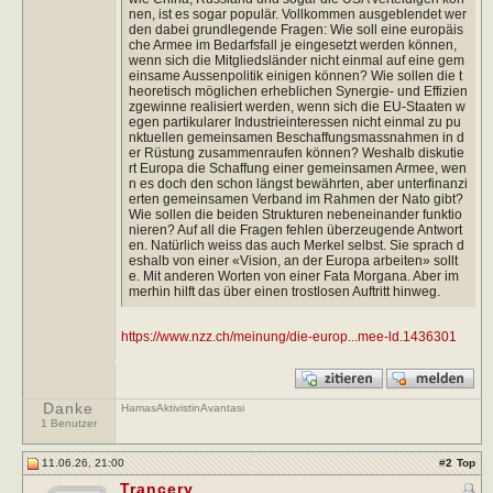
nen, ist es sogar populär. Vollkommen ausgeblendet wer
den dabei grundlegende Fragen: Wie soll eine europäis
che Armee im Bedarfsfall je eingesetzt werden können,
wenn sich die Mitgliedsländer nicht einmal auf eine gem
einsame Aussenpolitik einigen können? Wie sollen die t
heoretisch möglichen erheblichen Synergie- und Effizien
zgewinne realisiert werden, wenn sich die EU-Staaten w
egen partikularer Industrieinteressen nicht einmal zu pu
nktuellen gemeinsamen Beschaffungsmassnahmen in d
er Rüstung zusammenraufen können? Weshalb diskutie
rt Europa die Schaffung einer gemeinsamen Armee, wen
n es doch den schon längst bewährten, aber unterfinanzi
erten gemeinsamen Verband im Rahmen der Nato gibt?
Wie sollen die beiden Strukturen nebeneinander funktio
nieren? Auf all die Fragen fehlen überzeugende Antwort
en. Natürlich weiss das auch Merkel selbst. Sie sprach d
eshalb von einer «Vision, an der Europa arbeiten» sollt
e. Mit anderen Worten von einer Fata Morgana. Aber im
merhin hilft das über einen trostlosen Auftritt hinweg.
https://www.nzz.ch/meinung/die-europ...mee-ld.1436301
Danke
HamasAktivistinAvantasi
1 Benutzer
11.06.26, 21:00
#
2
Top
Trancery