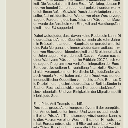
keit. Die Assoziation mit dem Ersten Weltkrieg, dessen E
nde vor hundert Jahren eben erst gefeiert worden war, v
erlieh ihrem Auftritt Gewicht. Durch das Anknüpfen an die
selbe, fast mit identischen Worten vor einer Woche vorge
tragene Forderung des französischen Präsidenten Macr
on wurde der Anschein von Einigkeit und Handlungsfähi
gkeit in der EU suggeriert.
Dabei weiss jeder, dass davon keine Rede sein kann. Di
e europäische Armee, über die seit mehr als zehn Jahre
n in Brüssel und anderen Hauptstädten geredet wird, ist
eine Fata Morgana, die immer wieder dann auftaucht, w
enn von Blockaden, Ideenlosigkeit und Streit innerhalb d
er Union abgelenkt werden soll. Das von Macron nach s
einer Wahl zum Präsidenten im Frühjahr 2017 forsch vor
getragene Programm zur vertieften Integration der Euro-
Zone zwecks weiterer Umverteilung finanzieller Risiken i
st nicht vorangekommen. Nordische Mitgliedsländer wie
auch Angela Merkel traten unter dem Druck wachsender
innenpolitischer Opposition von rechts auf die Bremse. D
ie Disziplinierung ostmitteleuropäischer Beitrittsländer in
Sachen Rechtsstaatlichkeit und Korruptionsbekämpfung
stockt ebenfalls. Und von Einigkeit in der Migrationspoliti
k fehlt jede Spur.
Eine Prise Anti-Trumpismus hilft
Doch das grosse Ablenkungsmanöver mit der europäisc
hen Armee funktioniert immer. Und wenn es auch noch
mit einer Prise Anti-Trumpismus gewürzt werden kann, w
ie dies Macron vor einer Woche mit seinem Hinweis geta
n hat, Europa müsse sich mit Blick auf autoritäre Mächte
wie China, Russland und sogar die USA verteidigen kön