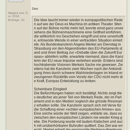
Zitat:
Mitglied seit: D
ec 2018
Die Idee taucht immer wieder in europapolitischen Rede
Beiträge:
32
n auf wie der Deus ex Machina im antiken Theater. Wen
n auf der Bühne nichts mehr lief, konnte einst ganz unver
sehens die Bühnenmaschinerie eine Gottheit einführen,
die willkürlich ins Geschehen eingriff und eine unverhofft
e, erlösende Wende in einer vertrackten Situation einleit
ete. Als Bundeskanzlerin Angela Merkel am Dienstag in
Strassburg vor den Abgeordneten des EU-Parlaments st
and und ihren Beitrag zur «Debatte über die Zukunft Eur
opas» abliefern sollte, erwartete niemand, dass die Kanz
lerin der EU neue Impulse verleihen würde. Erstens sind
hochtrabende Visionen Merkels Sache nie gewesen. Zw
eitens hat die Kanzlerin zwei Wochen nach der Ankündi
gung ihres durch schwere Wahlniederlagen im Inland er
zwungenen Rücktritts vom Vorsitz der CDU nicht mehr di
e Kraft, Europas Entwicklung zu lenken.
Scheinbare Einigkeit
Die Befürchtungen haben sich bestätigt. Nichts zeigt die
s deutlicher als jener Teil von Merkels Rede, der im Parl
ament und in den Medien sogleich die grösste Resonan
z erhalten sollte. Die Kanzlerin sprach sich mit Verve für
die Schaffung einer «echten europäischen Armee» aus.
Eine solche würde der Welt zeigen, erklärte sie, dass es
zwischen den europäischen Ländern nie wieder Krieg g
ebe. Die Forderung wurde mit lautem Klatschen und auc
h mit unüberhörbaren Buhrufen quittiert. Das Ziel war err
eicht. Merkel erhielt die erwünschte Medienaufmerksam