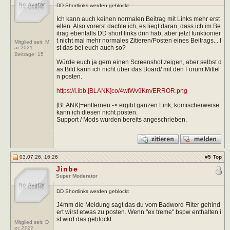
DD Shortlinks werden geblockt
Ich kann auch keinen normalen Beitrag mit Links mehr erst
ellen. Also vorerst dachte ich, es liegt daran, dass ich im Be
itrag ebenfalls DD short links drin hab, aber jetzt funktionier
t nicht mal mehr normales Zitieren/Posten eines Beitrags... I
Mitglied seit: M
st das bei euch auch so?
ar 2021
Beiträge:
15
Würde euch ja gern einen Screenshot zeigen, aber selbst d
as Bild kann ich nicht über das Board/ mit den Forum Mittel
n posten.
https://i.ibb.[BLANK]co/4wfWv9Km/ERROR.png
[BLANK]=entfernen -> ergibt ganzen Link; komischerweise
kann ich diesen nicht posten.
Support / Mods wurden bereits angeschrieben.
03.07.26, 16:26
#
5
Top
Jinbe
Super Moderator
DD Shortlinks werden geblockt
J4mm die Meldung sagt das du vom Badword Filter gehind
ert wirst etwas zu posten. Wenn "ex treme" bspw enthalten i
st wird das geblockt.
Mitglied seit: D
ec 2022