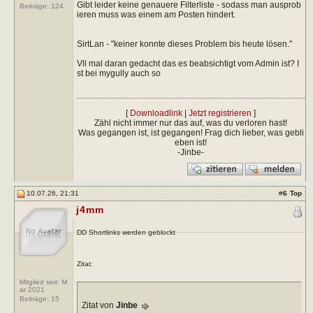
Gibt leider keine genauere Filterliste - sodass man ausprob
Beiträge:
124
ieren muss was einem am Posten hindert.
SirtLan - "keiner konnte dieses Problem bis heute lösen."
Vll mal daran gedacht das es beabsichtigt vom Admin ist? I
st bei mygully auch so
[
Downloadlink
|
Jetzt registrieren
]
Zähl nicht immer nur das auf, was du verloren hast!
Was gegangen ist, ist gegangen! Frag dich lieber, was gebli
eben ist!
-Jinbe-
10.07.26, 21:31
#
6
Top
j4mm
DD Shortlinks werden geblockt
Zitat:
Mitglied seit: M
ar 2021
Beiträge:
15
Zitat von
Jinbe