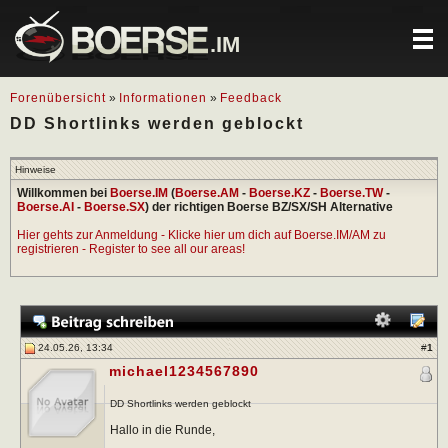
.IM
Forenübersicht
»
Informationen
»
Feedback
DD Shortlinks werden geblockt
Hinweise
Willkommen bei
Boerse.IM
(
Boerse.AM
-
Boerse.KZ
-
Boerse.TW
-
Boerse.AI
-
Boerse.SX
) der richtigen Boerse BZ/SX/SH Alternative
Hier gehts zur Anmeldung - Klicke hier um dich auf Boerse.IM/AM zu
registrieren - Register to see all our areas!
24.05.26, 13:34
#
1
michael1234567890
DD Shortlinks werden geblockt
Hallo in die Runde,