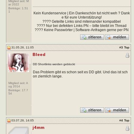
Mitglied seit: M
ar 2022
Beiträge:
1.51
1
Kein Kundenservice | Ein Dankeschön tut nicht weh ? Dank
e für eure Unterstützung!
???? Geteilte Links sind miteinander kompatibel
???? Nur bei defekten Links PN – bitte bleibt im Thread
???? Keine Passwörter | Software-Anfragen gerne per PN
31.05.26, 11:05
#
3
Top
Bleed
DD Shortlinks werden geblockt
Das Problem gibt es schon seit es DD gibt. Und das ist sch
on ziemlich lange.
Mitglied seit: A
ug 2014
Beiträge:
17.7
54
03.07.26, 14:05
#
4
Top
j4mm