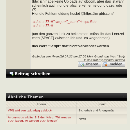
(btw. ich habe keine Uploads auf oboom, aber das ist wahr
scheinlich auch nur die falsche Fehlermeldung dazu, ode
r?)
Hier die Fehlermeldung hostet @https://im gbb.com/
.co/LdLnZ8rH" target="_blank">https://ibb
.co/LdLnZ8rH
(um den ganzen Link zu bekommen, müsst ihr das Leerzei
chen [SPACE] zwischen ibb und .co wegnehmen)
das Wort "Script" darf nicht verwendet werden
Geändert von j4mm (16.07.26 um
17:56
Uhr). Grund: das Wort "Scrip
t" darf nicht verwendet werden
Ähnliche Themen
Thema
Forum
VPN wird von uploadgig geblockt
Sicherheit und Anonymität
Anonymous erklärt ISIS den Krieg: "Wir werden
News
euch jagen, wir werden euch kriegen"