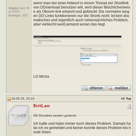
wenn man bei einer Antwort in einem Thread ein Shortlink
von DDownload benutzen will, wird dieser fälschlicherweis
Mitglied seit: M
e als Oboom-link erkannt und geblockt. Die normalen lang
ar 2016
en DD-Links funktionieren nur die Shorts nicht. Ist kein dra
Beiträge:
200
matisches und eigentlich auch nebensächliches Problem,
aber vielleicht weiß jemand woran das liegt.
LG Micha
26.05.26, 20:19
#
2
Top
SirtLan
DD Shortlinks werden geblockt
Ich hatte und habe immer noch dieses Problem. Damals ha
be ich es gemeldet und keiner konnte dieses Problem bis h
eute lösen.