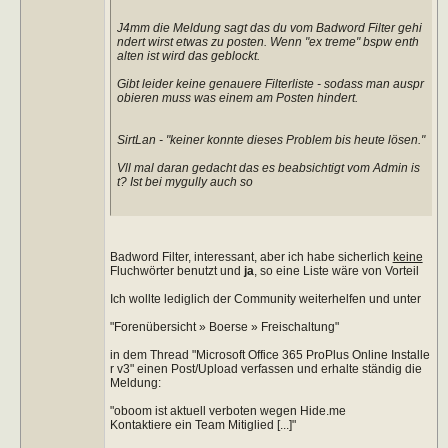
J4mm die Meldung sagt das du vom Badword Filter gehi
ndert wirst etwas zu posten. Wenn "ex treme" bspw enth
alten ist wird das geblockt.
Gibt leider keine genauere Filterliste - sodass man auspr
obieren muss was einem am Posten hindert.
SirtLan - "keiner konnte dieses Problem bis heute lösen."
Vll mal daran gedacht das es beabsichtigt vom Admin is
t? Ist bei mygully auch so
Badword Filter, interessant, aber ich habe sicherlich
keine
Fluchwörter benutzt und
ja
, so eine Liste wäre von Vorteil
Ich wollte lediglich der Community weiterhelfen und unter
"Forenübersicht » Boerse » Freischaltung"
in dem Thread "Microsoft Office 365 ProPlus Online Installe
r v3" einen Post/Upload verfassen und erhalte ständig die
Meldung:
"oboom ist aktuell verboten wegen Hide.me
Kontaktiere ein Team Mitiglied [...]"