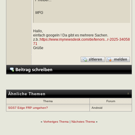
MFG
Hallo,
einfach googeln ! Da gibt es mehrere Sachen.
z.b.:
https://www.mynewsdesk.com/de/tenors...r-2025-34058
71
Grüße
Ähnliche Themen
Thema
Forum
SGS7 Edge FRP umgehen?
Android
«
Vorheriges Thema
|
Nächstes Thema
»