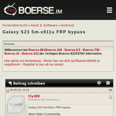
.IM
Forenübersicht
»
Hard & Software
»
Android
Galaxy S23 Sm-s911u FRP bypass
Hinweise
Willkommen bei
Boerse.IM
(
Boerse.AM
-
Boerse.KZ
-
Boerse.TW
-
Boerse.AI
-
Boerse.SX
) der richtigen Boerse BZ/SX/SH Alternative
Hier gehts zur Anmeldung - Klicke hier um dich auf Boerse.IM/AM zu
registrieren - Register to see all our areas!
30.05.26, 13:12
#
1
tfyt88
Developer des Vertrauens
Galaxy S23 Sm-s911u FRP bypass
Moin liebe Community,