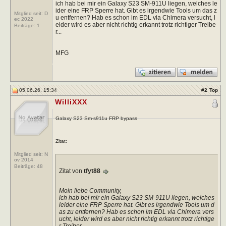
ich hab bei mir ein Galaxy S23 SM-911U liegen, welches le
ider eine FRP Sperre hat. Gibt es irgendwie Tools um das z
Mitglied seit: D
u entfernen? Hab es schon im EDL via Chimera versucht, l
ec 2022
eider wird es aber nicht richtig erkannt trotz richtiger Treibe
Beiträge:
1
r...
MFG
05.06.26, 15:34
#
2
Top
WilliXXX
Galaxy S23 Sm-s911u FRP bypass
Zitat:
Mitglied seit: N
ov 2014
Beiträge:
48
Zitat von
tfyt88
Moin liebe Community,
ich hab bei mir ein Galaxy S23 SM-911U liegen, welches
leider eine FRP Sperre hat. Gibt es irgendwie Tools um d
as zu entfernen? Hab es schon im EDL via Chimera vers
ucht, leider wird es aber nicht richtig erkannt trotz richtige
r Treiber...