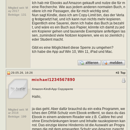
Ich hab mir Ebooks auf Amazon gekauft und nutze die für m
eine Recherche. Wie aus jedem anderen normalen Buch, n
Mitglied seit: M
otiere ich mir Passagen, die für mich wichtig sind.
ay 2017
Nun sagt Kindle, dass ich am Copy-Limit bin, das der Verla
Beiträge:
131
g festgesetzt hat, und ich kann nun nichts mehr kopieren.
Eigentlich eine Sauerei, denn ich habe das Buch ja bezahl
t, und wäre es ein Buch aus Papier, könnte ich damit zu jed
em Kopierer gehen und tausende Exemplare anfertigen las
sen, zumindest viele Notizen kopieren, wie es so ziemlich j
eder Student macht.
Gibt es eine Möglichkeit diese Sperre zu umgehen?
Ich habe die App auf Win 10, Win 11, iPad und Mac.
29.05.26, 16:26
#
2
Top
michael1234567890
Amazon-Kindl-App Copysperre
Hallo,
ja das geht. Aber dafür brauchst du ein extra Programm, we
Mitglied seit: M
lches den DRM-Schutz vom Ebook entfernt, so dass du das
ar 2016
Ebook in einem anderem Reader wie z.B. Calibre frei und
Beiträge:
199
ohne Einschränkungen lesen und Inhalte rauskopieren kan
nst. Das einzige kleine Hindernis ist die Auswahl an Progra
mmen die mit dem erneuerten Schutz von Amazon zurecht