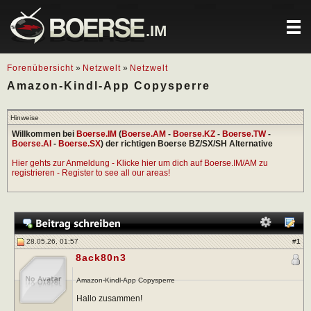
.IM
Forenübersicht
»
Netzwelt
»
Netzwelt
Amazon-Kindl-App Copysperre
Hinweise
Willkommen bei
Boerse.IM
(
Boerse.AM
-
Boerse.KZ
-
Boerse.TW
-
Boerse.AI
-
Boerse.SX
) der richtigen Boerse BZ/SX/SH Alternative
Hier gehts zur Anmeldung - Klicke hier um dich auf Boerse.IM/AM zu
registrieren - Register to see all our areas!
28.05.26, 01:57
#
1
8ack80n3
Amazon-Kindl-App Copysperre
Hallo zusammen!