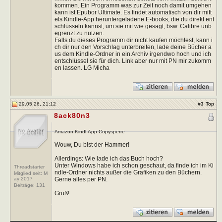
kommen. Ein Programm was zur Zeit noch damit umgehen
kann ist Epubor Ultimate. Es findet automatisch von dir mitt
els Kindle-App heruntergeladene E-books, die du direkt ent
schlüsseln kannst, um sie mit wie gesagt, bsw. Calibre unb
egrenzt zu nutzen.
Falls du dieses Programm dir nicht kaufen möchtest, kann i
ch dir nur den Vorschlag unterbreiten, lade deine Bücher a
us dem Kindle-Ordner in ein Archiv irgendwo hoch und ich
entschlüssel sie für dich. Link aber nur mit PN mir zukomm
en lassen. LG Micha
29.05.26, 21:12
#
3
Top
8ack80n3
Amazon-Kindl-App Copysperre
Wouw, Du bist der Hammer!
Allerdings: Wie lade ich das Buch hoch?
Unter Windows habe ich schon geschaut, da finde ich im Ki
Threadstarter
ndle-Ordner nichts außer die Grafiken zu den Büchern.
Mitglied seit: M
Gerne alles per PN.
ay 2017
Beiträge:
131
Gruß!