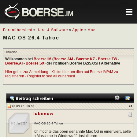
.IM
Forenübersicht
»
Hard & Software
»
Apple
»
Mac
MAC OS 26.4 Tahoe
Hinweise
Willkommen bei
Boerse.IM
(
Boerse.AM
-
Boerse.KZ
-
Boerse.TW
-
Boerse.AI
-
Boerse.SX
) der richtigen Boerse BZ/SX/SH Alternative
Hier gehts zur Anmeldung - Klicke hier um dich auf Boerse.IM/AM zu
registrieren - Register to see all our areas!
28.03.26, 10:08
#
1
lubenow
MAC OS 26.4 Tahoe
Ich möchte das oben genannte Mac OS in einer viertuaelle
n Maschine in Windows 11 installieren.