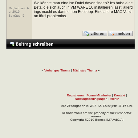
Wo könnte man eine iso Datei davon finden? Ich habe eine
Beta, die sich auch in VM WARE 16 installieren lässt, allerd
Mitglied seit: A
ings macht es dann einen Bootloop. Eine ältere MAC Versi
pr 2019
on läuft problemlos.
Beiträge:
5
«
Vorheriges Thema
|
Nächstes Thema
»
Registrieren
|
Forum-Mitarbeiter
|
Kontakt
|
Nutzungsbedingungen
|
Archiv
Alle Zeitangaben in WEZ +2. Es ist jetzt
11:46
Uhr.
All trademarks are the property of their respective
owners.
Copyright ©2019 Boerse.IM/AM/IO/AI