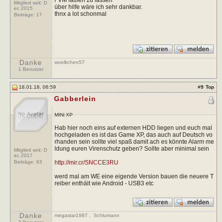
Mitglied seit: D
über hilfe wäre ich sehr dankbar.
ec 2015
thnx a lot schonmal
Beiträge:
17
Danke
woelkchen57
1 Benutzer
18.01.18, 06:59
#
9
Top
Gabberlein
MINi XP
Hab hier noch eins auf externen HDD liegen und euch mal
hochgeladen es ist das Game XP, das auch auf Deutsch vo
rhanden sein sollte viel spaß damit ach es könnte Alarm me
ldung euren Virenschutz geben? Sollte aber minimal sein
Mitglied seit: D
ec 2017
http://mir.cr/SNCCE3RU
Beiträge:
93
werd mal am WE eine eigende Version bauen die neuere T
reiber enthält wie Android - USB3 etc
Danke
megastar1987
,
Schlumann