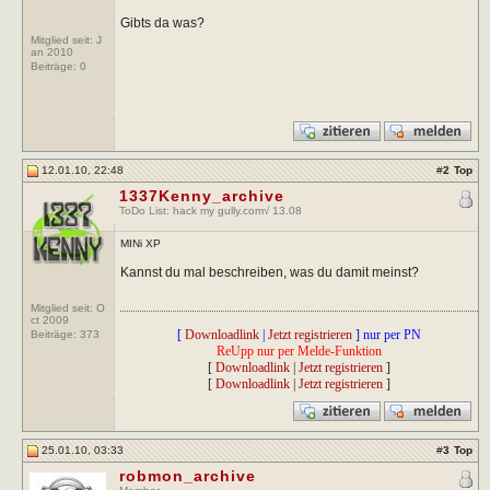
Gibts da was?
Mitglied seit: J
an 2010
Beiträge:
0
12.01.10, 22:48
#
2
Top
1337Kenny_archive
ToDo List: hack my gully.com√ 13.08
MINi XP
Kannst du mal beschreiben, was du damit meinst?
Mitglied seit: O
ct 2009
[
Downloadlink
|
Jetzt registrieren
] nur per PN
Beiträge:
373
ReUpp nur per Melde-Funktion
[
Downloadlink
|
Jetzt registrieren
]
[
Downloadlink
|
Jetzt registrieren
]
25.01.10, 03:33
#
3
Top
robmon_archive