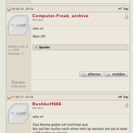
16.04.10, 00:01
#
7
Top
Computer-Freak_archive
Member
MINi XP
Mini-XP:
Mitglied seit: D
ec 2009
Beiträge:
0
Danke
1 Benutzer
17.03.17, 01:02
#
8
Top
Rushkoff666
Member
MINi XP
Das thema grabe ich nochmal aus
bin auf der suche nach einer mini xp version um sie in eine
r VM laufen zu lassen