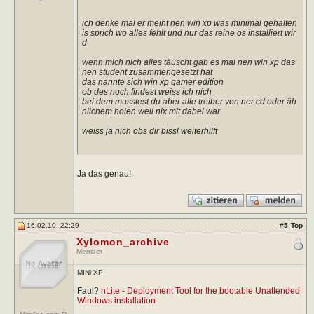
ich denke mal er meint nen win xp was minimal gehalten
is sprich wo alles fehlt und nur das reine os installiert wir
d
wenn mich nich alles täuscht gab es mal nen win xp das
nen student zusammengesetzt hat
das nannte sich win xp gamer edition
ob des noch findest weiss ich nich
bei dem musstest du aber alle treiber von ner cd oder äh
nlichem holen weil nix mit dabei war
weiss ja nich obs dir bissl weiterhilft
Ja das genau!
16.02.10, 22:29
#
5
Top
Xylomon_archive
Member
MINi XP
Faul?
nLite - Deployment Tool for the bootable Unattended
Windows installation