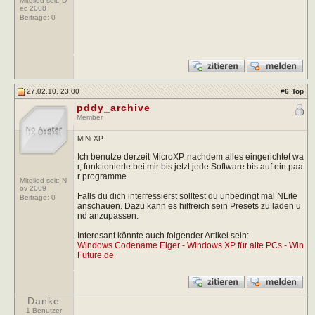
Mitglied seit: D
ec 2008
Beiträge:
0
27.02.10, 23:00
#
6
Top
pddy_archive
Member
MINi XP
Ich benutze derzeit MicroXP. nachdem alles eingerichtet wa
r, funktionierte bei mir bis jetzt jede Software bis auf ein paa
r programme.
Mitglied seit: N
ov 2009
Falls du dich interressierst solltest du unbedingt mal NLite
Beiträge:
0
anschauen. Dazu kann es hilfreich sein Presets zu laden u
nd anzupassen.
Interesant könnte auch folgender Artikel sein:
Windows Codename Eiger - Windows XP für alte PCs - Win
Future.de
Danke
1 Benutzer