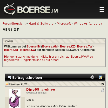
.IM
Forenübersicht
»
Hard & Software
»
Microsoft
»
Windows (andere)
MINi XP
Hinweise
Willkommen bei
Boerse.IM
(
Boerse.AM
-
Boerse.KZ
-
Boerse.TW
-
Boerse.AI
-
Boerse.SX
) der richtigen Boerse BZ/SX/SH Alternative
Hier gehts zur Anmeldung - Klicke hier um dich auf Boerse.IM/AM zu
registrieren - Register to see all our areas!
09.01.10, 14:04
#
1
Dino99_archive
Urmel auf dem Eis
MINi XP
Ich suche Windows Mini XP in Deutsch!