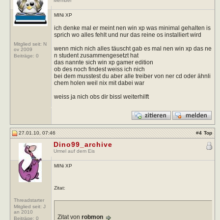
Member
MINi XP
ich denke mal er meint nen win xp was minimal gehalten is
sprich wo alles fehlt und nur das reine os installiert wird
Mitglied seit: N
wenn mich nich alles täuscht gab es mal nen win xp das ne
ov 2009
n student zusammengesetzt hat
Beiträge:
0
das nannte sich win xp gamer edition
ob des noch findest weiss ich nich
bei dem musstest du aber alle treiber von ner cd oder ähnli
chem holen weil nix mit dabei war
weiss ja nich obs dir bissl weiterhilft
27.01.10, 07:46
#
4
Top
Dino99_archive
Urmel auf dem Eis
MINi XP
Zitat:
Threadstarter
Mitglied seit: J
an 2010
Zitat von
robmon
Beiträge:
0