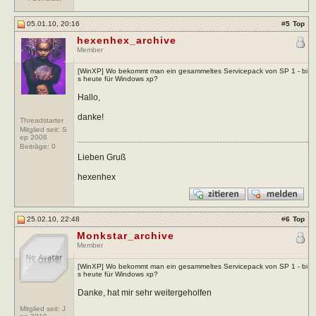
05.01.10, 20:16
#
5
Top
hexenhex_archive
Member
[WinXP] Wo bekommt man ein gesammeltes Servicepack von SP 1 - bi
s heute für Windows xp?
Hallo,
danke!
Threadstarter
Mitglied seit: S
ep 2008
Beiträge:
0
Lieben Gruß
hexenhex
25.02.10, 22:48
#
6
Top
Monkstar_archive
Member
[WinXP] Wo bekommt man ein gesammeltes Servicepack von SP 1 - bi
s heute für Windows xp?
Danke, hat mir sehr weitergeholfen
Mitglied seit: J