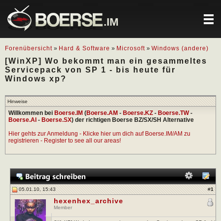
.IM
Forenübersicht
»
Hard & Software
»
Microsoft
»
Windows (andere)
[WinXP] Wo bekommt man ein gesammeltes
Servicepack von SP 1 - bis heute für
Windows xp?
Hinweise
Willkommen bei
Boerse.IM
(
Boerse.AM
-
Boerse.KZ
-
Boerse.TW
-
Boerse.AI
-
Boerse.SX
) der richtigen Boerse BZ/SX/SH Alternative
Hier gehts zur Anmeldung - Klicke hier um dich auf Boerse.IM/AM zu
registrieren - Register to see all our areas!
05.01.10, 15:43
#
1
hexenhex_archive
Member