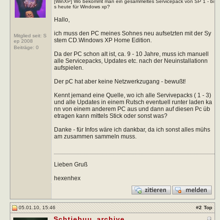
[WinXP] Wo bekommt man ein gesammeltes Servicepack von SP 1 - bi
s heute für Windows xp?
Hallo,
ich muss den PC meines Sohnes neu aufsetzten mit der Sy
Mitglied seit: S
stem CD.Windows XP Home Edition.
ep 2008
Beiträge:
0
Da der PC schon alt ist, ca. 9 - 10 Jahre, muss ich manuell
alle Servicepacks, Updates etc. nach der Neuinstallationn
aufspielen.
Der pC hat aber keine Netzwerkzugang - bewußt!
Kennt jemand eine Quelle, wo ich alle Servivepacks ( 1 - 3)
und alle Updates in einem Rutsch eventuell runter laden ka
nn von einem anderem PC aus und dann auf diesen Pc üb
etragen kann mittels Stick oder sonst was?
Danke - für Infos wäre ich dankbar, da ich sonst alles mühs
am zusammen sammeln muss.
Lieben Gruß
hexenhex
05.01.10, 15:46
#
2
Top
Schtiebuu_archive