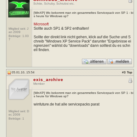
Schtie, Schuby, Schtubsi etc.
[WinXP] Wo bekommt man ein gesammeltes Servicepack von SP 1 - bi
s heute für Windows xp?
Microsoft
Sollte auch SP1 & SP2 enthalten!
Mitglied seit: J
an 2009
Beiträge:
1.03
Sollte der direkt link nicht gehen, klick auf die Suche und S
7
chreib "Windows XP Service Pack" darunter "Ergebnisse ei
ngrenzen" wählst du "downloads" dann solltest du es schn
ell finden.
05.01.10, 15:54
#
3
Top
exis_archive
Member
[WinXP] Wo bekommt man ein gesammeltes Servicepack von SP 1 - bi
s heute für Windows xp?
winfuture.de hat alle servicepacks parat
Mitglied seit: D
ec 2009
Beiträge:
1