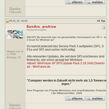
Danke
1 Benutzer
05.01.10, 16:03
#
4
Top
SonArc_archive
Hobbyinformatiker
[WinXP] Wo bekommt man ein gesammeltes Servicepack von SP 1 - bi
s heute für Windows xp?
Du kannst jederzeit das Service Pack 3 aufspielen (SP1, S
P1a und SP2 sind vorher nicht nötig)
Mitglied seit: N
ov 2009
Alle relevanten Updates, die seit dem SP3 erschienen sind
Beiträge:
20
findest du, wie schon gesagt bei Winfuture
Aktuell: WinFuture XP SP3 Update Pack 3.18 (Voll) Downlo
ad - WinFuture.de
"Computer werden in Zukunft nicht mehr als 1,5 Tonnen w
iegen."
Eine Prognose von Popular Mechanics zum unaufhaltsamen Fortschrit
t der Wissenschaften, 1949
Danke
4 Benutzer