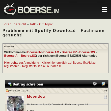
.IM
Forenübersicht
»
Talk
»
Off Topic
Probleme mit Spotify Download - Fachmann
gesucht!
Hinweise
Willkommen bei
Boerse.IM
(
Boerse.AM
-
Boerse.KZ
-
Boerse.TW
-
Boerse.AI
-
Boerse.SX
) der richtigen Boerse BZ/SX/SH Alternative
Hier gehts zur Anmeldung - Klicke hier um dich auf Boerse.IM/AM zu
registrieren - Register to see all our areas!
04.02.26, 15:26
#
1
Moondog
Probleme mit Spotify Download - Fachmann gesucht!
Hallo!