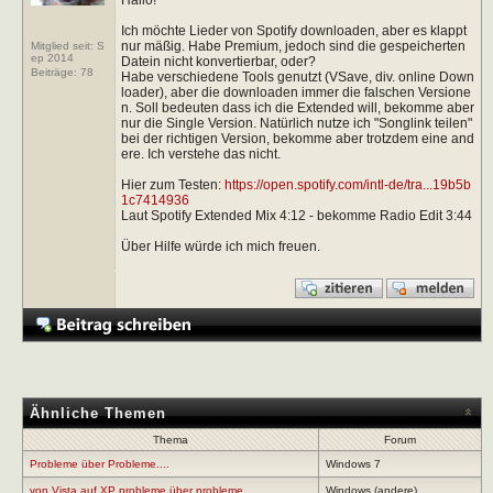
Ich möchte Lieder von Spotify downloaden, aber es klappt
nur mäßig. Habe Premium, jedoch sind die gespeicherten
Mitglied seit: S
ep 2014
Datein nicht konvertierbar, oder?
Beiträge:
78
Habe verschiedene Tools genutzt (VSave, div. online Down
loader), aber die downloaden immer die falschen Versione
n. Soll bedeuten dass ich die Extended will, bekomme aber
nur die Single Version. Natürlich nutze ich "Songlink teilen"
bei der richtigen Version, bekomme aber trotzdem eine and
ere. Ich verstehe das nicht.
Hier zum Testen:
https://open.spotify.com/intl-de/tra...19b5b
1c7414936
Laut Spotify Extended Mix 4:12 - bekomme Radio Edit 3:44
Über Hilfe würde ich mich freuen.
Ähnliche Themen
Thema
Forum
Probleme über Probleme....
Windows 7
von Vista auf XP probleme über probleme
Windows (andere)