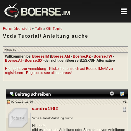
.IM
Forenübersicht
»
Talk
»
Off Topic
Vcds Tutorial/ Anleitung suche
Hinweise
Willkommen bei
Boerse.IM
(
Boerse.AM
-
Boerse.KZ
-
Boerse.TW
-
Boerse.AI
-
Boerse.SX
) der richtigen Boerse BZ/SX/SH Alternative
Hier gehts zur Anmeldung - Klicke hier um dich auf Boerse.IM/AM zu
registrieren - Register to see all our areas!
02.01.26, 11:50
#
1
sandro1982
Vcds Tutorial/ Anleitung suche
Hi Leute,
gibt es eine gute Anleitung oder Sammlung von Anleitunge