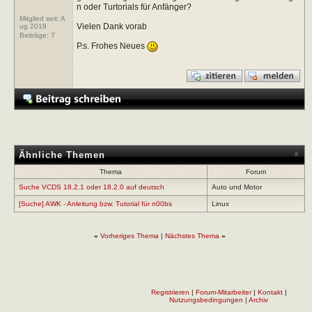
n oder Turtorials für Anfänger?
Mitglied seit: A
Vielen Dank vorab
ug 2019
Beiträge:
7
P.s. Frohes Neues
Ähnliche Themen
Thema
Forum
Suche VCDS 18.2.1 oder 18.2.0 auf deutsch
Auto und Motor
[Suche] AWK - Anleitung bzw. Tutorial für n00bs
Linux
«
Vorheriges Thema
|
Nächstes Thema
»
Registrieren
|
Forum-Mitarbeiter
|
Kontakt
|
Nutzungsbedingungen
|
Archiv