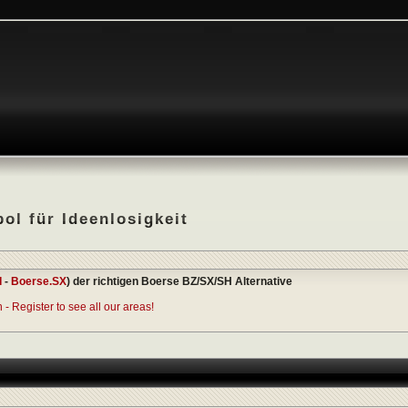
ol für Ideenlosigkeit
I
-
Boerse.SX
) der richtigen Boerse BZ/SX/SH Alternative
- Register to see all our areas!