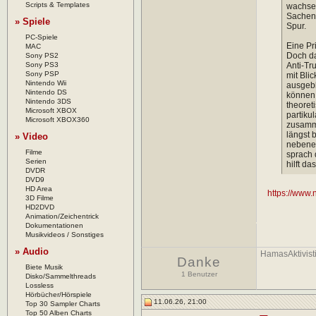
Scripts & Templates
wachsen
Sachen 
» Spiele
Spur.
PC-Spiele
Eine Pr
MAC
Doch da
Sony PS2
Sony PS3
Anti-Tr
Sony PSP
mit Bli
Nintendo Wii
ausgebl
Nintendo DS
können,
Nintendo 3DS
theoret
Microsoft XBOX
partiku
Microsoft XBOX360
zusamm
längst 
» Video
nebenei
Filme
sprach 
Serien
hilft da
DVDR
DVD9
HD Area
https://www
3D Filme
HD2DVD
Animation/Zeichentrick
Dokumentationen
Musikvideos / Sonstiges
» Audio
HamasAktivist
Danke
Biete Musik
1 Benutzer
Disko/Sammelthreads
Lossless
Hörbücher/Hörspiele
11.06.26, 21:00
Top 30 Sampler Charts
Top 50 Alben Charts