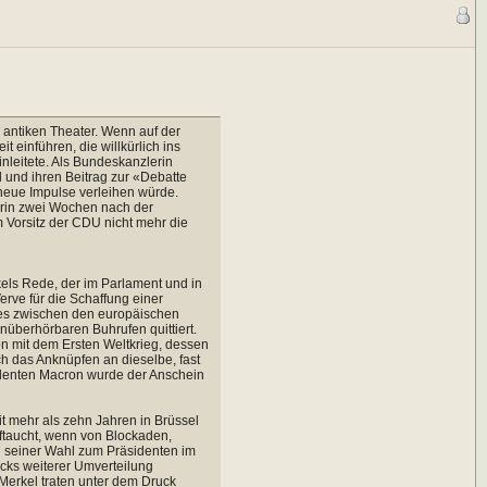
 antiken Theater. Wenn auf der
 einführen, die willkürlich ins
inleitete. Als Bundeskanzlerin
und ihren Beitrag zur «Debatte
 neue Impulse verleihen würde.
erin zwei Wochen nach der
 Vorsitz der CDU nicht mehr die
rkels Rede, der im Parlament und in
erve für die Schaffung einer
 es zwischen den europäischen
nüberhörbaren Buhrufen quittiert.
on mit dem Ersten Weltkrieg, dessen
ch das Anknüpfen an dieselbe, fast
identen Macron wurde der Anschein
t mehr als zehn Jahren in Brüssel
ftaucht, wenn von Blockaden,
h seiner Wahl zum Präsidenten im
ecks weiterer Umverteilung
 Merkel traten unter dem Druck