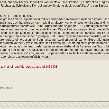
der innenpolitischer Opposition von rechts auf die Bremse. Die Disziplinierung ostm
Rechtsstaatlichkeit und Korruptionsbekämpfung stockt ebenfalls. Und von Einigkeit i
ise Anti-Trumpismus hilft
s grosse Ablenkungsmanöver mit der europäischen Armee funktioniert immer. Und
umpismus gewürzt werden kann, wie dies Macron vor einer Woche mit seinem Hinw
ck auf autoritäre Mächte wie China, Russland und sogar die USA verteidigen können
endet werden dabei grundlegende Fragen: Wie soll eine europäische Armee im Bed
 wenn sich die Mitgliedsländer nicht einmal auf eine gemeinsame Aussenpolitik e
isch möglichen erheblichen Synergie- und Effizienzgewinne realisiert werden, we
larer Industrieinteressen nicht einmal zu punktuellen gemeinsamen Beschaffung
enraufen können? Weshalb diskutiert Europa die Schaffung einer gemeinsamen 
bewährten, aber unterfinanzierten gemeinsamen Verband im Rahmen der Nato gibt?
nander funktionieren? Auf all die Fragen fehlen überzeugende Antworten. Natürlic
deshalb von einer «Vision, an der Europa arbeiten» sollte. Mit anderen Worten vo
s über einen trostlosen Auftritt hinweg.
.nzz.ch/meinung/die-europ...mee-ld.1436301
inAvantasi