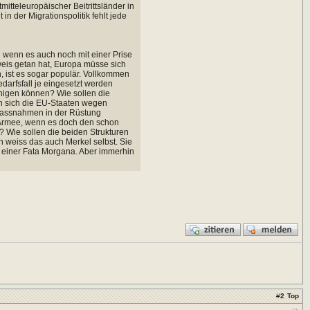
itteleuropäischer Beitrittsländer in
n der Migrationspolitik fehlt jede
 wenn es auch noch mit einer Prise
eis getan hat, Europa müsse sich
, ist es sogar populär. Vollkommen
arfsfall je eingesetzt werden
inigen können? Wie sollen die
nn sich die EU-Staaten wegen
smassnahmen in der Rüstung
Armee, wenn es doch den schon
 Wie sollen die beiden Strukturen
h weiss das auch Merkel selbst. Sie
n einer Fata Morgana. Aber immerhin
#
2
Top