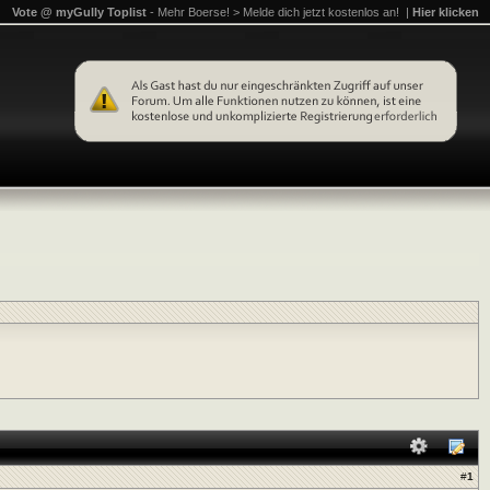
Vote @ myGully Toplist
- Mehr Boerse! > Melde dich jetzt kostenlos an! |
Hier klicken
#
1