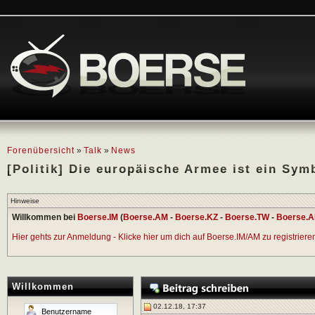
Forenübersicht
»
Talk
»
News
[Politik] Die europäische Armee ist ein Symb
Hinweise
Willkommen bei
Boerse.IM
(
Boerse.AM
-
Boerse.KZ
-
Boerse.TW
-
Boerse.A
Hier gehts zur Anmeldung - Klicke hier um dich auf Boerse.IM/AM zu registrieren 
Willkommen
02.12.18, 17:37