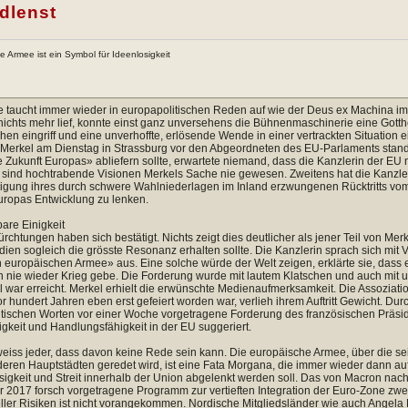
dlenst
e Armee ist ein Symbol für Ideenlosigkeit
e taucht immer wieder in europapolitischen Reden auf wie der Deus ex Machina im
ichts mehr lief, konnte einst ganz unversehens die Bühnenmaschinerie eine Gottheit
en eingriff und eine unverhoffte, erlösende Wende in einer vertrackten Situation e
Merkel am Dienstag in Strassburg vor den Abgeordneten des EU-Parlaments stand 
e Zukunft Europas» abliefern sollte, erwartete niemand, dass die Kanzlerin der EU
 sind hochtrabende Visionen Merkels Sache nie gewesen. Zweitens hat die Kanzl
gung ihres durch schwere Wahlniederlagen im Inland erzwungenen Rücktritts vom
Europas Entwicklung zu lenken.
are Einigkeit
ürchtungen haben sich bestätigt. Nichts zeigt dies deutlicher als jener Teil von Me
ien sogleich die grösste Resonanz erhalten sollte. Die Kanzlerin sprach sich mit V
 europäischen Armee» aus. Eine solche würde der Welt zeigen, erklärte sie, dass
 nie wieder Krieg gebe. Die Forderung wurde mit lautem Klatschen und auch mit u
l war erreicht. Merkel erhielt die erwünschte Medienaufmerksamkeit. Die Assoziati
r hundert Jahren eben erst gefeiert worden war, verlieh ihrem Auftritt Gewicht. Dur
ntischen Worten vor einer Woche vorgetragene Forderung des französischen Präs
igkeit und Handlungsfähigkeit in der EU suggeriert.
eiss jeder, dass davon keine Rede sein kann. Die europäische Armee, über die sei
eren Hauptstädten geredet wird, ist eine Fata Morgana, die immer wieder dann au
sigkeit und Streit innerhalb der Union abgelenkt werden soll. Das von Macron nac
r 2017 forsch vorgetragene Programm zur vertieften Integration der Euro-Zone zw
eller Risiken ist nicht vorangekommen. Nordische Mitgliedsländer wie auch Angela