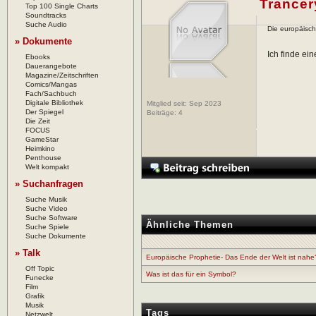
Trancer
Top 100 Single Charts
Soundtracks
Suche Audio
Die europäisch
» Dokumente
Ich finde ei
Ebooks
Dauerangebote
Magazine/Zeitschriften
Comics/Mangas
Fach/Sachbuch
Digitale Bibliothek
Mitglied seit: Sep 2023
Der Spiegel
Beiträge:
4
Die Zeit
FOCUS
GameStar
Heimkino
Penthouse
Welt kompakt
» Suchanfragen
Suche Musik
Suche Video
Suche Software
Ähnliche Themen
Suche Spiele
Suche Dokumente
» Talk
Europäische Prophetie- Das Ende der Welt ist nahe
Off Topic
Was ist das für ein Symbol?
Funecke
Film
Grafik
Musik
Tags
Netzwelt