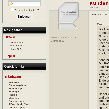
Kunden
Member
Angemeldet bleiben?
Die europäisch
Zitat:
Die Ide
Navigation
Bühne n
Gescheh
Board
Mitglied seit: Dec 2018
Angela 
Beiträge:
32
Boardregeln
über di
Moderatoren
Erstens
Hilfe / FAQ
Ankündi
Kraft, 
Toplist
Scheinb
Die Bef
Quick Links
den Med
«echten
Ländern
» Software
Das Zie
Ende vo
Windows
mit ide
Dauerangebote
von Ein
iPhone Apps
iPad Apps
Dabei w
Android
und and
Macintosh
Ideenlo
Audiosoftware
Frühjah
PDA / Handy / Navi
Portable Apps
finanzi