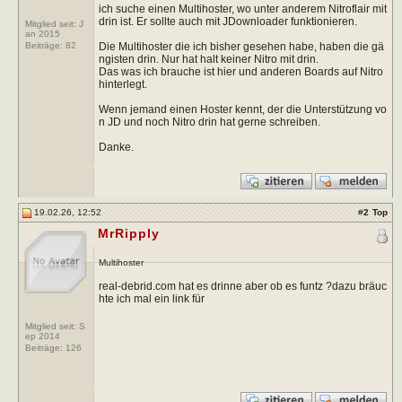
ich suche einen Multihoster, wo unter anderem Nitroflair mit
drin ist. Er sollte auch mit JDownloader funktionieren.
Mitglied seit: J
an 2015
Die Multihoster die ich bisher gesehen habe, haben die gä
Beiträge:
82
ngisten drin. Nur hat halt keiner Nitro mit drin.
Das was ich brauche ist hier und anderen Boards auf Nitro
hinterlegt.
Wenn jemand einen Hoster kennt, der die Unterstützung vo
n JD und noch Nitro drin hat gerne schreiben.
Danke.
19.02.26, 12:52
#
2
Top
MrRipply
Multihoster
real-debrid.com hat es drinne aber ob es funtz ?dazu bräuc
hte ich mal ein link für
Mitglied seit: S
ep 2014
Beiträge:
126