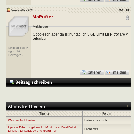
01.07.26, 01:04
#
3
Top
McPuffer
Multihoster
Cocoleech aber da ist nur täglich 3 GB Limit für Nitroflare v
erfügbar
Mitglied seit: A
ug 2014
Beiträge:
2
Ähnliche Themen
Thema
Forum
Welcher Multihoster
Datenaustausch
Update Erfahrungsbericht: Multihoster Real-Debrid,
Filehoster
Linkifier, Linksnappy und Gebühren