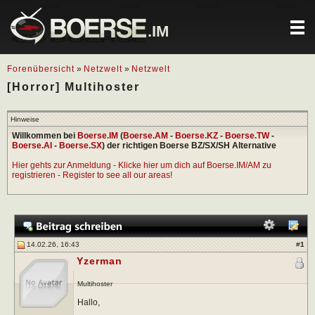
.IM
Forenübersicht
»
Netzwelt
»
Netzwelt
[Horror] Multihoster
Hinweise
Willkommen bei
Boerse.IM
(
Boerse.AM
-
Boerse.KZ
-
Boerse.TW
-
Boerse.AI
-
Boerse.SX
) der richtigen Boerse BZ/SX/SH Alternative
Hier gehts zur Anmeldung - Klicke hier um dich auf Boerse.IM/AM zu
registrieren - Register to see all our areas!
14.02.26, 16:43
#
1
Yzerman
Multihoster
Hallo,