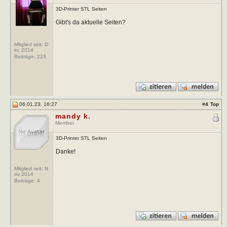
3D-Printer STL Seiten
Gibt's da aktuelle Seiten?
Mitglied seit: D
ec 2014
Beiträge:
223
06.01.23, 16:27
#
4
Top
mandy k.
Member
3D-Printer STL Seiten
Danke!
Mitglied seit: N
ov 2014
Beiträge:
4