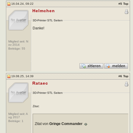
16.04.24, 09:22
#
5
Top
Helmchen
3D-Printer STL Seiten
Danke!
Mitglied seit: N
ov 2014
Beiträge:
55
19.08.25, 14:39
#
6
Top
Rataec
3D-Printer STL Seiten
Zitat:
Mitglied seit: A
ug 2017
Beiträge:
1
Zitat von
Gringe Commander