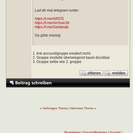
Lad dir mal telegram runter.
https://t.me/AlllSTL
https://t.me/ArchiveStl
https://t.me/Gambody
Da gibts massig
1. link account/gruppe existiert nicht.
2. Gruppe modelle überwiegend kaum druckbar.
3. Gruppe selbe wie 2. gruppe
«
Vorheriges Thema
|
Nächstes Thema
»
Registrieren
|
Forum-Mitarbeiter
|
Kontakt
|