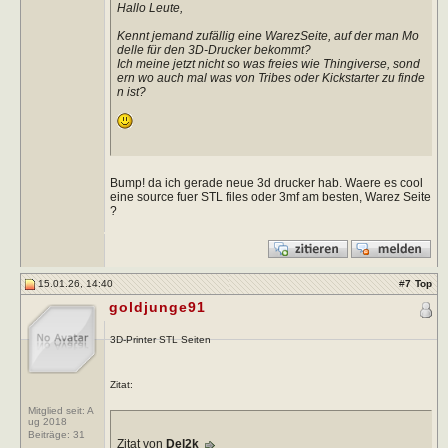
Hallo Leute,
Kennt jemand zufällig eine WarezSeite, auf der man Mo
delle für den 3D-Drucker bekommt?
Ich meine jetzt nicht so was freies wie Thingiverse, sond
ern wo auch mal was von Tribes oder Kickstarter zu finde
n ist?
Bump! da ich gerade neue 3d drucker hab. Waere es cool
eine source fuer STL files oder 3mf am besten, Warez Seite
?
15.01.26, 14:40
#
7
Top
goldjunge91
3D-Printer STL Seiten
Zitat:
Mitglied seit: A
ug 2018
Beiträge:
31
Zitat von
Del2k