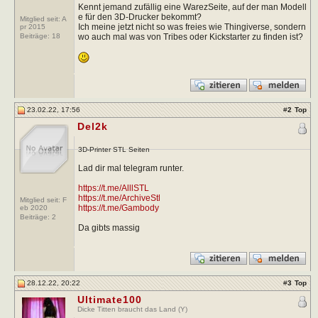
Kennt jemand zufällig eine WarezSeite, auf der man Modell
e für den 3D-Drucker bekommt?
Mitglied seit: A
Ich meine jetzt nicht so was freies wie Thingiverse, sondern
pr 2015
wo auch mal was von Tribes oder Kickstarter zu finden ist?
Beiträge:
18
23.02.22, 17:56
#
2
Top
Del2k
3D-Printer STL Seiten
Lad dir mal telegram runter.
https://t.me/AlllSTL
https://t.me/ArchiveStl
Mitglied seit: F
https://t.me/Gambody
eb 2020
Beiträge:
2
Da gibts massig
28.12.22, 20:22
#
3
Top
Ultimate100
Dicke Titten braucht das Land (Y)