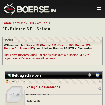
.IM
Forenübersicht
»
Talk
»
Off Topic
3D-Printer STL Seiten
Hinweise
Willkommen bei
Boerse.IM
(
Boerse.AM
-
Boerse.KZ
-
Boerse.TW
-
Boerse.AI
-
Boerse.SX
) der richtigen Boerse BZ/SX/SH Alternative
Hier gehts zur Anmeldung - Klicke hier um dich auf Boerse.IM/AM zu
registrieren - Register to see all our areas!
01.02.22, 21:11
#
1
Gringe Commander
3D-Printer STL Seiten
Hallo Leute,