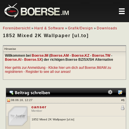
.IM
Forenübersicht
»
Hard & Software
»
Grafik/Design
»
Downloads
1852 Mixed 2K Wallpaper [ul.to]
Hinweise
Willkommen bei
Boerse.IM
(
Boerse.AM
-
Boerse.KZ
-
Boerse.TW
-
Boerse.AI
-
Boerse.SX
) der richtigen Boerse BZ/SX/SH Alternative
Hier gehts zur Anmeldung - Klicke hier um dich auf Boerse.IM/AM zu
registrieren - Register to see all our areas!
08.06.16, 12:27
#
1
canser
Member
1852 Mixed 2K Wallpaper [ul.to]