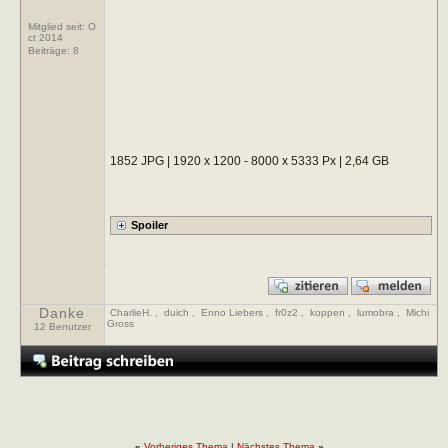
Mitglied seit: O
ct 2014
Beiträge:
8
1852 JPG | 1920 x 1200 - 8000 x 5333 Px | 2,64 GB
Danke
CharlieH.
,
duich
,
Enno Liebers
,
fr0z2
,
koppen
,
lumobra
,
Michi
Gross
12 Benutzer
«
Vorheriges Thema
|
Nächstes Thema
»