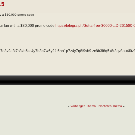
15
ey a $30,000 promo code
ur fun with a $30,000 promo code
https://telegra.ph/Get-a-free-30000-...D-261580-
x7e8v2a3l7s3zb6kc4y7h3b7w6y2fe6hn1p7z4y7q8f9vh9 zc8b3i8q5x8r3qv8au4l
«
Vorheriges Thema
|
Nächstes Thema
»