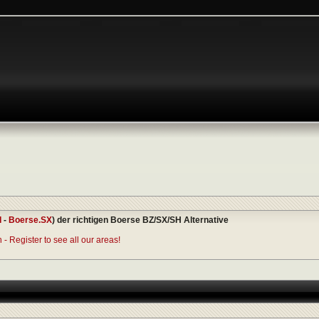
I
-
Boerse.SX
) der richtigen Boerse BZ/SX/SH Alternative
- Register to see all our areas!