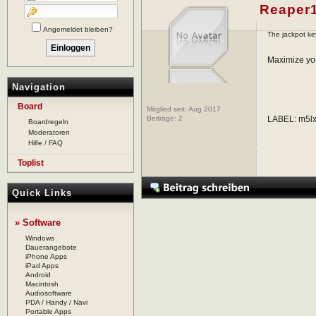
Reaper
Angemeldet bleiben?
The jackpot k
Maximize yo
Navigation
Board
Mitglied seit: Aug 2017
Beiträge:
2
LABEL: m5l
Boardregeln
Moderatoren
Hilfe / FAQ
Toplist
Quick Links
» Software
Windows
Dauerangebote
iPhone Apps
iPad Apps
Android
Macintosh
Audiosoftware
PDA / Handy / Navi
Portable Apps