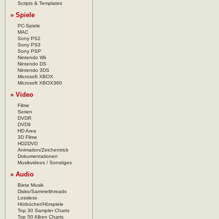
Scripts & Templates
» Spiele
PC-Spiele
MAC
Sony PS2
Sony PS3
Sony PSP
Nintendo Wii
Nintendo DS
Nintendo 3DS
Microsoft XBOX
Microsoft XBOX360
» Video
Filme
Serien
DVDR
DVD9
HD Area
3D Filme
HD2DVD
Animation/Zeichentrick
Dokumentationen
Musikvideos / Sonstiges
» Audio
Biete Musik
Disko/Sammelthreads
Lossless
Hörbücher/Hörspiele
Top 30 Sampler Charts
Top 50 Alben Charts