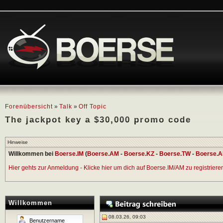
Forenübersicht
»
Talk
»
Off Topic
The jackpot key a $30,000 promo code
Hinweise
Willkommen bei
Boerse.IM
(
Boerse.AM
-
Boerse.KZ
-
Boerse.TW
-
Boerse.A
Hier gehts zur Anmeldung - Klicke hier um dich auf Boerse.IM/AM zu registrieren 
Willkommen
08.03.26, 09:03