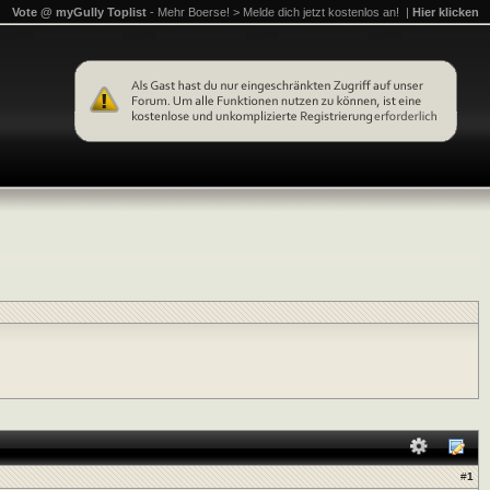
Vote @ myGully Toplist
- Mehr Boerse! > Melde dich jetzt kostenlos an! |
Hier klicken
#
1