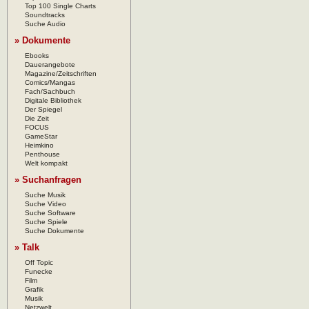
Top 100 Single Charts
Soundtracks
Suche Audio
» Dokumente
Ebooks
Dauerangebote
Magazine/Zeitschriften
Comics/Mangas
Fach/Sachbuch
Digitale Bibliothek
Der Spiegel
Die Zeit
FOCUS
GameStar
Heimkino
Penthouse
Welt kompakt
» Suchanfragen
Suche Musik
Suche Video
Suche Software
Suche Spiele
Suche Dokumente
» Talk
Off Topic
Funecke
Film
Grafik
Musik
Netzwelt