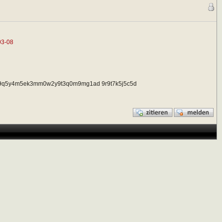
03-08
0z9q5y4m5ek3mm0w2y9t3q0m9mg1ad 9r9t7k5j5c5d