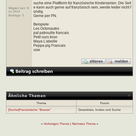
suche eine Plattform für französische Kinderserien. Die Seit
e kann auch gerne auf französisch sein, werde leider nicht f
Mitglied seit: N
ündig.
ov 2014
Gerne per PN.
Beiträge:
5
Beispiele
Les Octonautes
pat patrouille francais
Petit ours brun
Maya L'abeille
Peppa pig Francais
usw
Ähnliche Themen
Thema
Forum
[Suche]Französische "Boerse"
Downtimes, Invites und Suche
«
Vorheriges Thema
|
Nächstes Thema
»