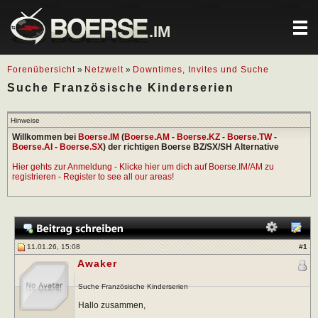
.IM
Forenübersicht
»
Netzwelt
»
Downtimes, Invites und Suche
Suche Französische Kinderserien
Hinweise
Willkommen bei
Boerse.IM
(
Boerse.AM
-
Boerse.KZ
-
Boerse.TW
-
Boerse.AI
-
Boerse.SX
) der richtigen Boerse BZ/SX/SH Alternative
Hier gehts zur Anmeldung - Klicke hier um dich auf Boerse.IM/AM zu
registrieren - Register to see all our areas!
11.01.26, 15:08
#
1
Awaker
Suche Französische Kinderserien
Hallo zusammen,