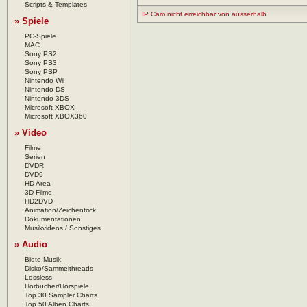
Scripts & Templates
IP Cam nicht erreichbar von ausserhalb
» Spiele
PC-Spiele
MAC
Sony PS2
Sony PS3
Sony PSP
Nintendo Wii
Nintendo DS
Nintendo 3DS
Microsoft XBOX
Microsoft XBOX360
» Video
Filme
Serien
DVDR
DVD9
HD Area
3D Filme
HD2DVD
Animation/Zeichentrick
Dokumentationen
Musikvideos / Sonstiges
» Audio
Biete Musik
Disko/Sammelthreads
Lossless
Hörbücher/Hörspiele
Top 30 Sampler Charts
Top 50 Alben Charts