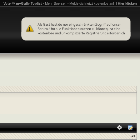
Vote @ myGully Toplist
- Mehr Boerse! > Melde dich jetzt kostenlos an! |
Hier klicken
#
1