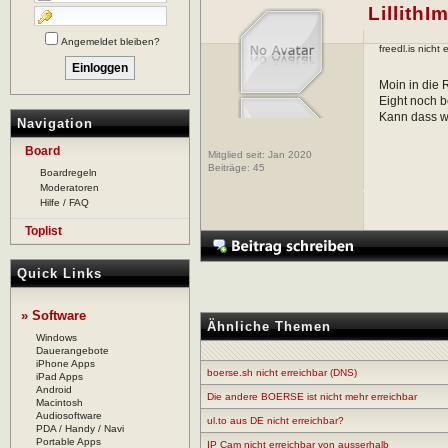
Lillith
Angemeldet bleiben?
freedl.is nicht 
Moin in die 
Eight noch b
Kann dass w
Navigation
Board
Mitglied seit: Jan 2020
Beiträge:
45
Boardregeln
Moderatoren
Hilfe / FAQ
Toplist
Quick Links
» Software
Ähnliche Themen
Windows
Dauerangebote
iPhone Apps
boerse.sh nicht erreichbar (DNS)
iPad Apps
Android
Die andere BOERSE ist nicht mehr erreichbar
Macintosh
Audiosoftware
ul.to aus DE nicht erreichbar?
PDA / Handy / Navi
Portable Apps
IP Cam nicht erreichbar von ausserhalb