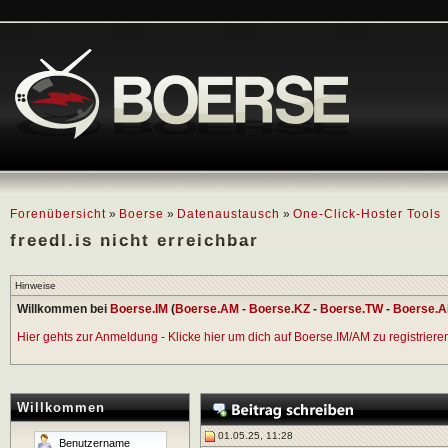
Forenübersicht
»
Boerse
»
Datenaustausch
»
One-Click-Hoster Tools
freedl.is nicht erreichbar
Hinweise
Willkommen bei
Boerse.IM
(
Boerse.AM
-
Boerse.KZ
-
Boerse.TW
-
Boerse.A
Hier gehts zur Anmeldung - Klicke hier um dich auf Boerse.IM/AM zu registrieren 
Willkommen
01.05.25, 11:28