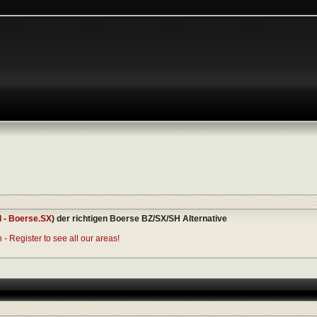
I
-
Boerse.SX
) der richtigen Boerse BZ/SX/SH Alternative
- Register to see all our areas!