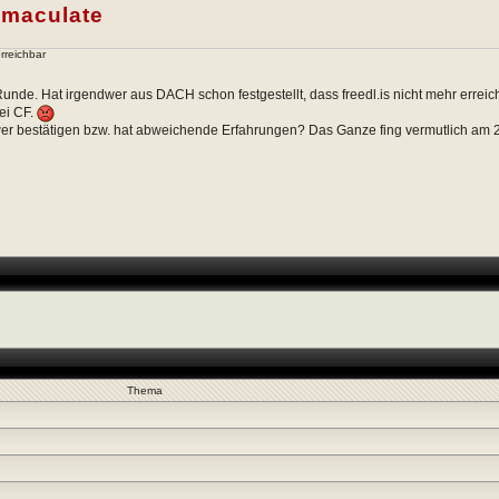
Immaculate
erreichbar
Runde. Hat irgendwer aus DACH schon festgestellt, dass freedl.is nicht mehr erreic
ei CF.
er bestätigen bzw. hat abweichende Erfahrungen? Das Ganze fing vermutlich am 
Thema