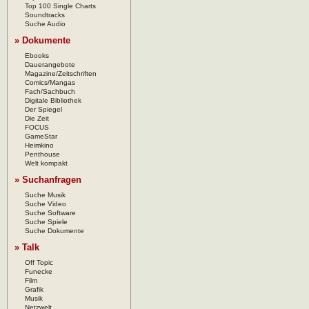
Top 100 Single Charts
Soundtracks
Suche Audio
» Dokumente
Ebooks
Dauerangebote
Magazine/Zeitschriften
Comics/Mangas
Fach/Sachbuch
Digitale Bibliothek
Der Spiegel
Die Zeit
FOCUS
GameStar
Heimkino
Penthouse
Welt kompakt
» Suchanfragen
Suche Musik
Suche Video
Suche Software
Suche Spiele
Suche Dokumente
» Talk
Off Topic
Funecke
Film
Grafik
Musik
Netzwelt