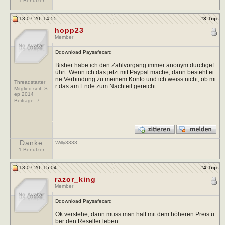
1 Benutzer
13.07.20, 14:55
#
3
Top
hopp23
Member
Ddownload Paysafecard
Bisher habe ich den Zahlvorgang immer anonym durchgef
ührt. Wenn ich das jetzt mit Paypal mache, dann besteht ei
ne Verbindung zu meinem Konto und ich weiss nicht, ob mi
Threadstarter
r das am Ende zum Nachteil gereicht.
Mitglied seit: S
ep 2014
Beiträge:
7
Danke
Willy3333
1 Benutzer
13.07.20, 15:04
#
4
Top
razor_king
Member
Ddownload Paysafecard
Ok verstehe, dann muss man halt mit dem höheren Preis ü
ber den Reseller leben.