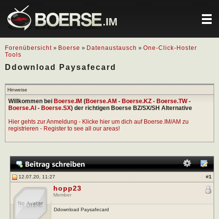
.IM
Forenübersicht
»
Boerse
»
Datenaustausch
»
One-Click-Hoster
Tools
Ddownload Paysafecard
Hinweise
Willkommen bei
Boerse.IM
(
Boerse.AM
-
Boerse.KZ
-
Boerse.TW
-
Boerse.AI
-
Boerse.SX
) der richtigen Boerse BZ/SX/SH Alternative
Hier gehts zur Anmeldung - Klicke hier um dich auf Boerse.IM/AM zu
registrieren - Register to see all our areas!
12.07.20, 11:27
#
1
hopp23
Member
Ddownload Paysafecard