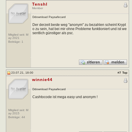
Tenshl
Member
Ddownload Paysafecard
Der derzeit beste weg "anonym" zu bezahlen scheint Krypt
o zu sein, hat bei mir ohne Probleme funktioniert und ist we
sentlich günstiger als psc.
Mitglied seit: M
ay 2021
Beiträge:
1
23.07.21, 18:00
#
7
Top
winnie44
Ddownload Paysafecard
Cashtocode ist mega easy und anonym !
Mitglied seit: M
ay 2015
Beiträge:
44