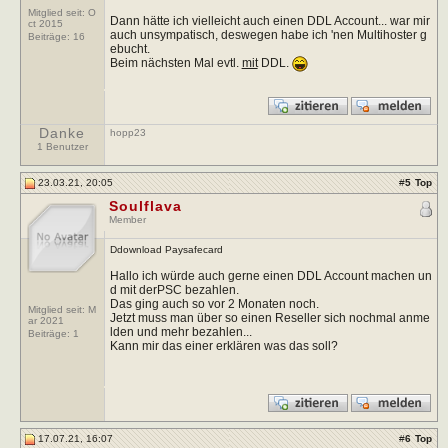
Mitglied seit: O
Dann hätte ich vielleicht auch einen DDL Account... war mir
ct 2015
auch unsympatisch, deswegen habe ich 'nen Multihoster g
Beiträge:
16
ebucht.
Beim nächsten Mal evtl.
mit
DDL.
Danke
hopp23
1 Benutzer
23.03.21, 20:05
#
5
Top
Soulflava
Member
Ddownload Paysafecard
Hallo ich würde auch gerne einen DDL Account machen un
d mit derPSC bezahlen.
Das ging auch so vor 2 Monaten noch.
Mitglied seit: M
Jetzt muss man über so einen Reseller sich nochmal anme
ar 2021
lden und mehr bezahlen...
Beiträge:
1
Kann mir das einer erklären was das soll?
17.07.21, 16:07
#
6
Top