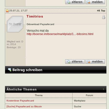
25.07.21, 17:27
#
8
Top
Timitrios
Ddownload Paysafecard
Versuchs mal da
http://boerse.im/boerse/marktplatz/1...-bitcoins.html
Mitglied seit: D
ec 2014
Beiträge:
20
Ähnliche Themen
Thema
Forum
Kostenlose Paysafecard
Marktplatz
[Suche] Paysafecard zu Bitcoin
Suche