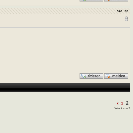
#
42
Top
‹
2
1
Seite 2 von 2