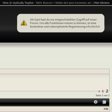
Vote @ myGully Toplist
- Mehr Boerse! > Melde dich jetzt kostenlos an! |
Hier klicken
‹
2
1
Seite 2 von 2
#
36