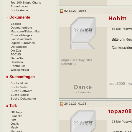
Top 100 Single Charts
Soundtracks
Suche Audio
02.12.23, 16:56
» Dokumente
Hobitt
Ebooks
Dauerangebote
58 Mio Passwör
Magazine/Zeitschriften
Comics/Mangas
Fach/Sachbuch
Bitte um Re
Digitale Bibliothek
Der Spiegel
Dankeschö
Die Zeit
FOCUS
GameStar
Mitglied seit: May 2021
Heimkino
Beiträge:
3
Penthouse
Welt kompakt
» Suchanfragen
Suche Musik
astra3000
,
k
Danke
Suche Video
Suche Software
2 Benutzer
Suche Spiele
Suche Dokumente
26.01.25, 01:53
» Talk
topaz0
Off Topic
Funecke
Film
58 Mio Passwör
Grafik
Musik
Netzwelt