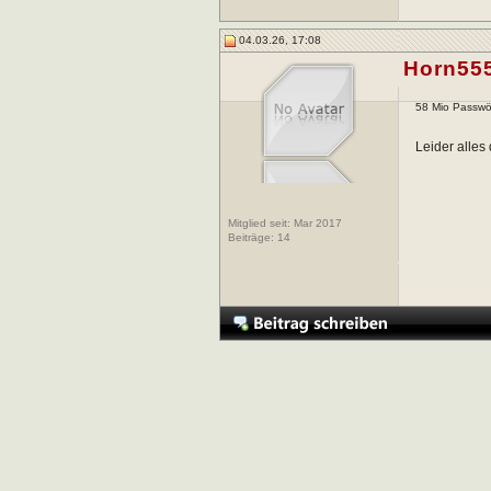
04.03.26, 17:08
Horn55
58 Mio Passwör
Leider alle
Mitglied seit: Mar 2017
Beiträge:
14