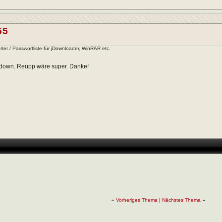
55
ter / Passwortliste für jDownloader, WinRAR etc.
s down. Reupp wäre super. Danke!
«
Vorheriges Thema
|
Nächstes Thema
»