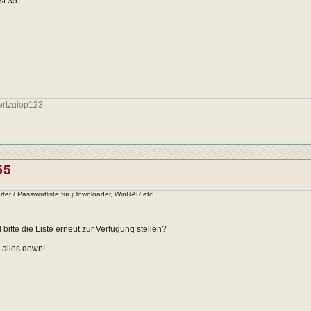
st 35
ertzuiop123
55
ter / Passwortliste für jDownloader, WinRAR etc.
bitte die Liste erneut zur Verfügung stellen?
t alles down!