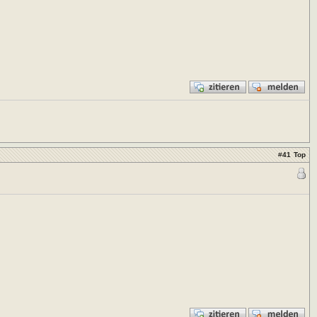
#
41
Top