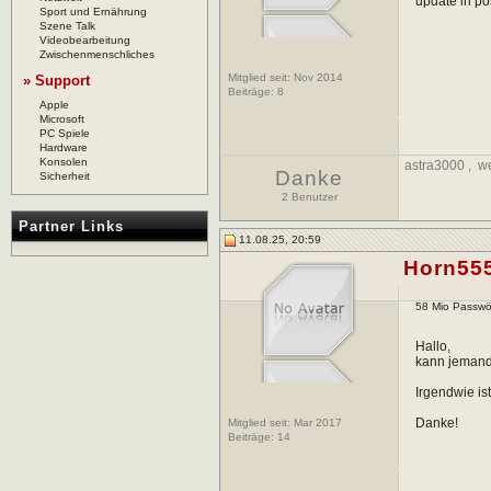
update in po
Sport und Ernährung
Szene Talk
Videobearbeitung
Zwischenmenschliches
Mitglied seit: Nov 2014
» Support
Beiträge:
8
Apple
Microsoft
PC Spiele
Hardware
Konsolen
astra3000
,
w
Danke
Sicherheit
2 Benutzer
Partner Links
11.08.25, 20:59
Horn55
58 Mio Passwör
Hallo,
kann jemand 
Irgendwie is
Danke!
Mitglied seit: Mar 2017
Beiträge:
14