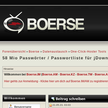
Forenübersicht
»
Boerse
»
Datenaustausch
»
One-Click-Hoster Tools
58 Mio Passwörter / Passwortliste für jDow
Hinweise
Willkommen bei
Boerse.IM
(
Boerse.AM
-
Boerse.KZ
-
Boerse.TW
-
Boerse.A
Hier gehts zur Anmeldung - Klicke hier um dich auf Boerse.IM/AM zu registrieren 
Willkommen
21.05.23, 03:03