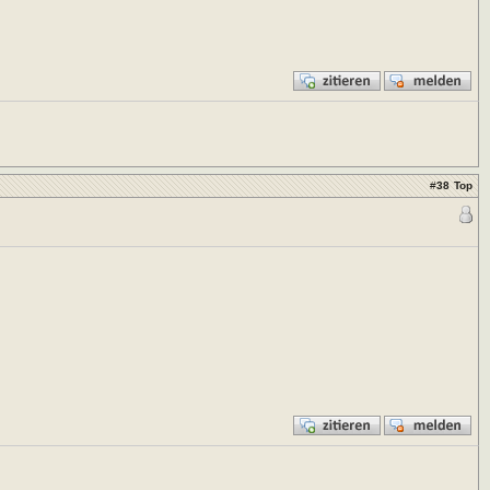
#
38
Top