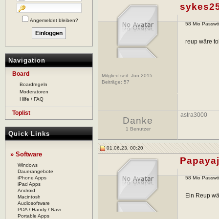
sykes2
Angemeldet bleiben?
58 Mio Passwör
reup wäre to
Navigation
Board
Mitglied seit: Jun 2015
Beiträge:
57
Boardregeln
Moderatoren
Hilfe / FAQ
Toplist
astra3000
Danke
1 Benutzer
Quick Links
01.06.23, 00:20
» Software
Papaya
Windows
Dauerangebote
iPhone Apps
58 Mio Passwör
iPad Apps
Android
Ein Reup wä
Macintosh
Audiosoftware
PDA / Handy / Navi
Portable Apps