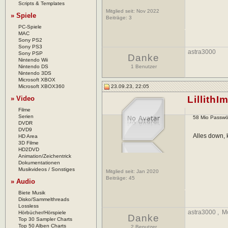
Scripts & Templates
Mitglied seit: Nov 2022
» Spiele
Beiträge:
3
PC-Spiele
MAC
Sony PS2
Sony PS3
astra3000
Sony PSP
Danke
Nintendo Wii
Nintendo DS
1 Benutzer
Nintendo 3DS
Microsoft XBOX
Microsoft XBOX360
23.09.23, 22:05
Lillith
» Video
Filme
Serien
58 Mio Passwör
DVDR
DVD9
Alles down, 
HD Area
3D Filme
HD2DVD
Animation/Zeichentrick
Dokumentationen
Musikvideos / Sonstiges
Mitglied seit: Jan 2020
Beiträge:
45
» Audio
Biete Musik
Disko/Sammelthreads
Lossless
astra3000
,
M
Hörbücher/Hörspiele
Danke
Top 30 Sampler Charts
Top 50 Alben Charts
2 Benutzer