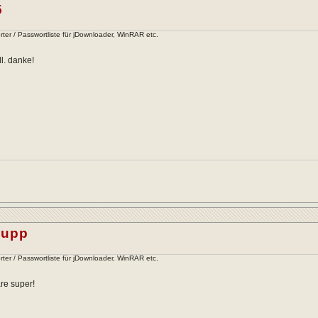
5
ter / Passwortliste für jDownloader, WinRAR etc.
ll. danke!
jupp
ter / Passwortliste für jDownloader, WinRAR etc.
re super!