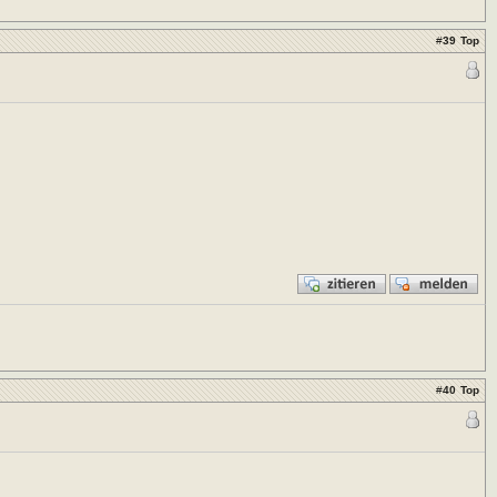
#
39
Top
#
40
Top