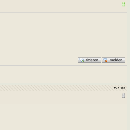
#
37
Top