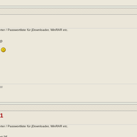
ter / Passwortliste für jDownloader, WinRAR etc.
up
n
xw
81
ter / Passwortliste für jDownloader, WinRAR etc.