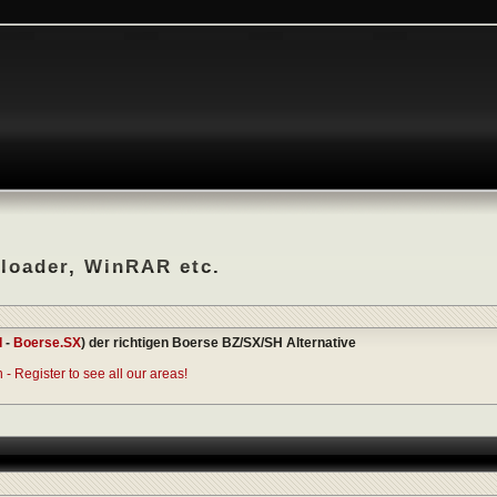
nloader, WinRAR etc.
I
-
Boerse.SX
) der richtigen Boerse BZ/SX/SH Alternative
- Register to see all our areas!