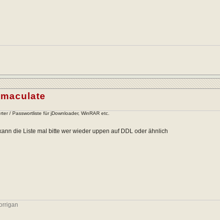
Immaculate
ter / Passwortliste für jDownloader, WinRAR etc.
kann die Liste mal bitte wer wieder uppen auf DDL oder ähnlich
orrigan