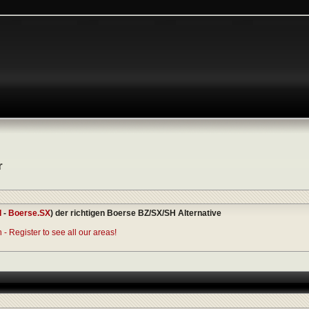
r
I
-
Boerse.SX
) der richtigen Boerse BZ/SX/SH Alternative
- Register to see all our areas!