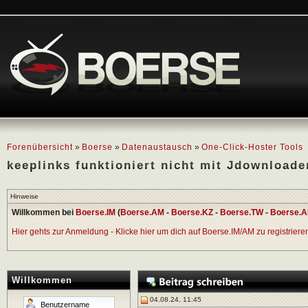
Forenübersicht
»
Boerse
»
Datenaustausch
»
One-Click-Hoster Tools
keeplinks funktioniert nicht mit Jdownloade
Hinweise
Willkommen bei
Boerse.IM
(
Boerse.AM
-
Boerse.KZ
-
Boerse.TW
-
Boerse.A
Hier gehts zur Anmeldung - Klicke hier um dich auf Boerse.IM/AM zu registrieren 
Willkommen
04.08.24, 11:45