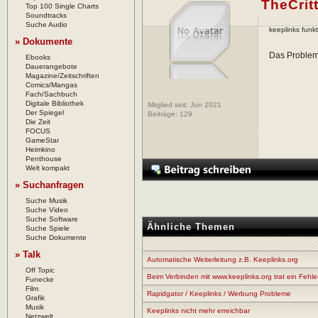
TheCrit
Top 100 Single Charts
Soundtracks
Suche Audio
keeplinks funkt
» Dokumente
Das Problem 
Ebooks
Dauerangebote
Magazine/Zeitschriften
Comics/Mangas
Fach/Sachbuch
Digitale Bibliothek
Mitglied seit: Jun 2021
Der Spiegel
Beiträge:
129
Die Zeit
FOCUS
GameStar
Heimkino
Penthouse
Welt kompakt
» Suchanfragen
Suche Musik
Suche Video
Suche Software
Ähnliche Themen
Suche Spiele
Suche Dokumente
» Talk
Automatische Weiterleitung z.B. Keeplinks.org
Off Topic
Beim Verbinden mit www.keeplinks.org trat ein Fehler
Funecke
Film
Rapidgator / Keeplinks / Werbung Probleme
Grafik
Musik
Keeplinks nicht mehr erreichbar
Netzwelt