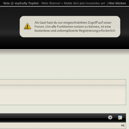
Vote @ myGully Toplist
- Mehr Boerse! > Melde dich jetzt kostenlos an! |
Hier klicken
#
1