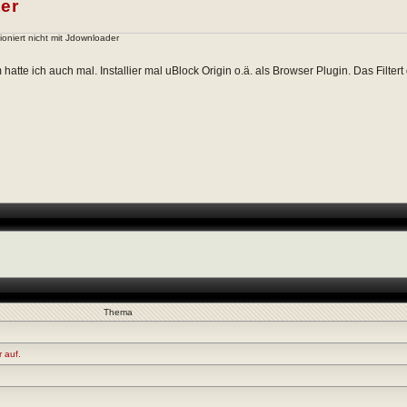
ter
ioniert nicht mit Jdownloader
hatte ich auch mal. Installier mal uBlock Origin o.ä. als Browser Plugin. Das Filte
Thema
 auf.