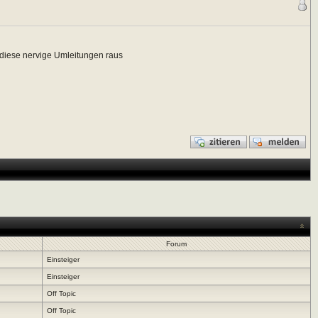
rt diese nervige Umleitungen raus
Forum
Einsteiger
Einsteiger
Off Topic
Off Topic