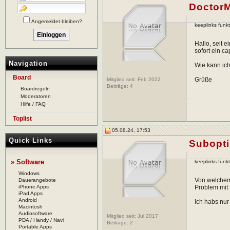
Doctor
Angemeldet bleiben?
keeplinks funkt
Hallo, seit 
sofort ein c
Navigation
Wie kann ich
Board
Grüße
Mitglied seit: Feb 2022
Beiträge:
4
Boardregeln
Moderatoren
Hilfe / FAQ
Toplist
05.08.24, 17:53
Quick Links
Subopti
» Software
keeplinks funkt
Windows
Von welchem 
Dauerangebote
iPhone Apps
Problem mit 
iPad Apps
Android
Ich habs nu
Macintosh
Audiosoftware
Mitglied seit: Jul 2017
PDA / Handy / Navi
Beiträge:
2
Portable Apps