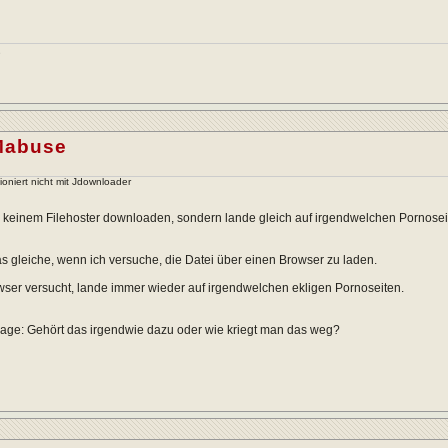
e
Mabuse
ioniert nicht mit Jdownloader
 keinem Filehoster downloaden, sondern lande gleich auf irgendwelchen Pornosei
das gleiche, wenn ich versuche, die Datei über einen Browser zu laden.
wser versucht, lande immer wieder auf irgendwelchen ekligen Pornoseiten.
rage: Gehört das irgendwie dazu oder wie kriegt man das weg?