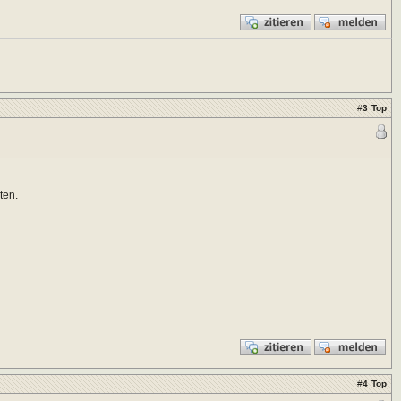
#
3
Top
ten.
#
4
Top