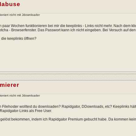
Mabuse
ioniert nicht mit Jdownloader
ein paar Wochen funktionieren bei mir die keeplinks - Links nicht mehr. Nach dem k
aptcha - Browserfenster. Das Passwort kann ich nicht eingeben. Bei Versuch auf de
 die keeplinks öffnen?
mierer
ioniert nicht mit Jdownloader
Filehoster wolltest du downloaden? Rapidgator, DDownloads, etc? Keeplinks hält ja
Rapidgator-Links als Free User.
r gelöst bekommen, indem ich Rapidgator Premium gebucht habe. Da kommen kei