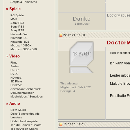
Scripts & Templates
» Spiele
DoctorMabus
PC-Spiele
Danke
MAC
Sony PS2
1 Benutzer
Sony PS3
Sony PSP
Nintendo Wii
22.12.24, 11:30
Nintendo DS
Doctor
Nintendo 3DS
Microsoft XBOX
Microsoft XBOX360
keeplinks funkt
» Video
Filme
Ich kann von
Serien
DVDR
DVD9
Leider gilt 
HD Area
3D Filme
Multiple Bro
Threadstarter
HD2DVD
Mitglied seit: Feb 2022
Animation/Zeichentrick
Beiträge:
4
Dokumentationen
Ernsthafte F
Musikvideos / Sonstiges
» Audio
Biete Musik
Disko/Sammelthreads
Lossless
Hörbücher/Hörspiele
13.02.25, 18:01
Top 30 Sampler Charts
Top 50 Alben Charts