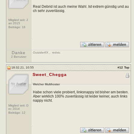
Real Debrid ist auch meine Wahl. Ist extrem günstig und au
ch sehr zuverlässig.
Mitglied seit: J
an 2015
Beiträge:
16
Danke
OutziderIIX
,
redxtc
2 Benutzer
18.02.21, 10:55
#
12
Top
Sweet_Chegga
Welcher Multihoster
Habe schon viele probiert, linksnappy ist bisher am besten.
Aber wirklich 100% zuverlässig ist leider keiner, auch links
nappy nicht.
Mitglied seit: D
ec 2014
Beiträge:
12