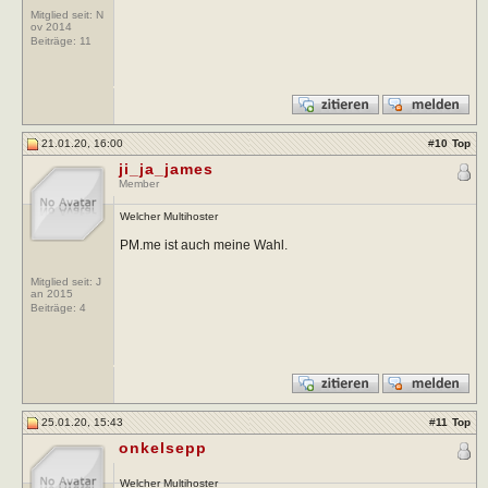
Mitglied seit: N
ov 2014
Beiträge:
11
21.01.20, 16:00
#
10
Top
ji_ja_james
Member
Welcher Multihoster
PM.me ist auch meine Wahl.
Mitglied seit: J
an 2015
Beiträge:
4
25.01.20, 15:43
#
11
Top
onkelsepp
Welcher Multihoster