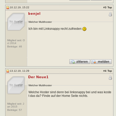
10.12.19, 15:22
#
3
Top
benjel
Welcher Multihoster
Ich bin mit Linksnappy recht zufrieden
Mitglied seit: O
ct 2014
Beiträge:
46
13.12.19, 11:29
#
4
Top
Der Neue1
Welcher Multihoster
Welche Hoster sind denn bei linksnappy bei und was koste
t das da? Finde auf der Home Seite nichts.
Mitglied seit: J
an 2015
Beiträge:
57