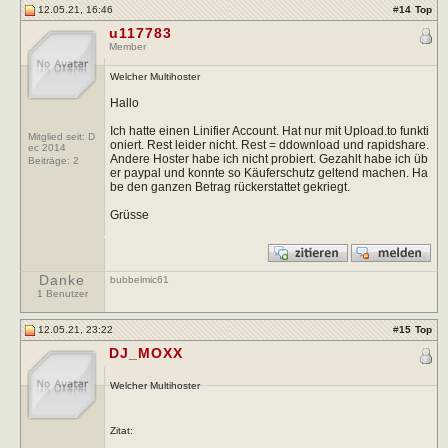
12.05.21, 16:46
#
14
Top
u117783
Member
Welcher Multihoster
Hallo
Ich hatte einen Linifier Account. Hat nur mit Upload.to funkti
Mitglied seit: D
oniert. Rest leider nicht. Rest = ddownload und rapidshare.
ec 2014
Andere Hoster habe ich nicht probiert. Gezahlt habe ich üb
Beiträge:
2
er paypal und konnte so Käuferschutz geltend machen. Ha
be den ganzen Betrag rückerstattet gekriegt.
Grüsse
Danke
bubbelmic61
1 Benutzer
12.05.21, 23:22
#
15
Top
DJ_MOXX
Welcher Multihoster
Zitat: