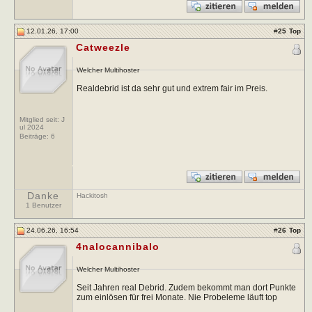
12.01.26, 17:00
#
25
Top
Catweezle
Welcher Multihoster
Realdebrid ist da sehr gut und extrem fair im Preis.
Mitglied seit: J
ul 2024
Beiträge:
6
Danke
Hackitosh
1 Benutzer
24.06.26, 16:54
#
26
Top
4nalocannibalo
Welcher Multihoster
Seit Jahren real Debrid. Zudem bekommt man dort Punkte
zum einlösen für frei Monate. Nie Probeleme läuft top