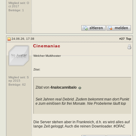
Mitglied seit: O
ct 2017
Beiträge:
1
24.06.26, 17:38
#
27
Top
Cinemaniac
Welcher Multihoster
Zitat:
Mitglied seit: S
ep 2015
Beiträge:
62
Zitat von
4nalocannibalo
Seit Jahren real Debrid. Zudem bekommt man dort Punkt
e zum einlösen für frei Monate. Nie Probeleme läuft top
Die Server stehen aber in Frankreich, d.h. es wird alles auf
lange Zeit geloggt. Auch die reinen Downloader. #OFAC