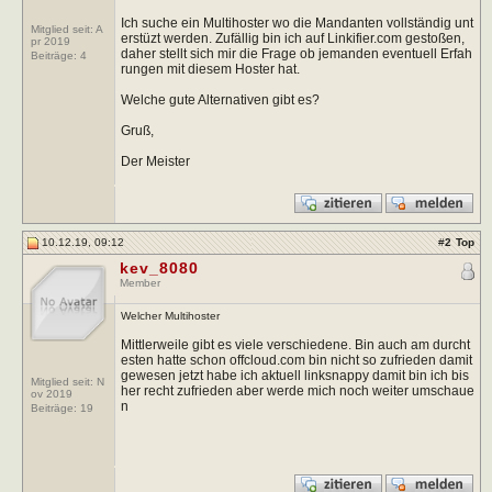
Ich suche ein Multihoster wo die Mandanten vollständig unt
Mitglied seit: A
erstüzt werden. Zufällig bin ich auf Linkifier.com gestoßen,
pr 2019
daher stellt sich mir die Frage ob jemanden eventuell Erfah
Beiträge:
4
rungen mit diesem Hoster hat.
Welche gute Alternativen gibt es?
Gruß,
Der Meister
10.12.19, 09:12
#
2
Top
kev_8080
Member
Welcher Multihoster
Mittlerweile gibt es viele verschiedene. Bin auch am durcht
esten hatte schon offcloud.com bin nicht so zufrieden damit
gewesen jetzt habe ich aktuell linksnappy damit bin ich bis
Mitglied seit: N
her recht zufrieden aber werde mich noch weiter umschaue
ov 2019
n
Beiträge:
19