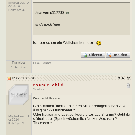
Mitglied seit: D
ec 2014
Beiträge:
32
Zitat von
u117783
und rapidshare
Ist aber schon ein Weilchen her oder...
Danke
Lil 420 ghost
1 Benutzer
12.07.21, 08:28
#
16
Top
cosmic_child
Member
Welcher Multihoster
Gibt's aktuell überhaupt einen MH dereinigermaßen zuverl
ässig mit k2s funktioniet ?
Oder hat jemand Lust auf koordiertes acc Sharing? Geht da
Mitglied seit: O
s überhaupt (Sprich wöchentlich Nutzer Wechsel) ?
ct 2014
Thx cosmic
Beiträge:
2