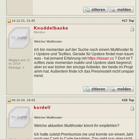
14.12.21, 21:45
#
17
Top
Knuddelbacke
Member
Welcher Multihoster
Ich bin momentan auf der Suche nach einem Multihoster fü
r Upstore und Tezfiles. Gerade für Upstore findet man kaum
was - hat jemand Erfahrung mit
https://dasan.co
? Dort ist T
Mitglied seit: D
ezfiles zwar momentan inaktiv und Upstore stark begrenzt,
ec 2014
aber es war bisher der einzige Anbieter, der beide im Progr
Beiträge:
1
amm hat. Außerdem finde ich das Preismodell nicht unspan
nend.
04.10.24, 18:43
#
18
Top
kordell
Welcher Multihoster
Welche aktuellen Multihoster könnt ihr empfehlen?
Ich hatte zuletzt Premiumize.me und konnte vor einem Jahr
noch per Cash to Code bezahlen. Das geht nun aber nicht