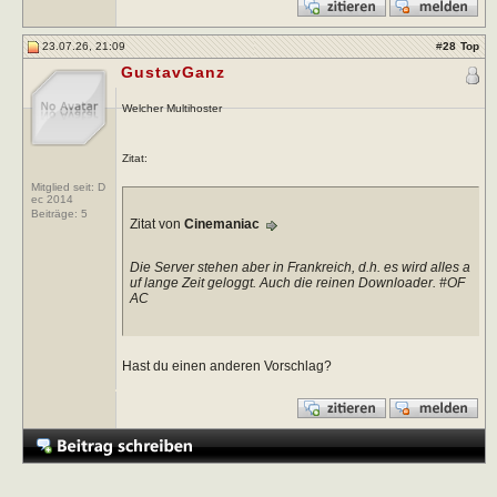
23.07.26, 21:09
#
28
Top
GustavGanz
Welcher Multihoster
Zitat:
Mitglied seit: D
ec 2014
Beiträge:
5
Zitat von
Cinemaniac
Die Server stehen aber in Frankreich, d.h. es wird alles a
uf lange Zeit geloggt. Auch die reinen Downloader. #OF
AC
Hast du einen anderen Vorschlag?