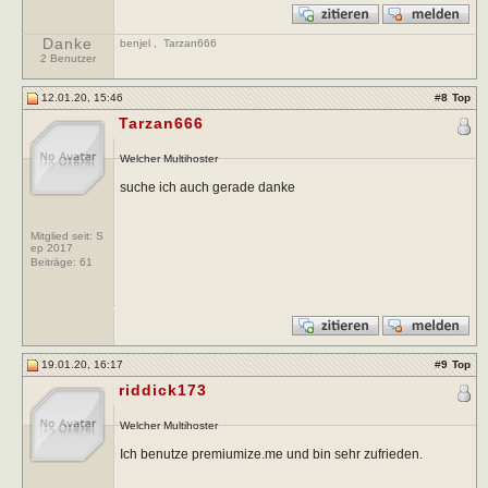
Danke
benjel
,
Tarzan666
2 Benutzer
12.01.20, 15:46
#
8
Top
Tarzan666
Welcher Multihoster
suche ich auch gerade danke
Mitglied seit: S
ep 2017
Beiträge:
61
19.01.20, 16:17
#
9
Top
riddick173
Welcher Multihoster
Ich benutze premiumize.me und bin sehr zufrieden.