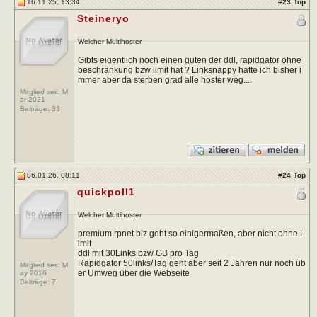
16.11.25, 13:34
#
23
Top
Steineryo
Welcher Multihoster
Gibts eigentlich noch einen guten der ddl, rapidgator ohne
beschränkung bzw limit hat ? Linksnappy hatte ich bisher i
mmer aber da sterben grad alle hoster weg....
Mitglied seit: M
ar 2021
Beiträge:
33
06.01.26, 08:11
#
24
Top
quickpoll1
Welcher Multihoster
premium.rpnet.biz geht so einigermaßen, aber nicht ohne L
imit.
ddl mit 30Links bzw GB pro Tag
Rapidgator 50links/Tag geht aber seit 2 Jahren nur noch üb
Mitglied seit: M
er Umweg über die Webseite
ay 2016
Beiträge:
7