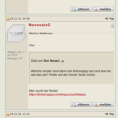
28.12.19, 20:38
#
5
Top
Novocain2
Welcher Multihoster
Zitat:
Mitglied seit: J
an 2018
Beiträge:
60
Zitat von
Der Neue1
Welche Hoster sind denn bei linksnappy bei und was ko
stet das da? Finde auf der Home Seite nichts.
Wer sucht der findet:
https://linksnappy.com/myaccount/status
29.12.19, 11:31
#
6
Top