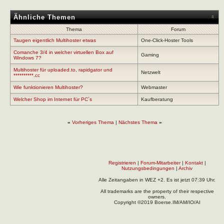
Ähnliche Themen
Thema
Forum
Taugen eigentlich Multihoster etwas
One-Click-Hoster Tools
Comanche 3/4 in welcher virtuellen Box auf
Gaming
Windows 7?
Multihoster für uploaded.to, rapidgator und
Netzwelt
**********.cc
Wie funktionieren Multihoster?
Webmaster
Welcher Shop im Internet für PC´s
Kaufberatung
«
Vorheriges Thema
|
Nächstes Thema
»
Registrieren
|
Forum-Mitarbeiter
|
Kontakt
|
Nutzungsbedingungen
|
Archiv
Alle Zeitangaben in WEZ +2. Es ist jetzt
07:39
Uhr.
All trademarks are the property of their respective
owners.
Copyright ©2019 Boerse.IM/AM/IO/AI