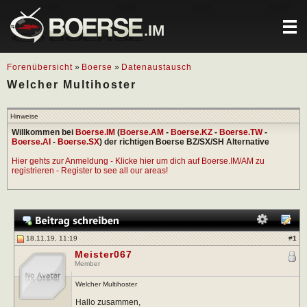
.IM
Forenübersicht
»
Boerse
»
Datenaustausch
Welcher Multihoster
Hinweise
Willkommen bei
Boerse.IM
(
Boerse.AM
-
Boerse.KZ
-
Boerse.TW
-
Boerse.AI
-
Boerse.SX
) der richtigen Boerse BZ/SX/SH Alternative
Hier gehts zur Anmeldung - Klicke hier um dich auf Boerse.IM/AM zu
registrieren - Register to see all our areas!
18.11.19, 11:19
#
1
Meister067
Member
Welcher Multihoster
Hallo zusammen,