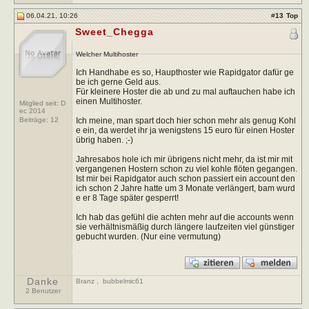
06.04.21, 10:26
#
13
Top
Sweet_Chegga
Welcher Multihoster
Ich Handhabe es so, Haupthoster wie Rapidgator dafür ge
be ich gerne Geld aus.
Für kleinere Hoster die ab und zu mal auftauchen habe ich
einen Multihoster.
Mitglied seit: D
ec 2014
Ich meine, man spart doch hier schon mehr als genug Kohl
Beiträge:
12
e ein, da werdet ihr ja wenigstens 15 euro für einen Hoster
übrig haben. ;-)
Jahresabos hole ich mir übrigens nicht mehr, da ist mir mit
vergangenen Hostern schon zu viel kohle flöten gegangen.
Ist mir bei Rapidgator auch schon passiert ein account den
ich schon 2 Jahre hatte um 3 Monate verlängert, bam wurd
e er 8 Tage später gesperrt!
Ich hab das gefühl die achten mehr auf die accounts wenn
sie verhältnismäßig durch längere laufzeiten viel günstiger
gebucht wurden. (Nur eine vermutung)
Danke
Branz
,
bubbelmic61
2 Benutzer