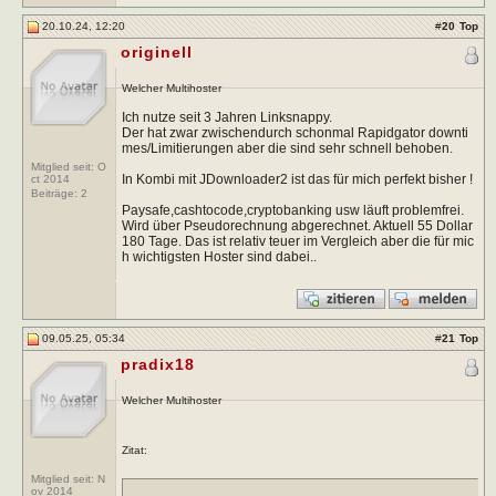
20.10.24, 12:20
#
20
Top
originell
Welcher Multihoster
Ich nutze seit 3 Jahren Linksnappy.
Der hat zwar zwischendurch schonmal Rapidgator downti
mes/Limitierungen aber die sind sehr schnell behoben.
Mitglied seit: O
In Kombi mit JDownloader2 ist das für mich perfekt bisher !
ct 2014
Beiträge:
2
Paysafe,cashtocode,cryptobanking usw läuft problemfrei.
Wird über Pseudorechnung abgerechnet. Aktuell 55 Dollar
180 Tage. Das ist relativ teuer im Vergleich aber die für mic
h wichtigsten Hoster sind dabei..
09.05.25, 05:34
#
21
Top
pradix18
Welcher Multihoster
Zitat:
Mitglied seit: N
ov 2014