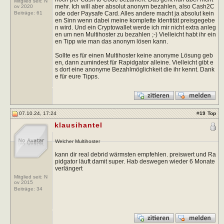
Mitglied seit: N
mehr. Ich will aber absolut anonym bezahlen, also Cash2C
ov 2020
ode oder Paysafe Card. Alles andere macht ja absolut kein
Beiträge:
61
en Sinn wenn dabei meine komplette Identität preisgegebe
n wird. Und ein Cryptowallet werde ich mir nicht extra anleg
en um nen Multihoster zu bezahlen ;-) Vielleicht habt ihr ein
en Tipp wie man das anonym lösen kann.
Sollte es für einen Multihoster keine anonyme Lösung geb
en, dann zumindest für Rapidgator alleine. Vielleicht gibt e
s dort eine anonyme Bezahlmöglichkeit die ihr kennt. Dank
e für eure Tipps.
07.10.24, 17:24
#
19
Top
klausihantel
Welcher Multihoster
kann dir real debrid wärmsten empfehlen. preiswert und Ra
pidgator läuft damit super. Hab deswegen wieder 6 Monate
verlängert
Mitglied seit: N
ov 2015
Beiträge:
34