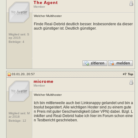
The Agent
Member
Welcher Multihoster
Finde Real-Debrid deutlich besser. Insbesondere da dieser
auch günstiger ist. Deutlich günstiger.
Mitglied seit: S
ep 2015
Beiträge:
4
03.01.20, 20:57
#
7
Top
microme
Member
Welcher Multihoster
Ich bin mittlerweile auch bei Linksnappy gelandet und bin a
bsolut begeistert. Alle wichtigen Hoster sind zu einem gute
n Preis mit guter Geschwindigkeit (über VPN) dabei. Bzgl. L
Mitglied seit: M
inkifier und Real-Debrid habe ich hier im Forum schon eine
ar 2018
n Testbericht geschrieben.
Beiträge:
12