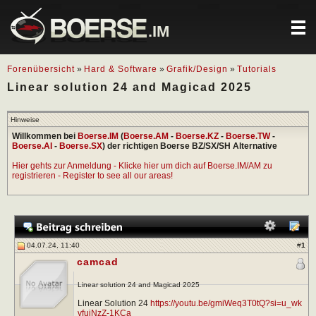
.IM
Forenübersicht
»
Hard & Software
»
Grafik/Design
»
Tutorials
Linear solution 24 and Magicad 2025
Hinweise
Willkommen bei
Boerse.IM
(
Boerse.AM
-
Boerse.KZ
-
Boerse.TW
-
Boerse.AI
-
Boerse.SX
) der richtigen Boerse BZ/SX/SH Alternative
Hier gehts zur Anmeldung - Klicke hier um dich auf Boerse.IM/AM zu
registrieren - Register to see all our areas!
04.07.24, 11:40
#
1
camcad
Linear solution 24 and Magicad 2025
Linear Solution 24
https://youtu.be/gmiWeq3T0tQ?si=u_wk
vfuiNzZ-1KCa