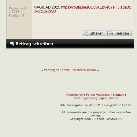
MAGICAD 2025
https://youtu.be/jGSLvKEpy40?si=5I1qa3S
Mitglied seit: J
dASOJEZWU
ul 2024
Beiträge:
8
«
Vorheriges Thema
|
Nächstes Thema
»
Registrieren
|
Forum-Mitarbeiter
|
Kontakt
|
Nutzungsbedingungen
|
Archiv
Alle Zeitangaben in WEZ +2. Es ist jetzt
17:17
Uhr.
All trademarks are the property of their respective
owners.
Copyright ©2019 Boerse.IM/AM/IO/AI