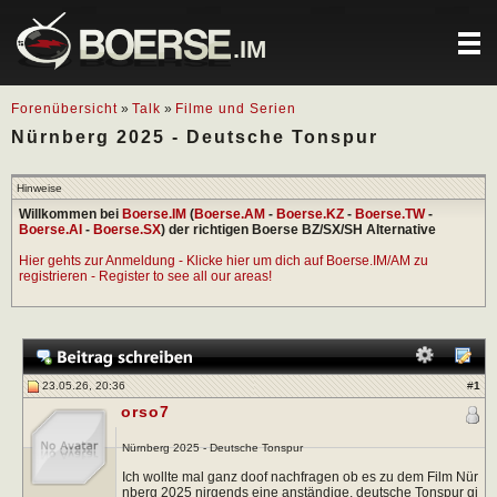
.IM
Forenübersicht
»
Talk
»
Filme und Serien
Nürnberg 2025 - Deutsche Tonspur
Hinweise
Willkommen bei
Boerse.IM
(
Boerse.AM
-
Boerse.KZ
-
Boerse.TW
-
Boerse.AI
-
Boerse.SX
) der richtigen Boerse BZ/SX/SH Alternative
Hier gehts zur Anmeldung - Klicke hier um dich auf Boerse.IM/AM zu
registrieren - Register to see all our areas!
23.05.26, 20:36
#
1
orso7
Nürnberg 2025 - Deutsche Tonspur
Ich wollte mal ganz doof nachfragen ob es zu dem Film Nür
nberg 2025 nirgends eine anständige, deutsche Tonspur gi