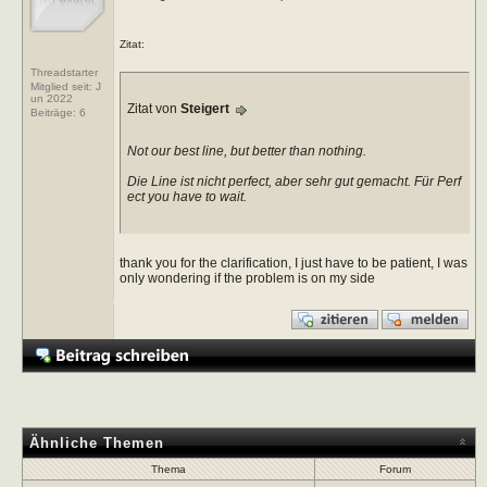
Zitat:
Threadstarter
Mitglied seit: J
un 2022
Zitat von
Steigert
Beiträge:
6
Not our best line, but better than nothing.
Die Line ist nicht perfect, aber sehr gut gemacht. Für Perf
ect you have to wait.
thank you for the clarification, I just have to be patient, I was
only wondering if the problem is on my side
Ähnliche Themen
Thema
Forum