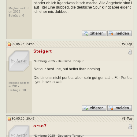
bt oder ob ich irgendwas falsch mache. Alle Angebote sind l
aut Titel Line dubbed, die deutsche Spur klingt aber eigentl
Mitglied seit: J
ich eher mic dubbed.
un 2022
Beiträge:
6
29.05.26, 23:56
#
2
Top
Steigert
Nürnberg 2025 - Deutsche Tonspur
Not our best line, but better than nothing.
Die Line ist nicht perfect, aber sehr gut gemacht. Für Perfec
t you have to wait.
Mitglied seit: M
ar 2017
Beiträge:
18
30.05.26, 20:47
#
3
Top
orso7
Nürnberg 2025 - Deutsche Tonspur