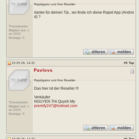
Rapidgator und Ihre Reseller
danke für deinen Tip , wo finde ich diese Rapid App (Androi
d) ?
Threadstarter
Mitglied seit: J
an 2024
Beiträge:
5
15.05.26, 14:31
#
5
Top
Pavlovs
Rapidgator und Ihre Reseller
Das hier ist der Reseller !!!
Verkäufer
NGUYEN THi Quynh My
Threadstarter
premify247@hotmail.com
Mitglied seit: J
an 2024
Beiträge:
5
15.05.26, 14:32
#
6
Top