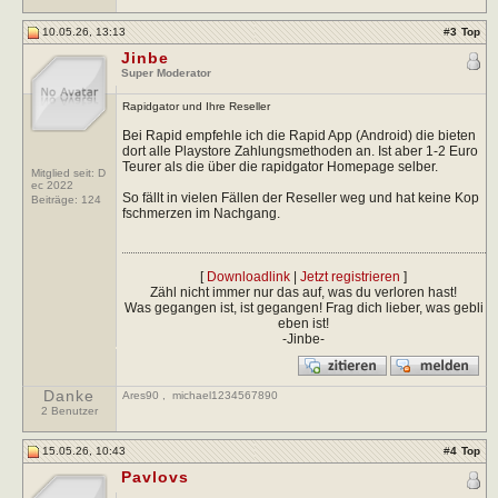
10.05.26, 13:13
#
3
Top
Jinbe
Super Moderator
Rapidgator und Ihre Reseller
Bei Rapid empfehle ich die Rapid App (Android) die bieten
dort alle Playstore Zahlungsmethoden an. Ist aber 1-2 Euro
Teurer als die über die rapidgator Homepage selber.
Mitglied seit: D
ec 2022
So fällt in vielen Fällen der Reseller weg und hat keine Kop
Beiträge:
124
fschmerzen im Nachgang.
[
Downloadlink
|
Jetzt registrieren
]
Zähl nicht immer nur das auf, was du verloren hast!
Was gegangen ist, ist gegangen! Frag dich lieber, was gebli
eben ist!
-Jinbe-
Danke
Ares90
,
michael1234567890
2 Benutzer
15.05.26, 10:43
#
4
Top
Pavlovs