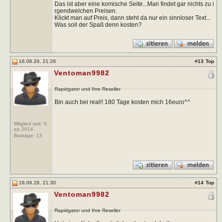
Das ist aber eine komische Seite...Man findet gar nichts zu i
rgendwelchen Preisen.
Klickt man auf Preis, dann steht da nur ein sinnloser Text...
Was soll der Spaß denn kosten?
16.06.26, 21:26
#
13
Top
Ventoman9982
Rapidgator und Ihre Reseller
Bin auch bei real!! 180 Tage kosten mich 16euro^^
Mitglied seit: S
ep 2014
Beiträge:
13
16.06.26, 21:30
#
14
Top
Ventoman9982
Rapidgator und Ihre Reseller