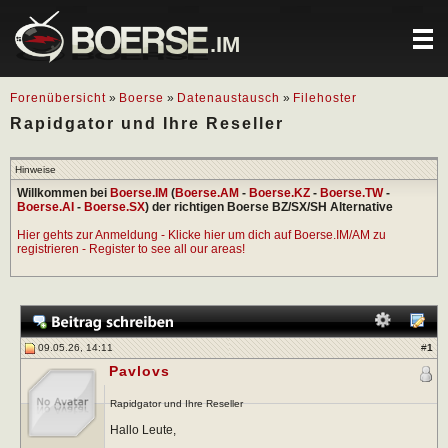
.IM
Forenübersicht
»
Boerse
»
Datenaustausch
»
Filehoster
Rapidgator und Ihre Reseller
Hinweise
Willkommen bei
Boerse.IM
(
Boerse.AM
-
Boerse.KZ
-
Boerse.TW
-
Boerse.AI
-
Boerse.SX
) der richtigen Boerse BZ/SX/SH Alternative
Hier gehts zur Anmeldung - Klicke hier um dich auf Boerse.IM/AM zu
registrieren - Register to see all our areas!
09.05.26, 14:11
#
1
Pavlovs
Rapidgator und Ihre Reseller
Hallo Leute,