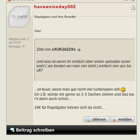
haveaniceday002
Rapidgator und Ihre Reseller
Zitat:
Mitglied seit: F
eb 2015
Beiträge:
8
Zitat von
xXUK2k22Xx
und was ist wenn ihr einfach über einen uploader eurer
wahl ( am besten wo man viel zieht ) einfach nen acc ka
uft?
...ist teuer, wenn man gar nicht viel runterladen will
Ich z.B. würde mir gerne so 2-3 Sachen ziehen und das wa
r's dann auch schon...
18€ für Rapidgator lohnen sich da nicht....