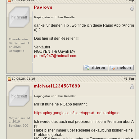
Pavlovs
Rapidgator und Ihre Reseller
danke für deinen Tip , wo finde ich diese Rapid App (Androi
d) ?
Das hier ist der Reseller !!!
Threadstarter
Mitglied seit: J
Verkäufer
an 2024
Beiträge:
5
NGUYEN THi Quynh My
premify247@hotmail.com
19.05.26, 21:16
#
7
Top
michael1234567890
Rapidgator und Ihre Reseller
Mir ist nur eine RGapp bekannt.
https://play.google.com/store/apps/d...net.rapidgator
Mitglied seit: M
Ich werde das auch mal probieren mit dem Premium über A
ar 2016
pp.
Beiträge:
200
Habe bisher immer über Reseller gekauft und bisher keine
Probleme gehabt.
NGUYEN kommt mir in anderem Zusammenhang der mir g