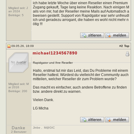
ich habe letzte Woche über einen Reseller einen Premium
Zugang gekauft, Tage lang keine Reaktion. Nach einigen M
Mitglied seit: J
ails von mir, hat der Reseller meine Mails auf Automatisch a
an 2024
bweisen gestellt. Support von Rapidgator war sehr unfreudl
Beiträge:
5
ich und geradezu arrogant, die haben es wohl nicht mehr n
ötig !!!
09.05.26, 18:09
#
2
Top
michael1234567890
Rapidgator und Ihre Reseller
Hallo, erstmal tut mir das Leid, das Du Probleme mit einem
Reseller hattest. Würdest du vielleicht der Community auch
mitteilen, welcher Reseller dir zum Problem wurde?
Mitglied seit: M
Das macht es einfacher, auch andere Betroffene zu finden
ar 2016
bzw. andere direkt zu warnen.
Beiträge:
200
Vielen Dank.
LG Micha
Danke
Jinbe
,
M@GIC
2 Benutzer