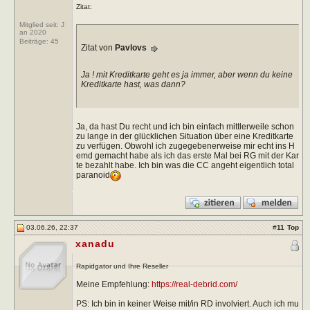
Zitat:
Mitglied seit: J
an 2020
Beiträge:
45
Zitat von
Pavlovs
Ja ! mit Kreditkarte geht es ja immer, aber wenn du keine
Kreditkarte hast, was dann?
Ja, da hast Du recht und ich bin einfach mittlerweile schon
zu lange in der glücklichen Situation über eine Kreditkarte
zu verfügen. Obwohl ich zugegebenerweise mir echt ins H
emd gemacht habe als ich das erste Mal bei RG mit der Kar
te bezahlt habe. Ich bin was die CC angeht eigentlich total
paranoid
03.06.26, 22:37
#
11
Top
xanadu
Rapidgator und Ihre Reseller
Meine Empfehlung:
https://real-debrid.com/
PS: Ich bin in keiner Weise mit/in RD involviert. Auch ich mu