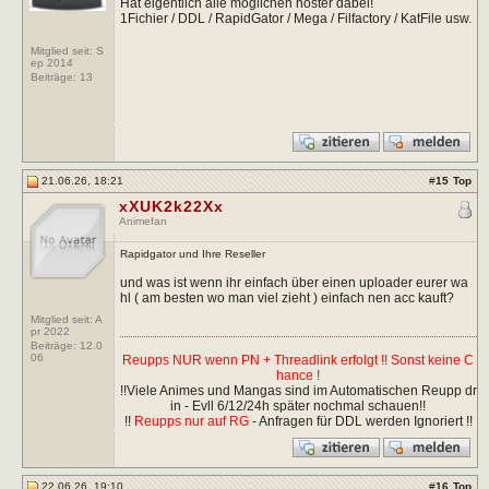
Hat eigentlich alle möglichen hoster dabei!
1Fichier / DDL / RapidGator / Mega / Filfactory / KatFile usw.
Mitglied seit: S
ep 2014
Beiträge:
13
21.06.26, 18:21
#
15
Top
xXUK2k22Xx
Animefan
Rapidgator und Ihre Reseller
und was ist wenn ihr einfach über einen uploader eurer wa
hl ( am besten wo man viel zieht ) einfach nen acc kauft?
Mitglied seit: A
pr 2022
Beiträge:
12.0
06
Reupps NUR wenn PN + Threadlink erfolgt !! Sonst keine C
hance !
!!Viele Animes und Mangas sind im Automatischen Reupp dr
in - Evll 6/12/24h später nochmal schauen!!
!!
Reupps nur auf RG
- Anfragen für DDL werden Ignoriert !!
22.06.26, 19:10
#
16
Top