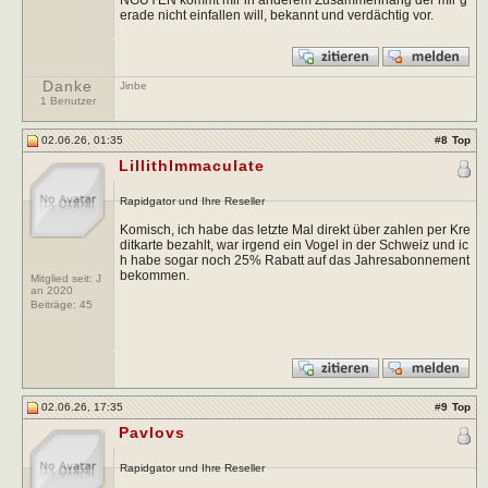
erade nicht einfallen will, bekannt und verdächtig vor.
Danke
Jinbe
1 Benutzer
02.06.26, 01:35
#
8
Top
LillithImmaculate
Rapidgator und Ihre Reseller
Komisch, ich habe das letzte Mal direkt über zahlen per Kre
ditkarte bezahlt, war irgend ein Vogel in der Schweiz und ic
h habe sogar noch 25% Rabatt auf das Jahresabonnement
bekommen.
Mitglied seit: J
an 2020
Beiträge:
45
02.06.26, 17:35
#
9
Top
Pavlovs
Rapidgator und Ihre Reseller