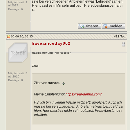
sste bei verschiedenen Anbietern etwas 'Lehrgeld' zahlen.
Mitglied seit: J
Hier passt es mMn sehr gut bzgl. Preis-/Leistungsverhältni
ul 2017
s.
Beiträge:
6
06.06.26, 09:35
#
12
Top
haveaniceday002
Rapidgator und Ihre Reseller
Zitat:
Mitglied seit: F
eb 2015
Beiträge:
8
Zitat von
xanadu
Meine Empfehlung:
https://real-debrid.com/
PS: Ich bin in keiner Weise mit/in RD involviert. Auch ich
musste bei verschiedenen Anbietern etwas 'Lehrgeld' za
hlen. Hier passt es mMn sehr gut bzgl. Preis-/Leistungsv
erhältnis.