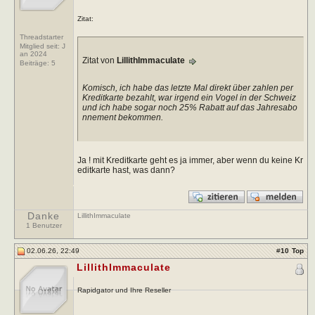
Zitat:
Threadstarter
Mitglied seit: J
an 2024
Zitat von
LillithImmaculate
Beiträge:
5
Komisch, ich habe das letzte Mal direkt über zahlen per
Kreditkarte bezahlt, war irgend ein Vogel in der Schweiz
und ich habe sogar noch 25% Rabatt auf das Jahresabo
nnement bekommen.
Ja ! mit Kreditkarte geht es ja immer, aber wenn du keine Kr
editkarte hast, was dann?
Danke
LillithImmaculate
1 Benutzer
02.06.26, 22:49
#
10
Top
LillithImmaculate
Rapidgator und Ihre Reseller