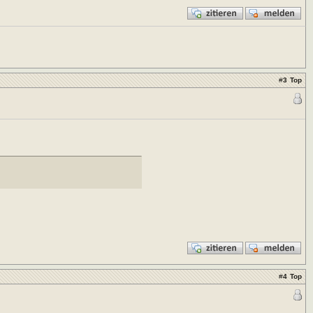
#
3
Top
#
4
Top