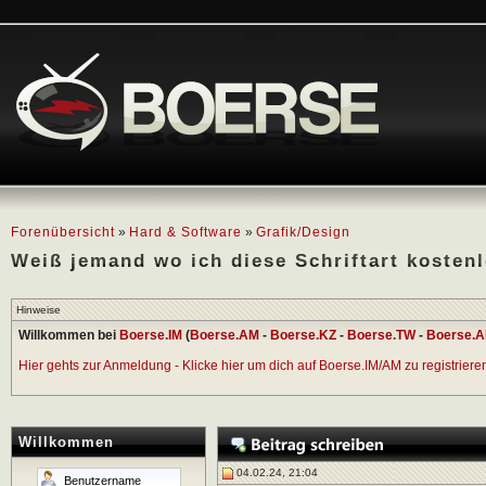
Forenübersicht
»
Hard & Software
»
Grafik/Design
Weiß jemand wo ich diese Schriftart kosten
Hinweise
Willkommen bei
Boerse.IM
(
Boerse.AM
-
Boerse.KZ
-
Boerse.TW
-
Boerse.A
Hier gehts zur Anmeldung - Klicke hier um dich auf Boerse.IM/AM zu registrieren 
Willkommen
04.02.24, 21:04