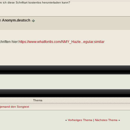
 ich diese Schriftart kostenlos herunterladen kann?
on
Anonym.deutsch
hriften hier:
https://www.whatfontis.com/NMY_Hazle...egular.similar
Thema
 jemand den Songtext
«
Vorheriges Thema
|
Nächstes Thema
»