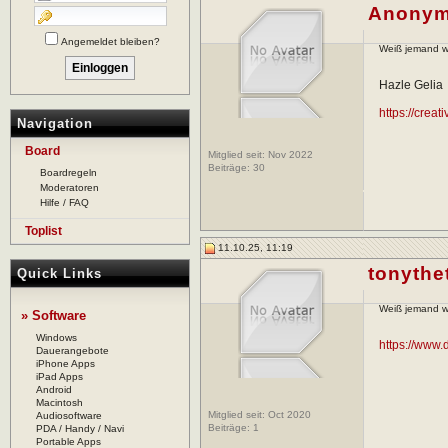
Anonym
Angemeldet bleiben?
Weiß jemand wo
Hazle Gelia
https://crea
Navigation
Board
Mitglied seit: Nov 2022
Beiträge:
30
Boardregeln
Moderatoren
Hilfe / FAQ
Toplist
11.10.25, 11:19
tonythe
Quick Links
Weiß jemand wo
» Software
Windows
https://www.
Dauerangebote
iPhone Apps
iPad Apps
Android
Macintosh
Mitglied seit: Oct 2020
Audiosoftware
Beiträge:
1
PDA / Handy / Navi
Portable Apps