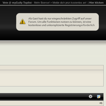
Vote @ myGully Toplist
- Mehr Boerse! > Melde dich jetzt kostenlos an! |
Hier klicken
#
1