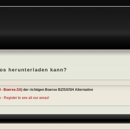
los herunterladen kann?
I
-
Boerse.SX
) der richtigen Boerse BZ/SX/SH Alternative
- Register to see all our areas!