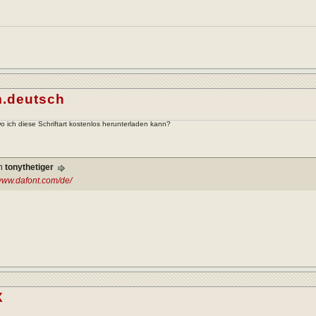
.deutsch
 ich diese Schriftart kostenlos herunterladen kann?
on
tonythetiger
/www.dafont.com/de/
X