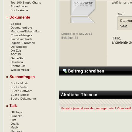
Top 100 Single Charts
Weiß jemand wo
Soundtracks
Suche Audio
Zitat:
» Dokumente
Zitat v
Ebooks
Nein.
Dauerangebote
Magazine/Zeitschriften
Mitglied seit: Nov 2014
Comics/Mangas
Beiträge:
48
Hallo,
Fach/Sachbuch
angelente Sc
Digitale Bibliothek
Der Spiegel
Die Zeit
FOCUS
GameStar
Heimkino
Penthouse
Welt kompakt
» Suchanfragen
Suche Musik
Suche Video
Suche Software
Ähnliche Themen
Suche Spiele
Suche Dokumente
» Talk
Versteht jemand was da gesungen wird? Oder weiß
Off Topic
Funecke
Film
Grafik
Musik
Netzwelt