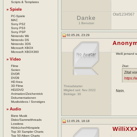
Scripts & Templates
» Spiele
Olaf1234567
PC-Spiele
Danke
MAC
1 Benutzer
Sony PS2
Sony PS3
Sony PSP
02.05.26, 23:29
Nintendo Wii
Nintendo DS
Anonym
Nintendo 3DS
Microsoft XBOX
Microsoft XBOX360
Weiß jemand wo
» Video
Filme
Zitat:
Serien
Zitat v
DVDR
DVD9
https:/
HD Area
3D Filme
Threadstarter
HD2DVD
Mitglied seit: Nov 2022
Nein.
Animation/Zeichentrick
Beiträge:
30
Dokumentationen
Musikvideos / Sonstiges
» Audio
Biete Musik
Disko/Sammelthreads
12.05.26, 18:18
Lossless
WilliXX
Hörbücher/Hörspiele
Top 30 Sampler Charts
Top 50 Alben Charts