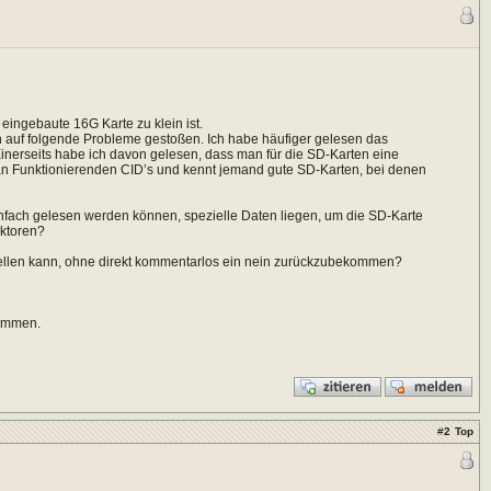
ingebaute 16G Karte zu klein ist.
h auf folgende Probleme gestoßen. Ich habe häufiger gelesen das
nerseits habe ich davon gelesen, dass man für die SD-Karten eine
e an Funktionierenden CID’s und kennt jemand gute SD-Karten, bei denen
einfach gelesen werden können, spezielle Daten liegen, um die SD-Karte
ektoren?
tellen kann, ohne direkt kommentarlos ein nein zurückzubekommen?
kommen.
#
2
Top