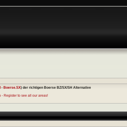
I
-
Boerse.SX
) der richtigen Boerse BZ/SX/SH Alternative
- Register to see all our areas!