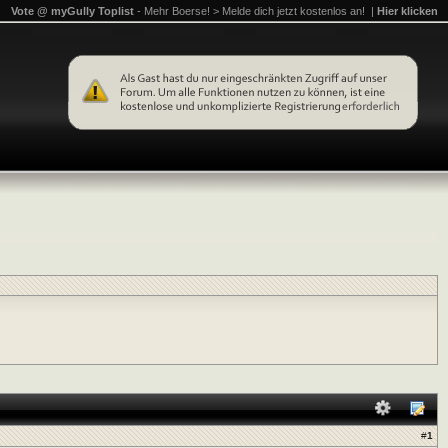
Vote @ myGully Toplist
- Mehr Boerse! > Melde dich jetzt kostenlos an! |
Hier klicken
#
1