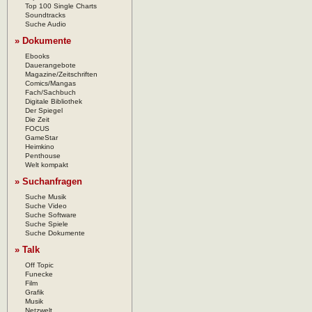
Top 100 Single Charts
Soundtracks
Suche Audio
» Dokumente
Ebooks
Dauerangebote
Magazine/Zeitschriften
Comics/Mangas
Fach/Sachbuch
Digitale Bibliothek
Der Spiegel
Die Zeit
FOCUS
GameStar
Heimkino
Penthouse
Welt kompakt
» Suchanfragen
Suche Musik
Suche Video
Suche Software
Suche Spiele
Suche Dokumente
» Talk
Off Topic
Funecke
Film
Grafik
Musik
Netzwelt