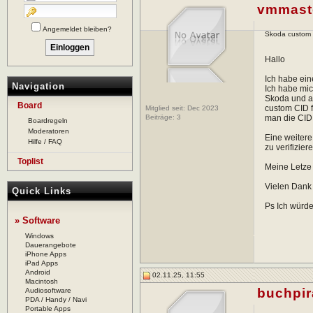
vmmast
Angemeldet bleiben?
Skoda custom 
Hallo
Ich habe ein
Navigation
Ich habe mic
Skoda und an
Board
custom CID f
Mitglied seit: Dec 2023
Beiträge:
3
man die CID
Boardregeln
Moderatoren
Eine weitere
Hilfe / FAQ
zu verifizie
Toplist
Meine Letze
Vielen Dank f
Quick Links
Ps Ich würd
» Software
Windows
Dauerangebote
iPhone Apps
iPad Apps
Android
02.11.25, 11:55
Macintosh
buchpir
Audiosoftware
PDA / Handy / Navi
Portable Apps