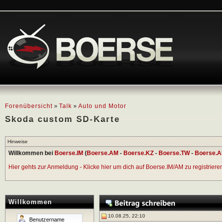
Forenübersicht
»
Talk
»
Auto und Motor
Skoda custom SD-Karte
Hinweise
Willkommen bei
Boerse.IM
(
Boerse.AM
-
Boerse.KZ
-
Boerse.TW
-
Boerse.A
Hier gehts zur Anmeldung - Klicke hier um dich auf Boerse.IM/AM zu registrieren 
Willkommen
10.08.25, 22:10