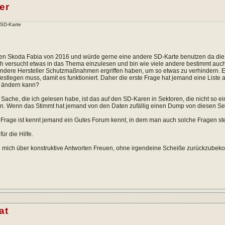
er
SD-Karte
en Skoda Fabia von 2016 und würde gerne eine andere SD-Karte benutzen da die e
h versucht etwas in das Thema einzulesen und bin wie viele andere bestimmt auc
dere Hersteller Schutzmaßnahmen ergriffen haben, um so etwas zu verhindern. Ei
estlegen muss, damit es funktioniert. Daher die erste Frage hat jemand eine List
 ändern kann?
 Sache, die ich gelesen habe, ist das auf den SD-Karen in Sektoren, die nicht so 
ren. Wenn das Stimmt hat jemand von den Daten zufällig einen Dump von diesen S
 Frage ist kennt jemand ein Gutes Forum kennt, in dem man auch solche Fragen s
ür die Hilfe.
e mich über konstruktive Antworten Freuen, ohne irgendeine Scheiße zurückzube
at