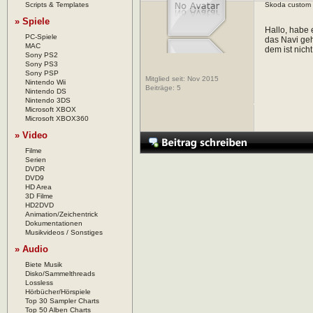
Scripts & Templates
Skoda custom 
» Spiele
Hallo, habe 
PC-Spiele
das Navi ge
MAC
dem ist nich
Sony PS2
Sony PS3
Sony PSP
Mitglied seit: Nov 2015
Nintendo Wii
Beiträge:
5
Nintendo DS
Nintendo 3DS
Microsoft XBOX
Microsoft XBOX360
» Video
Filme
Serien
DVDR
DVD9
HD Area
3D Filme
HD2DVD
Animation/Zeichentrick
Dokumentationen
Musikvideos / Sonstiges
» Audio
Biete Musik
Disko/Sammelthreads
Lossless
Hörbücher/Hörspiele
Top 30 Sampler Charts
Top 50 Alben Charts