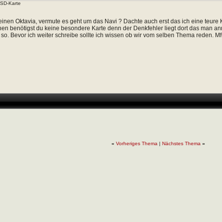
SD-Karte
einen Oktavia, vermute es geht um das Navi ? Dachte auch erst das ich eine teure K
hen benötigst du keine besondere Karte denn der Denkfehler liegt dort das man
t so. Bevor ich weiter schreibe sollte ich wissen ob wir vom selben Thema reden. M
«
Vorheriges Thema
|
Nächstes Thema
»