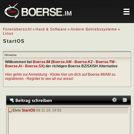
.IM
Forenübersicht
»
Hard & Software
»
Andere Betriebssysteme
»
Linux
StartOS
Hinweise
Willkommen bei
Boerse.IM
(
Boerse.AM
-
Boerse.KZ
-
Boerse.TW
-
Boerse.AI
-
Boerse.SX
) der richtigen Boerse BZ/SX/SH Alternative
Hier gehts zur Anmeldung - Klicke hier um dich auf Boerse.IM/AM zu
registrieren - Register to see all our areas!
Elvis
StartOS
08.11.14,
14:53