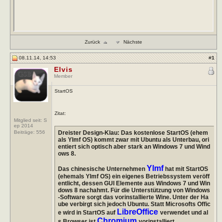
Zurück
Nächste
08.11.14, 14:53
#
1
Elvis
Member
StartOS
Zitat:
Mitglied seit: S
ep 2014
Dreister Design-Klau: Das kostenlose StartOS (ehem
Beiträge:
556
als Ylmf OS) kommt zwar mit Ubuntu als Unterbau, ori
entiert sich optisch aber stark an Windows 7 und Wind
ows 8.
Ylmf
Das chinesische Unternehmen
hat mit StartOS
(ehemals Ylmf OS) ein eigenes Betriebssystem veröff
entlicht, dessen GUI Elemente aus Windows 7 und Win
dows 8 nachahmt. Für die Unterstützung von Windows
-Software sorgt das vorinstallierte Wine. Unter der Ha
ube verbirgt sich jedoch Ubuntu. Statt Microsofts Offic
LibreOffice
e wird in StartOS auf
verwendet und al
Chromium
s Browser ist
vorinstalliert.