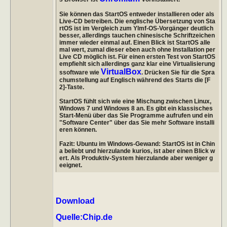
Sie können das StartOS entweder installieren oder als
Live-CD betreiben. Die englische Übersetzung von Sta
rtOS ist im Vergleich zum Ylmf-OS-Vorgänger deutlich
besser, allerdings tauchen chinesische Schriftzeichen
immer wieder einmal auf. Einen Blick ist StartOS alle
mal wert, zumal dieser eben auch ohne Installation per
Live CD möglich ist. Für einen ersten Test von StartOS
empfiehlt sich allerdings ganz klar eine Virtualisierung
VirtualBox
ssoftware wie
. Drücken Sie für die Spra
chumstellung auf Englisch während des Starts die [F
2]-Taste.
StartOS fühlt sich wie eine Mischung zwischen Linux,
Windows 7 und Windows 8 an. Es gibt ein klassisches
Start-Menü über das Sie Programme aufrufen und ein
"Software Center" über das Sie mehr Software installi
eren können.
Fazit: Ubuntu im Windows-Gewand: StartOS ist in Chin
a beliebt und hierzulande kurios, ist aber einen Blick w
ert. Als Produktiv-System hierzulande aber weniger g
eeignet.
Download
Quelle:Chip.de