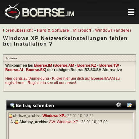
.IM
Forenübersicht
»
Hard & Software
»
Microsoft
»
Windows (andere)
Windows XP Netzwerkeinstellungen fehlen
bei Installation ?
Hinweise
Willkommen bei
Boerse.IM
(
Boerse.AM
-
Boerse.KZ
-
Boerse.TW
-
Boerse.AI
-
Boerse.SX
) der richtigen Boerse BZ/SX/SH Alternative
Hier gehts zur Anmeldung - Klicke hier um dich auf Boerse.IM/AM zu
registrieren - Register to see all our areas!
chriszv_archive
Windows XP...
22.01.10,
18:24
Akaboy_archive
AW: Windows XP...
23.01.10,
17:09