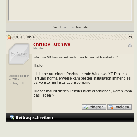
Zurück
Nächste
22.01.10, 18:24
#
1
chriszv_archive
Member
Windows XP Netzwerkeinstellungen fehlen bei Installation ?
Hallo,
ich habe auf einem Rechner heute Windows XP Pro. install
Mitglied seit: M
iert und normalerweise kam bei der Installation immer dies
ar 2009
es Fenster im Installationsvorgang:
Beiträge:
0
Dieses mal ist dieses Fenster nicht erschienen, woran kann
das liegen ?