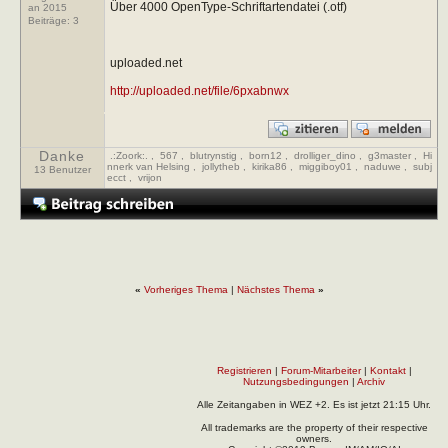
Über 4000 OpenType-Schriftartendatei (.otf)
an 2015
Beiträge:
3
uploaded.net
http://uploaded.net/file/6pxabnwx
Danke
.:Zoork:.
,
567
,
blutrynstig
,
born12
,
drolliger_dino
,
g3master
,
Hi
nnerk van Helsing
,
jollytheb
,
kirika86
,
miggiboy01
,
naduwe
,
subj
13 Benutzer
ecct
,
vrijon
«
Vorheriges Thema
|
Nächstes Thema
»
Registrieren
|
Forum-Mitarbeiter
|
Kontakt
|
Nutzungsbedingungen
|
Archiv
Alle Zeitangaben in WEZ +2. Es ist jetzt
21:15
Uhr.
All trademarks are the property of their respective
owners.