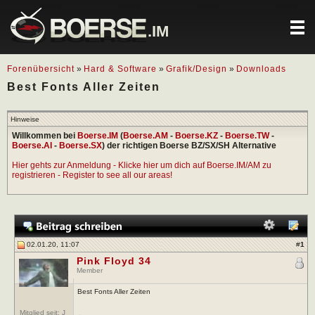
.IM
Forenübersicht
»
Hard & Software
»
Grafik/Design
»
Downloads
Best Fonts Aller Zeiten
Hinweise
Willkommen bei
Boerse.IM
(
Boerse.AM
-
Boerse.KZ
-
Boerse.TW
-
Boerse.AI
-
Boerse.SX
) der richtigen Boerse BZ/SX/SH Alternative
Hier gehts zur Anmeldung - Klicke hier um dich auf Boerse.IM/AM zu
registrieren - Register to see all our areas!
02.01.20, 11:07
#
1
Pink Floyd 34
Member
Best Fonts Aller Zeiten
Mitglied seit: J