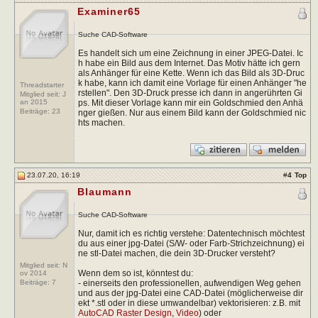
Examiner65
Suche CAD-Software
Es handelt sich um eine Zeichnung in einer JPEG-Datei. Ic
h habe ein Bild aus dem Internet. Das Motiv hätte ich gern
als Anhänger für eine Kette. Wenn ich das Bild als 3D-Druc
k habe, kann ich damit eine Vorlage für einen Anhänger "he
Threadstarter
rstellen". Den 3D-Druck presse ich dann in angerührten Gi
Mitglied seit: J
ps. Mit dieser Vorlage kann mir ein Goldschmied den Anhä
an 2015
Beiträge:
23
nger gießen. Nur aus einem Bild kann der Goldschmied nic
hts machen.
23.07.20, 16:19
#
4
Top
Blaumann
Suche CAD-Software
Nur, damit ich es richtig verstehe: Datentechnisch möchtest
du aus einer jpg-Datei (S/W- oder Farb-Strichzeichnung) ei
ne stl-Datei machen, die dein 3D-Drucker versteht?
Mitglied seit: N
Wenn dem so ist, könntest du:
ov 2014
- einerseits den professionellen, aufwendigen Weg gehen
Beiträge:
7
und aus der jpg-Datei eine CAD-Datei (möglicherweise dir
ekt *.stl oder in diese umwandelbar) vektorisieren: z.B. mit
AutoCAD Raster Design
,
Video
) oder