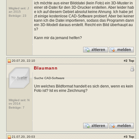
ich möchte aus einer Bilddatei (kein Foto) ein 3D-Muster in
einer stl-Datei für den 3D-Drucker erstellen. Aber leider hab
Mitglied seit: J
e ich auf diesem Gebiet absolut keine Ahnung. Ich habe jet
an 2015
zt einige kostenlose CAD-Software probiert. Aber bei keiner
Beiträge:
23
kann ich die Datei importieren, sodass das Programm dann
ein 3D-Modell daraus erstellt. Reicht ein Bild überhaupt au
s?
Kann mir da jemand helfen?
20.07.20, 22:10
#
2
Top
Blaumann
Suche CAD-Software
Um welches Bildformat handelt es sich denn, wenn es kein
Foto ist? Ist es eine Zeichnung?
Mitglied seit: N
ov 2014
Beiträge:
7
21.07.20, 20:03
#
3
Top