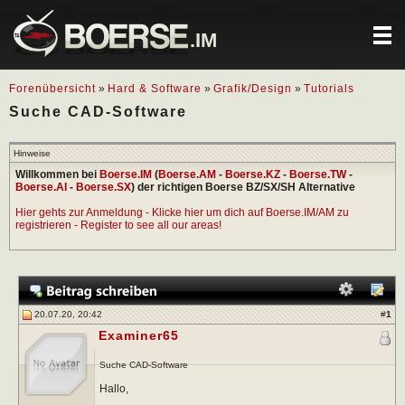
.IM
Forenübersicht
»
Hard & Software
»
Grafik/Design
»
Tutorials
Suche CAD-Software
Hinweise
Willkommen bei
Boerse.IM
(
Boerse.AM
-
Boerse.KZ
-
Boerse.TW
-
Boerse.AI
-
Boerse.SX
) der richtigen Boerse BZ/SX/SH Alternative
Hier gehts zur Anmeldung - Klicke hier um dich auf Boerse.IM/AM zu
registrieren - Register to see all our areas!
20.07.20, 20:42
#
1
Examiner65
Suche CAD-Software
Hallo,