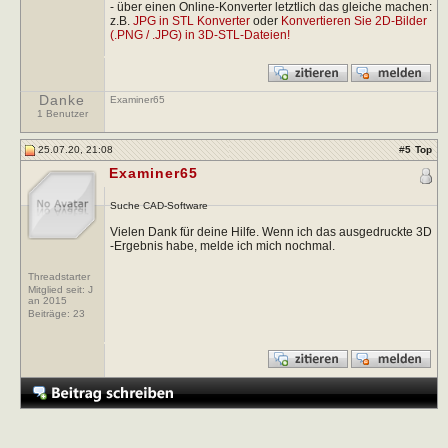
- über einen Online-Konverter letztlich das gleiche machen:
z.B.
JPG in STL Konverter
oder
Konvertieren Sie 2D-Bilder
(.PNG / .JPG) in 3D-STL-Dateien!
Danke
Examiner65
1 Benutzer
25.07.20, 21:08
#
5
Top
Examiner65
Suche CAD-Software
Vielen Dank für deine Hilfe. Wenn ich das ausgedruckte 3D
-Ergebnis habe, melde ich mich nochmal.
Threadstarter
Mitglied seit: J
an 2015
Beiträge:
23