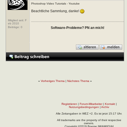
Photoshop Video Tutorials - Youtube
Beachtliche Sammlung, danke!
Mitglied seit: F
eb 2010
Beiträge:
0
Software-Probleme? PN an mich!
«
Vorheriges Thema
|
Nächstes Thema
»
Registrieren
|
Forum-Mitarbeiter
|
Kontakt
|
Nutzungsbedingungen
|
Archiv
Alle Zeitangaben in WEZ +2. Es ist jetzt
15:17
Uhr.
All trademarks are the property of their respective
owners.
Copyright ©2019 Boerse.IM/AM/IO/AI