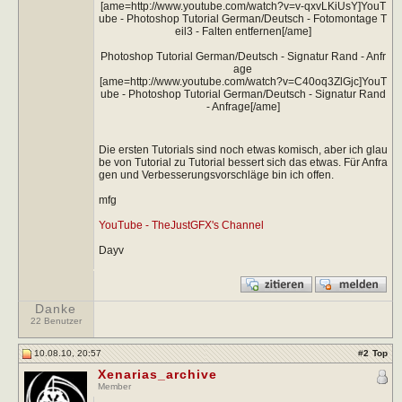
[ame=http://www.youtube.com/watch?v=v-qxvLKiUsY]YouT
ube - Photoshop Tutorial German/Deutsch - Fotomontage T
eil3 - Falten entfernen[/ame]
Photoshop Tutorial German/Deutsch - Signatur Rand - Anfr
age
[ame=http://www.youtube.com/watch?v=C40oq3ZlGjc]YouT
ube - Photoshop Tutorial German/Deutsch - Signatur Rand
- Anfrage[/ame]
Die ersten Tutorials sind noch etwas komisch, aber ich glau
be von Tutorial zu Tutorial bessert sich das etwas. Für Anfra
gen und Verbesserungsvorschläge bin ich offen.
mfg
YouTube - TheJustGFX's Channel
Dayv
Danke
22 Benutzer
10.08.10, 20:57
#
2
Top
Xenarias_archive
Member