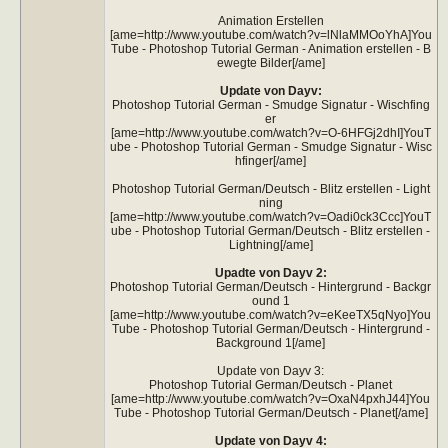
Animation Erstellen
[ame=http://www.youtube.com/watch?v=lNlaMMOoYhA]You
Tube - Photoshop Tutorial German - Animation erstellen - B
ewegte Bilder[/ame]
Update von Dayv:
Photoshop Tutorial German - Smudge Signatur - Wischfing
er
[ame=http://www.youtube.com/watch?v=O-6HFGj2dhI]YouT
ube - Photoshop Tutorial German - Smudge Signatur - Wisc
hfinger[/ame]
Photoshop Tutorial German/Deutsch - Blitz erstellen - Light
ning
[ame=http://www.youtube.com/watch?v=Oadi0ck3Ccc]YouT
ube - Photoshop Tutorial German/Deutsch - Blitz erstellen -
Lightning[/ame]
Upadte von Dayv 2:
Photoshop Tutorial German/Deutsch - Hintergrund - Backgr
ound 1
[ame=http://www.youtube.com/watch?v=eKeeTX5qNyo]You
Tube - Photoshop Tutorial German/Deutsch - Hintergrund -
Background 1[/ame]
Update von Dayv 3:
Photoshop Tutorial German/Deutsch - Planet
[ame=http://www.youtube.com/watch?v=OxaN4pxhJ44]You
Tube - Photoshop Tutorial German/Deutsch - Planet[/ame]
Update von Dayv 4: