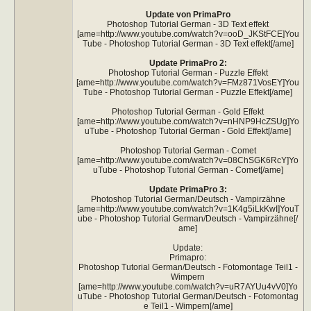
Update von PrimaPro
Photoshop Tutorial German - 3D Text effekt
[ame=http://www.youtube.com/watch?v=ooD_JKStFCE]You
Tube - Photoshop Tutorial German - 3D Text effekt[/ame]
Update PrimaPro 2:
Photoshop Tutorial German - Puzzle Effekt
[ame=http://www.youtube.com/watch?v=FMz871VosEY]You
Tube - Photoshop Tutorial German - Puzzle Effekt[/ame]
Photoshop Tutorial German - Gold Effekt
[ame=http://www.youtube.com/watch?v=nHNP9HcZSUg]Yo
uTube - Photoshop Tutorial German - Gold Effekt[/ame]
Photoshop Tutorial German - Comet
[ame=http://www.youtube.com/watch?v=08ChSGK6RcY]Yo
uTube - Photoshop Tutorial German - Comet[/ame]
Update PrimaPro 3:
Photoshop Tutorial German/Deutsch - Vampirzähne
[ame=http://www.youtube.com/watch?v=1K4g5iLkKwI]YouT
ube - Photoshop Tutorial German/Deutsch - Vampirzähne[/
ame]
Update:
Primapro:
Photoshop Tutorial German/Deutsch - Fotomontage Teil1 -
Wimpern
[ame=http://www.youtube.com/watch?v=uR7AYUu4vV0]Yo
uTube - Photoshop Tutorial German/Deutsch - Fotomontag
e Teil1 - Wimpern[/ame]