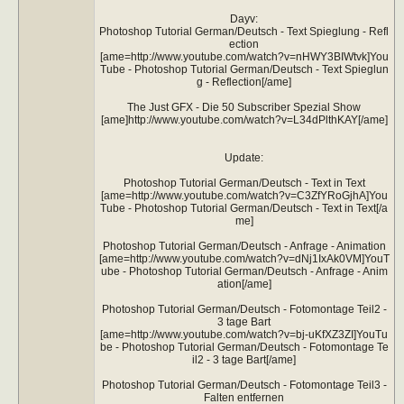
Dayv:
Photoshop Tutorial German/Deutsch - Text Spieglung - Refl
ection
[ame=http://www.youtube.com/watch?v=nHWY3BIWtvk]You
Tube - Photoshop Tutorial German/Deutsch - Text Spieglun
g - Reflection[/ame]
The Just GFX - Die 50 Subscriber Spezial Show
[ame]http://www.youtube.com/watch?v=L34dPlthKAY[/ame]
Update:
Photoshop Tutorial German/Deutsch - Text in Text
[ame=http://www.youtube.com/watch?v=C3ZfYRoGjhA]You
Tube - Photoshop Tutorial German/Deutsch - Text in Text[/a
me]
Photoshop Tutorial German/Deutsch - Anfrage - Animation
[ame=http://www.youtube.com/watch?v=dNj1IxAk0VM]YouT
ube - Photoshop Tutorial German/Deutsch - Anfrage - Anim
ation[/ame]
Photoshop Tutorial German/Deutsch - Fotomontage Teil2 -
3 tage Bart
[ame=http://www.youtube.com/watch?v=bj-uKfXZ3ZI]YouTu
be - Photoshop Tutorial German/Deutsch - Fotomontage Te
il2 - 3 tage Bart[/ame]
Photoshop Tutorial German/Deutsch - Fotomontage Teil3 -
Falten entfernen