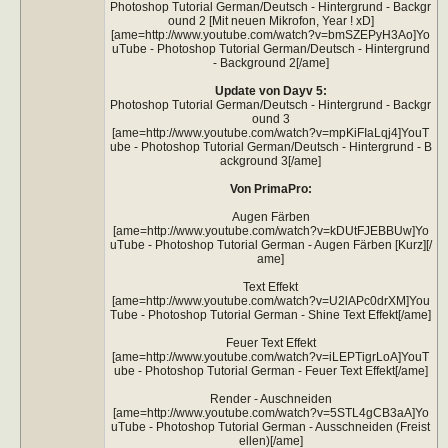
Photoshop Tutorial German/Deutsch - Hintergrund - Backgr
ound 2 [Mit neuen Mikrofon, Year ! xD]
[ame=http://www.youtube.com/watch?v=bmSZEPyH3Ao]Yo
uTube - Photoshop Tutorial German/Deutsch - Hintergrund
- Background 2[/ame]
Update von Dayv 5:
Photoshop Tutorial German/Deutsch - Hintergrund - Backgr
ound 3
[ame=http://www.youtube.com/watch?v=mpKiFIaLqj4]YouT
ube - Photoshop Tutorial German/Deutsch - Hintergrund - B
ackground 3[/ame]
Von PrimaPro:
Augen Färben
[ame=http://www.youtube.com/watch?v=kDUtFJEBBUw]Yo
uTube - Photoshop Tutorial German - Augen Färben [Kurz][/
ame]
Text Effekt
[ame=http://www.youtube.com/watch?v=U2lAPc0drXM]You
Tube - Photoshop Tutorial German - Shine Text Effekt[/ame]
Feuer Text Effekt
[ame=http://www.youtube.com/watch?v=iLEPTigrLoA]YouT
ube - Photoshop Tutorial German - Feuer Text Effekt[/ame]
Render - Auschneiden
[ame=http://www.youtube.com/watch?v=5STL4gCB3aA]Yo
uTube - Photoshop Tutorial German - Ausschneiden (Freist
ellen)[/ame]