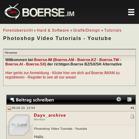
.IM
Forenübersicht
»
Hard & Software
»
Grafik/Design
»
Tutorials
Photoshop Video Tutorials - Youtube
Hinweise
Willkommen bei
Boerse.IM
(
Boerse.AM
-
Boerse.KZ
-
Boerse.TW
-
Boerse.AI
-
Boerse.SX
) der richtigen Boerse BZ/SX/SH Alternative
Hier gehts zur Anmeldung - Klicke hier um dich auf Boerse.IM/AM zu
registrieren - Register to see all our areas!
09.04.10, 12:54
#
1
Dayv_archive
Member
Photoshop Video Tutorials - Youtube
Hallo,