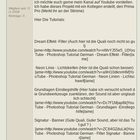
ich möchte euch gerne mein Kanal auf Youtube vorstellen.
Ich habe dieses Projekt mit ein Kollegen erstellt, den Prima
Mitglied seit: O
Pro (Merkt ihr an der Stimme)
ct 2008
Beiträge:
0
Hier Die Tutorials:
Dream Effekt -Filter (Auch hier ist die Quali noch nicht so gu
t)
[ame=http://www.youtube.com/watch?v=vWvYJ55e5_U]You
Tube - Photoshop Tutorial German - Dream Effekt - Filter[/a
me]
Neon Linie - Lichtstreifen (Hier ist die Quali schon besser)
[ame=http://www.youtube.com/watch?v=a9H10dknnHM]Yo
uTube - Photoshop Tutorial German - Neon Linien - Lichtsc
hweif[/ame]
Grundlagen Einstiegshilfe (Hier habe ich versucht schnell d
ie Grundwerkzeuge zuerklären, der Sound ist aber unglaub
lich schlecht)
[ame=http://www.youtube.com/watch?v=Dc7F1Mjap8k]You
Tube - Photoshop Tutorial German - Grundlagen -Einstiegs
hilfe[/ame]
Signatur - Banner (Gute Quali, Guter Sound, aber ist das Tu
t gut ? )
[ame=http://www.youtube.com/watch?v=ZC84GZduLik]You
Tube - Photoshop Tutorial German - Filter Signatur - Banne
r[/ame]