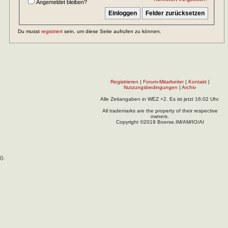
Angemeldet bleiben?
Du musst
registriert
sein, um diese Seite aufrufen zu können.
Registrieren
|
Forum-Mitarbeiter
|
Kontakt
|
Nutzungsbedingungen
|
Archiv
Alle Zeitangaben in WEZ +2. Es ist jetzt
16:02
Uhr.
All trademarks are the property of their respective
owners.
Copyright ©2019 Boerse.IM/AM/IO/AI
(
).