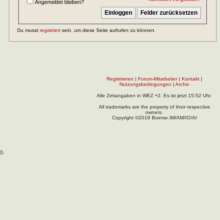
Angemeldet bleiben?
Du musst
registriert
sein, um diese Seite aufrufen zu können.
Registrieren
|
Forum-Mitarbeiter
|
Kontakt
|
Nutzungsbedingungen
|
Archiv
Alle Zeitangaben in WEZ +2. Es ist jetzt
15:52
Uhr.
All trademarks are the property of their respective
owners.
Copyright ©2019 Boerse.IM/AM/IO/AI
(
).