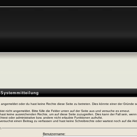
n-Systemmitteilung
t angemeldet oder du hast keine Rechte diese Seite zu betreten. Dies könnte einer der Gründe s
bist nicht angemeldet. Bitte fülle die Felder unten auf der Seite aus und versuche es erneut.
hast keine ausreichenden Rechte, um auf diese Seite zuzugreifen. Dies kann der Fall sein, wen
htest oder administrative bzw. andere nicht erlaubte Funktionen aufrufst.
versuchst einen Beitrag zu verfassen und hast keine Schreibrechte oder wartest noch auf die Akti
n
Benutzername: