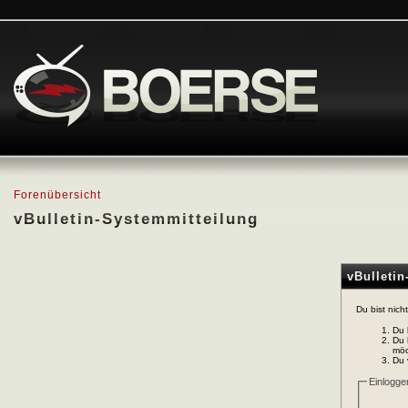
Forenübersicht
vBulletin-Systemmitteilung
vBulleti
Du bist nich
Du 
Du 
möc
Du 
Einlogge