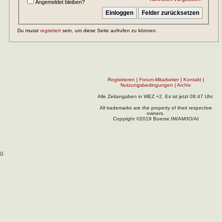
Angemeldet bleiben?
Du musst
registriert
sein, um diese Seite aufrufen zu können.
Registrieren
|
Forum-Mitarbeiter
|
Kontakt
|
Nutzungsbedingungen
|
Archiv
Alle Zeitangaben in WEZ +2. Es ist jetzt
08:47
Uhr.
All trademarks are the property of their respective
owners.
Copyright ©2019 Boerse.IM/AM/IO/AI
(
).