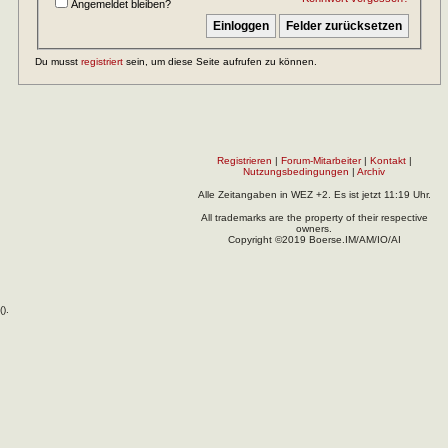
Angemeldet bleiben?
Du musst
registriert
sein, um diese Seite aufrufen zu können.
Registrieren
|
Forum-Mitarbeiter
|
Kontakt
|
Nutzungsbedingungen
|
Archiv
Alle Zeitangaben in WEZ +2. Es ist jetzt
11:19
Uhr.
All trademarks are the property of their respective
owners.
Copyright ©2019 Boerse.IM/AM/IO/AI
(
).