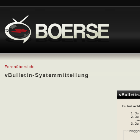
Forenübersicht
vBulletin-Systemmitteilung
vBulleti
Du bist nich
Du 
Du 
möc
Du 
Einlogge