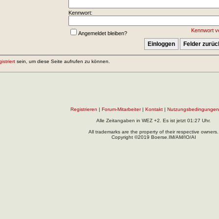
Kennwort:
Kennwort v
Angemeldet bleiben?
gistriert
sein, um diese Seite aufrufen zu können.
Registrieren
|
Forum-Mitarbeiter
|
Kontakt
|
Nutzungsbedingungen
Alle Zeitangaben in WEZ +2. Es ist jetzt
01:27
Uhr.
All trademarks are the property of their respective owners.
Copyright ©2019 Boerse.IM/AM/IO/AI