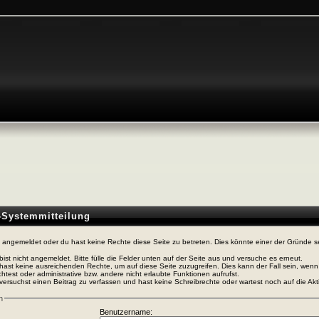
n-Systemmitteilung
t angemeldet oder du hast keine Rechte diese Seite zu betreten. Dies könnte einer der Gründe s
bist nicht angemeldet. Bitte fülle die Felder unten auf der Seite aus und versuche es erneut.
hast keine ausreichenden Rechte, um auf diese Seite zuzugreifen. Dies kann der Fall sein, wen
htest oder administrative bzw. andere nicht erlaubte Funktionen aufrufst.
versuchst einen Beitrag zu verfassen und hast keine Schreibrechte oder wartest noch auf die Akti
n
Benutzername: