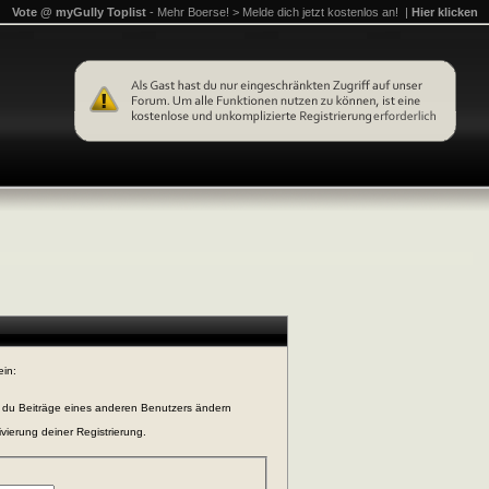
Vote @ myGully Toplist
- Mehr Boerse! > Melde dich jetzt kostenlos an! |
Hier klicken
ein:
n du Beiträge eines anderen Benutzers ändern
vierung deiner Registrierung.