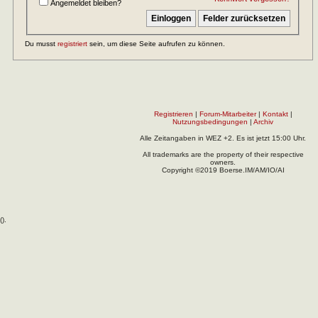
Angemeldet bleiben?
Du musst
registriert
sein, um diese Seite aufrufen zu können.
Registrieren
|
Forum-Mitarbeiter
|
Kontakt
|
Nutzungsbedingungen
|
Archiv
Alle Zeitangaben in WEZ +2. Es ist jetzt
15:00
Uhr.
All trademarks are the property of their respective
owners.
Copyright ©2019 Boerse.IM/AM/IO/AI
(
).